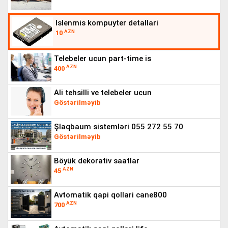
islenmis kompuyter detallari
AZN
10
telebeler ucun part-time is
AZN
400
ali tehsilli ve telebeler ucun
Göstərilməyib
şlaqbaum sistemləri 055 272 55 70
Göstərilməyib
böyük dekorativ saatlar
AZN
45
avtomatik qapi qollari cane800
AZN
700