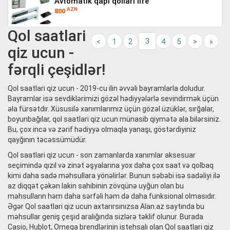
avtomatik qapi qollari life
AZN
800
Qol saatlari
3
<
1
2
4
5
>
»
qiz ucun -
fərqli çeşidlər!
Qol saatlari qiz ucun - 2019-cu ilin əvvəli bayramlarla doludur.
Bayramlar isə sevdiklərimizi gözəl hədiyyələrlə sevindirmək üçün
əla fürsətdir. Xüsusilə xanımlarımız üçün gözəl üzüklər, sırğalar,
boyunbağılar, qol saatlari qiz ucun münasib qiymətə ala bilərsiniz.
Bu, çox incə və zərif hədiyyə olmaqla yanaşı, göstərdiyiniz
qayğının təcəssümüdür.
Qol saatlari qiz ucun - son zamanlarda xanımlar aksesuar
seçimində qızıl və zinət əşyalarına yox daha çox saat və qolbaq
kimi daha sadə məhsullara yönəlirlər. Bunun səbəbi isə sadəliyi ilə
az diqqət çəkən lakin sahibinin zövqünə uyğun olan bu
məhsulların həm daha sərfəli həm də daha funksional olmasıdır.
Əgər Qol saatlari qiz ucun axtarırsınızsa Alan.az saytında bu
məhsullar geniş çeşid aralığında sizlərə təklif olunur. Burada
Casio, Hublot, Omega brendlərinin istehsalı olan Qol saatlari qiz