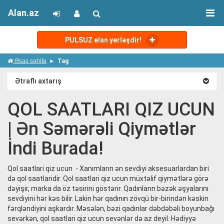
Alan.az
PULSUZ elan yerləşdir!
Əsas səhifə
Tag
Ətraflı axtarış
QOL SAATLARI QIZ UCUN
| Ən Səmərəli Qiymətlər
İndi Burada!
Qol saatlari qiz ucun - Xanımların ən sevdiyi aksesuarlardan biri
də qol saatlaridir. Qol saatlari qiz ucun müxtəlif qiymətlərə görə
dəyişir, marka da öz təsirini göstərir. Qadınların bəzək əşyalarını
sevdiyini hər kəs bilir. Lakin hər qadının zövqü bir-birindən kəskin
fərqləndiyini aşkardır. Məsələn, bəzi qadınlar dəbdəbəli boyunbağı
sevərkən, qol saatlari qiz ucun sevənlər də az deyil. Hədiyyə