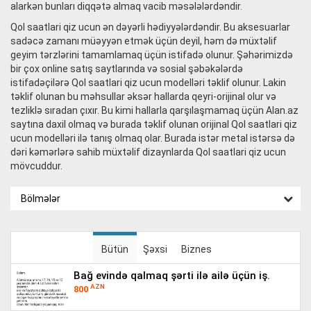
alarkən bunları diqqətə almaq vacib məsələlərdəndir.
Qol saatlari qiz ucun ən dəyərli hədiyyələrdəndir. Bu aksesuarlar
sadəcə zamanı müəyyən etmək üçün deyil, həm də müxtəlif
geyim tərzlərini tamamlamaq üçün istifadə olunur. Şəhərimizdə
bir çox online satış saytlarında və sosial şəbəkələrdə
istifadəçilərə Qol saatlari qiz ucun modelləri təklif olunur. Lakin
təklif olunan bu məhsullar əksər hallarda qeyri-orijinal olur və
tezliklə sıradan çıxır. Bu kimi hallarla qarşılaşmamaq üçün Alan.az
saytına daxil olmaq və burada təklif olunan orijinal Qol saatlari qiz
ucun modelləri ilə tanış olmaq olar. Burada istər metal istərsə də
dəri kəmərlərə sahib müxtəlif dizaynlarda Qol saatlari qiz ucun
mövcuddur.
Bölmələr
Bütün
Şəxsi
Biznes
bağ evində qalmaq şərti ilə ailə üçün iş.
AZN
800