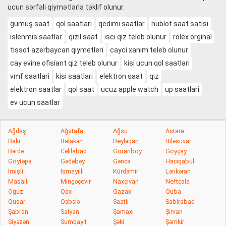
ucun sərfəli qiymətlərlə təklif olunur.
gümüş saat
qol saatlari
qedimi saatlar
hublot saat satisi
islenmis saatlar
qizil saat
isci qiz teleb olunur
rolex orginal
tissot azerbaycan qiymetleri
cayci xanim teleb olunur
cay evine ofisiant qiz teleb olunur
kisi ucun qol saatlari
vmf saatlari
kisi saatlari
elektron saat
qiz
elektron saatlar
qol saat
ucuz apple watch
up saatlari
ev ucun saatlar
Ağdaş
Ağstafa
Ağsu
Astara
Bakı
Balakən
Beyləqan
Biləsuvar
Bərdə
Cəlilabad
Göranboy
Göyçay
Göytəpə
Gədəbəy
Gəncə
Hacıqabul
İmişli
İsmayıllı
Kürdəmir
Lənkəran
Masallı
Mingəçevir
Naxçıvan
Neftçala
Oğuz
Qax
Qazax
Quba
Qusar
Qəbələ
Saatlı
Sabirabad
Şabran
Salyan
Şamaxı
Şirvan
Siyəzən
Sumqayıt
Şəki
Şəmkir