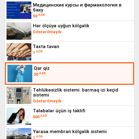
mедицинские курсы и фармакология в
баку
AZN
50
hər ölçüyə uyğun kölgəlik
Göstərilməyib
taxta tavan
AZN
1
qar qi̇z
AZN
50
təhlükəsizlik sistemi: barmaq izi keçid
sistemi
Göstərilməyib
tələbələr üçün iş təklifi
AZN
500
yarasa membran kölgəlik sistemi
AZN
1