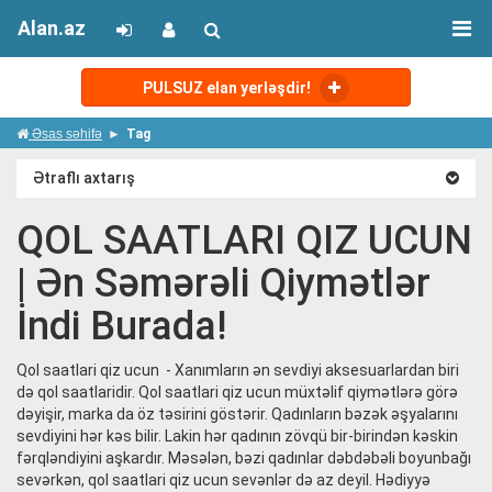
Alan.az
PULSUZ elan yerləşdir!
Əsas səhifə
Tag
Ətraflı axtarış
QOL SAATLARI QIZ UCUN
| Ən Səmərəli Qiymətlər
İndi Burada!
Qol saatlari qiz ucun - Xanımların ən sevdiyi aksesuarlardan biri
də qol saatlaridir. Qol saatlari qiz ucun müxtəlif qiymətlərə görə
dəyişir, marka da öz təsirini göstərir. Qadınların bəzək əşyalarını
sevdiyini hər kəs bilir. Lakin hər qadının zövqü bir-birindən kəskin
fərqləndiyini aşkardır. Məsələn, bəzi qadınlar dəbdəbəli boyunbağı
sevərkən, qol saatlari qiz ucun sevənlər də az deyil. Hədiyyə