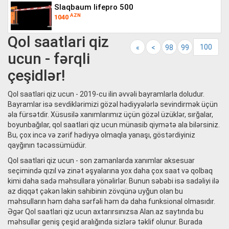
slaqbaum lifepro 500
AZN
1040
Qol saatlari qiz
100
«
<
98
99
ucun - fərqli
çeşidlər!
Qol saatlari qiz ucun - 2019-cu ilin əvvəli bayramlarla doludur.
Bayramlar isə sevdiklərimizi gözəl hədiyyələrlə sevindirmək üçün
əla fürsətdir. Xüsusilə xanımlarımız üçün gözəl üzüklər, sırğalar,
boyunbağılar, qol saatlari qiz ucun münasib qiymətə ala bilərsiniz.
Bu, çox incə və zərif hədiyyə olmaqla yanaşı, göstərdiyiniz
qayğının təcəssümüdür.
Qol saatlari qiz ucun - son zamanlarda xanımlar aksesuar
seçimində qızıl və zinət əşyalarına yox daha çox saat və qolbaq
kimi daha sadə məhsullara yönəlirlər. Bunun səbəbi isə sadəliyi ilə
az diqqət çəkən lakin sahibinin zövqünə uyğun olan bu
məhsulların həm daha sərfəli həm də daha funksional olmasıdır.
Əgər Qol saatlari qiz ucun axtarırsınızsa Alan.az saytında bu
məhsullar geniş çeşid aralığında sizlərə təklif olunur. Burada