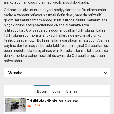
alarkən bunları diqqətə almaq vacib məsələlərdəndir.
Qol saatlari qiz ucun ən dəyərli hədiyyələrdəndir. Bu aksesuarlar
sadəcə zamanı müəyyən etmək üçün deyil, həm də müxtəlif
geyim tərzlərini tamamlamaq üçün istifadə olunur. Şəhərimizdə
bir çox online satış saytlarında və sosial şəbəkələrdə
istifadəçilərə Qol saatlari qiz ucun modelləri təklif olunur. Lakin
təklif olunan bu məhsullar əksər hallarda qeyri-orijinal olur və
tezliklə sıradan çıxır. Bu kimi hallarla qarşılaşmamaq üçün Alan.az
saytına daxil olmaq və burada təklif olunan orijinal Qol saatlari qiz
ucun modelləri ilə tanış olmaq olar. Burada istər metal istərsə də
dəri kəmərlərə sahib müxtəlif dizaynlarda Qol saatlari qiz ucun
mövcuddur.
Bölmələr
Bütün
Şəxsi
Biznes
trisikl elekrik skuter e-cruse
AZN
3400