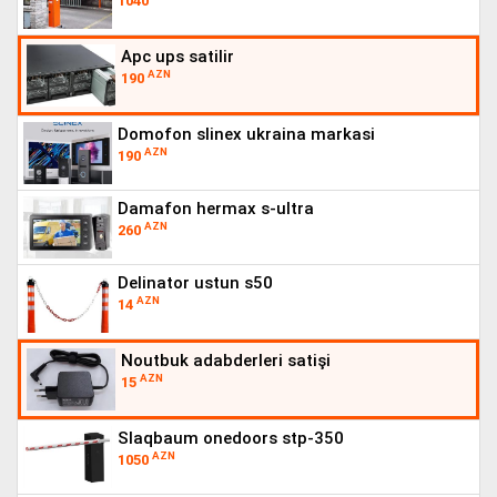
1040
apc ups satilir
AZN
190
domofon slinex ukraina markasi
AZN
190
damafon hermax s-ultra
AZN
260
delinator ustun s50
AZN
14
noutbuk adabderleri satişi
AZN
15
slaqbaum onedoors stp-350
AZN
1050