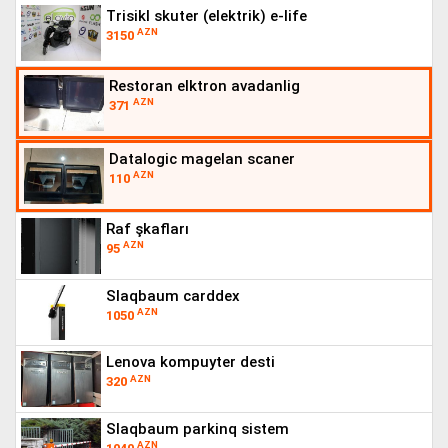
trisikl skuter (elektrik) e-life
AZN
3150
restoran elktron avadanlig
AZN
371
datalogic magelan scaner
AZN
110
raf şkafları
AZN
95
slaqbaum carddex
AZN
1050
lenova kompuyter desti
AZN
320
slaqbaum parkinq sistem
AZN