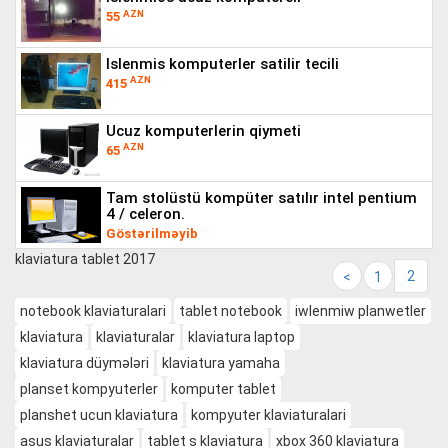
AZN
55
islenmis komputerler satilir tecili
AZN
415
ucuz komputerlerin qiymeti
AZN
65
tam stolüstü kompüter satılır intel pentium
4 / celeron.
Göstərilməyib
klaviatura tablet 2017
2
<
1
notebook klaviaturalari
tablet notebook
iwlenmiw planwetler
klaviatura
klaviaturalar
klaviatura laptop
klaviatura düymələri
klaviatura yamaha
planset kompyuterler
komputer tablet
planshet ucun klaviatura
kompyuter klaviaturalari
asus klaviaturalar
tablet s klaviatura
xbox 360 klaviatura