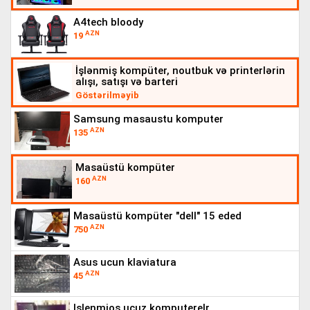
a4tech bloody
AZN
19
i̇şlənmiş kompüter, noutbuk və printerlərin
alışı, satışı və barteri
Göstərilməyib
samsung masaustu komputer
AZN
135
masaüstü kompüter
AZN
160
masaüstü kompüter "dell" 15 eded
AZN
750
asus ucun klaviatura
AZN
45
islenmios ucuz komputerelr