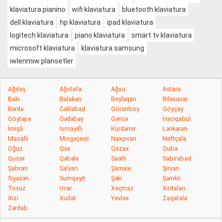
klaviatura pianino
wifi klaviatura
bluetooth klaviatura
dell klaviatura
hp klaviatura
ipad klaviatura
logitech klaviatura
piano klaviatura
smart tv klaviatura
microsoft klaviatura
klaviatura samsung
iwlenmiw plansetler
Ağdaş
Ağstafa
Ağsu
Astara
Bakı
Balakən
Beyləqan
Biləsuvar
Bərdə
Cəlilabad
Göranboy
Göyçay
Göytəpə
Gədəbəy
Gəncə
Hacıqabul
İmişli
İsmayıllı
Kürdəmir
Lənkəran
Masallı
Mingəçevir
Naxçıvan
Neftçala
Oğuz
Qax
Qazax
Quba
Qusar
Qəbələ
Saatlı
Sabirabad
Şabran
Salyan
Şamaxı
Şirvan
Siyəzən
Sumqayıt
Şəki
Şəmkir
Tovuz
Ucar
Xaçmaz
Xırdalan
Xızı
Xudat
Yevlax
Zaqatala
Zərdab