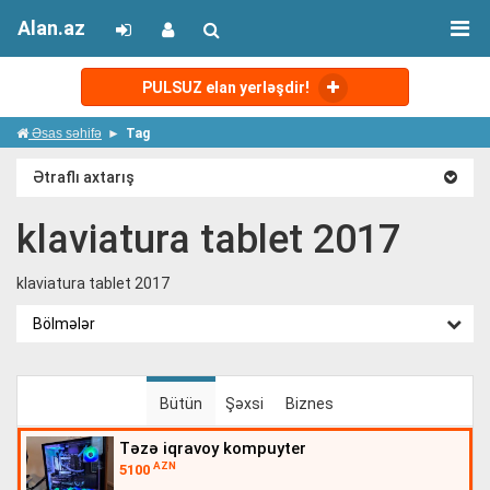
Alan.az
PULSUZ elan yerləşdir!
Əsas səhifə
Tag
Ətraflı axtarış
klaviatura tablet 2017
klaviatura tablet 2017
Bölmələr
Bütün
Şəxsi
Biznes
təzə iqravoy kompuyter
AZN
5100