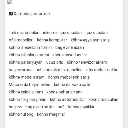
Xəritədə göstərmək
turk qaz sobalari
islenmis qaz sobalari
qaz sobalari
ofis mebelleri
köhnə kompüter
köhnə əşyaların satışı
köhnə mebellərin təmiri
bag evine axran
köhnə kitablarin satisi
köhnə soyuducular
köhnə paltaryuyan
ucuz ofis
köhnə televizor aliram
bag evine isci
ishlenmish ofis mebelleri
ofis mebeli satilir
köhnə mebel alıram
köhnə mebellərin satışı
Masazırda heyet evleri
köhnə darvaza satılır
köhnə xalça alıram
köhnə paltar aliram
köhnə tikiş maşınları
köhnə avtomobillər
köhnə rus pulları
bag evi
bag evleri satilir
bağ
köhnə qəpiklər
köhnə tüfəng
köhnə maşınlar