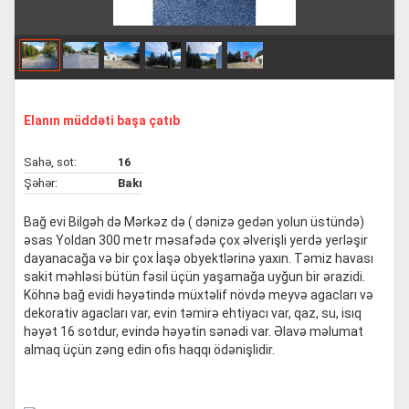
Elanın müddəti başa çatıb
Sahə, sot:
16
Şəhər:
Bakı
Bağ evi Bilgəh də Mərkəz də ( dənizə gedən yolun üstündə)
əsas Yoldan 300 metr məsafədə çox əlverişli yerdə yerləşir
dayanacağa və bir çox İaşə obyektlərinə yaxın. Təmiz havası
sakit məhləsi bütün fəsil üçün yaşamağa uyğun bir ərazidi.
Köhnə bağ evidi həyətində müxtəlif növdə meyvə agacları və
dekorativ agacları var, evin təmirə ehtiyacı var, qaz, su, isıq
həyət 16 sotdur, evində həyətin sənədi var. Əlavə məlumat
almaq üçün zəng edin ofis haqqı ödənişlidir.