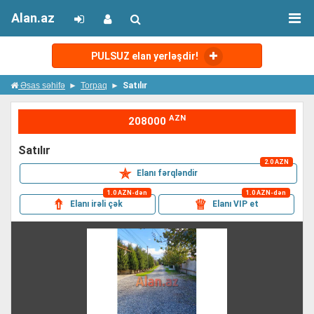
Alan.az
PULSUZ elan yerləşdir!
Əsas səhifə
Torpaq
Satılır
AZN
208000
satılır
2.0 AZN
✯
Elanı fərqləndir
1.0 AZN-dən
1.0 AZN-dən
⇮
♕
Elanı irəli çək
Elanı VIP et