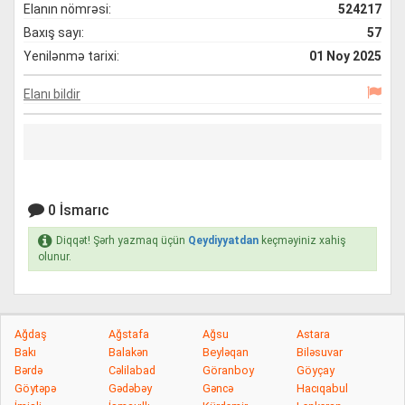
Elanın nömrəsi:
524217
Baxış sayı:
57
Yenilənmə tarixi:
01 Noy 2025
Elanı bildir
0 İsmarıc
Diqqət! Şərh yazmaq üçün
Qeydiyyatdan
keçməyiniz xahiş
olunur.
Ağdaş
Ağstafa
Ağsu
Astara
Bakı
Balakən
Beyləqan
Biləsuvar
Bərdə
Cəlilabad
Göranboy
Göyçay
Göytəpə
Gədəbəy
Gəncə
Hacıqabul