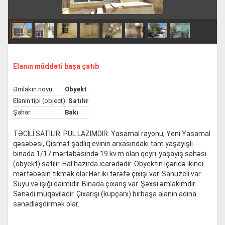
Elanın müddəti başa çatıb
Əmlakın növü:
Obyekt
Elanın tipi (object):
Satılır
Şəhər:
Bakı
TƏCİLİ SATILIR. PUL LAZIMDIR. Yasamal rayonu, Yeni Yasamal
qəsəbəsi, Qismət şadlıq evinin arxasındakı tam yaşayışlı
binada 1/17 mərtəbəsində 19 kv.m olan qeyri-yaşayış sahəsi
(obyekt) satılır. Hal hazırda icarədədir. Obyektin içəridə ikinci
mərtəbəsin tikmək olar.Hər iki tərəfə çıxışı var. Sanuzeli var.
Suyu və işığı daimidir. Binada çıxarış var. Şəxsi əmlakımdır.
Sənədi müqavilədir. Çıxarışı (kupçanı) birbaşa alanın adına
sənədləşdirmək olar.