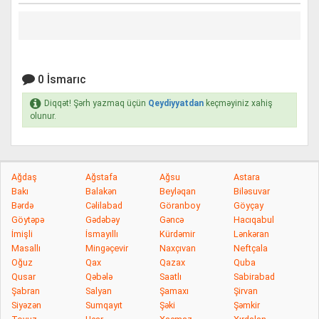
0 İsmarıc
Diqqət! Şərh yazmaq üçün
Qeydiyyatdan
keçməyiniz xahiş
olunur.
Ağdaş
Ağstafa
Ağsu
Astara
Bakı
Balakən
Beyləqan
Biləsuvar
Bərdə
Cəlilabad
Göranboy
Göyçay
Göytəpə
Gədəbəy
Gəncə
Hacıqabul
İmişli
İsmayıllı
Kürdəmir
Lənkəran
Masallı
Mingəçevir
Naxçıvan
Neftçala
Oğuz
Qax
Qazax
Quba
Qusar
Qəbələ
Saatlı
Sabirabad
Şabran
Salyan
Şamaxı
Şirvan
Siyəzən
Sumqayıt
Şəki
Şəmkir