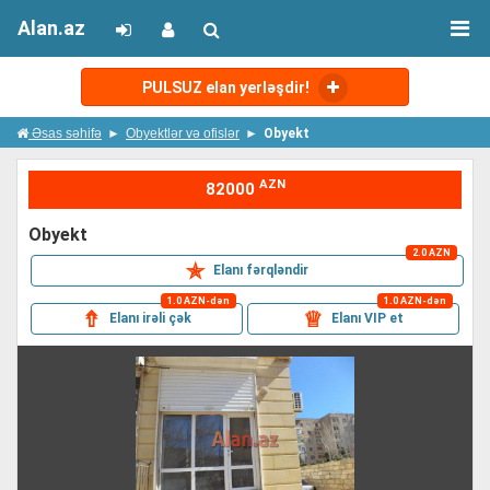
Alan.az
PULSUZ elan yerləşdir!
Əsas səhifə
Obyektlər və ofislər
Obyekt
AZN
82000
obyekt
2.0 AZN
✯
Elanı fərqləndir
1.0 AZN-dən
1.0 AZN-dən
⇮
♕
Elanı irəli çək
Elanı VIP et