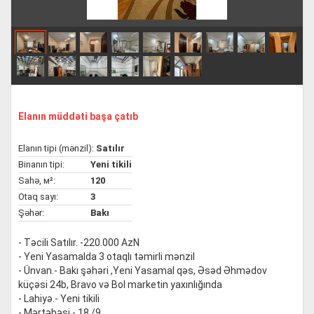
Elanın müddəti başa çatıb
Elanın tipi (mənzil):
Satılır
Binanın tipi:
Yeni tikili
Sahə, м²:
120
Otaq sayı:
3
Şəhər:
Bakı
- Təcili Satılır. -220.000 AzN
- Yeni Yasamalda 3 otaqlı təmirli mənzil
- Ünvan.- Bakı şəhəri ,Yeni Yasamal qəs, Əsəd Əhmədov
küçəsi 24b, Bravo və Bol marketin yaxınlığında
- Lahiyə.- Yeni tikili
- Mərtəbəsi.- 18 /9