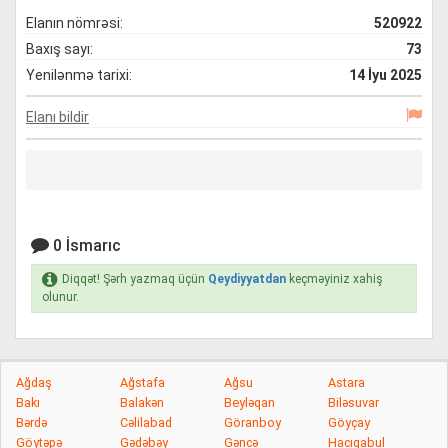
Elanın nömrəsi:
520922
Baxış sayı:
73
Yenilənmə tarixi:
14 İyu 2025
Elanı bildir
0 İsmarıc
Diqqət! Şərh yazmaq üçün
Qeydiyyatdan
keçməyiniz xahiş
olunur.
Ağdaş
Ağstafa
Ağsu
Astara
Bakı
Balakən
Beyləqan
Biləsuvar
Bərdə
Cəlilabad
Göranboy
Göyçay
Göytəpə
Gədəbəy
Gəncə
Hacıqabul