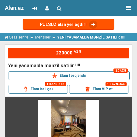
Alan.az
PULSUZ elan yerləşdir!
Əsas səhifə
Mənzillər
YENİ YASAMALDA MƏNZİL SATILIR !!!!
AZN
220000
yeni̇ yasamalda mənzi̇l satilir !!!!
2.0 AZN
✯
Elanı fərqləndir
1.0 AZN-dən
1.0 AZN-dən
⇮
♕
Elanı irəli çək
Elanı VIP et