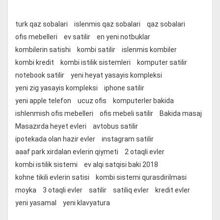
turk qaz sobalari
islenmis qaz sobalari
qaz sobalari
ofis mebelleri
ev satilir
en yeni notbuklar
kombilerin satishi
kombi satilir
islenmis kombiler
kombi kredit
kombi istilik sistemleri
komputer satilir
notebook satilir
yeni heyat yasayis kompleksi
yeni zig yasayis kompleksi
iphone satilir
yeni apple telefon
ucuz ofis
komputerler bakida
ishlenmish ofis mebelleri
ofis mebeli satilir
Bakida masaj
Masazırda heyet evleri
avtobus satilir
ipotekada olan hazir evler
instagram satilir
aaaf park xirdalan evlerin qiymeti
2 otaqli evler
kombi istilik sistemi
ev alqi satqisi baki 2018
kohne tikili evlerin satisi
kombi sistemi qurasdirilmasi
moyka
3 otaqli evler
satilir
satiliq evler
kredit evler
yeni yasamal
yeni klavyatura