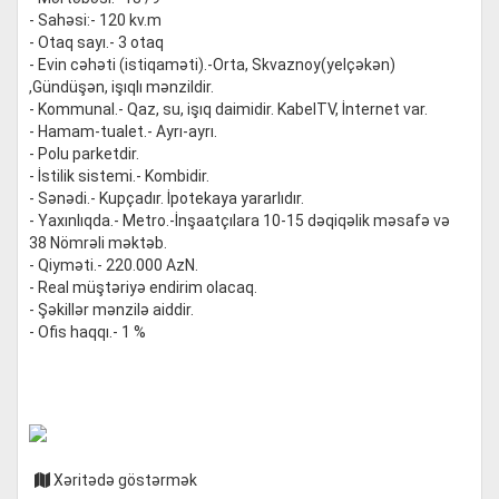
- Sahəsi:- 120 kv.m
- Otaq sayı.- 3 otaq
- Evin cəhəti (istiqaməti).-Orta, Skvaznoy(yelçəkən)
,Gündüşən, işıqlı mənzildir.
- Kommunal.- Qaz, su, işıq daimidir. KabelTV, İnternet var.
- Hamam-tualet.- Ayrı-ayrı.
- Polu parketdir.
- İstilik sistemi.- Kombidir.
- Sənədi.- Kupçadır. İpotekaya yararlıdır.
- Yaxınlıqda.- Metro.-İnşaatçılara 10-15 dəqiqəlik məsafə və
38 Nömrəli məktəb.
- Qiyməti.- 220.000 AzN.
- Real müştəriyə endirim olacaq.
- Şəkillər mənzilə aiddir.
- Ofis haqqı.- 1 %
Xəritədə göstərmək