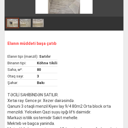
Elanın müddəti başa çatıb
Elanın tipi (mənzil):
Satılır
Binanın tipi:
Köhnə tikili
Sahə, м²:
80
Otaq sayı:
3
Şəhər:
Bakı
TƏCİLİ SAHİBİNDƏN SATILIR.
Xetai ray. Gence pr. Xezer dairəsində.
Qanuni 3 otaqli menzil Kiyev lay 9/4 80m2 Orta block orta
menzildi. Yelceken Qazi suyu işığı lifti daimidir.
Mərkəzi istilik sistemidir Sakit mehelle.
Mekteb ve bagca yaninda.