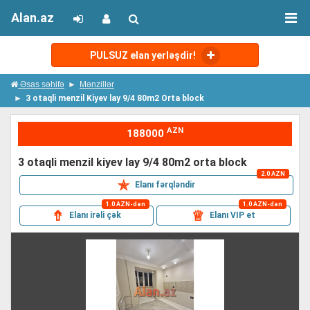
Alan.az
PULSUZ elan yerləşdir!
Əsas səhifə
Mənzillər
3 otaqli menzil Kiyev lay 9/4 80m2 Orta block
AZN
188000
3 otaqli menzil kiyev lay 9/4 80m2 orta block
2.0 AZN
✯
Elanı fərqləndir
1.0 AZN-dən
1.0 AZN-dən
⇮
♕
Elanı irəli çək
Elanı VIP et