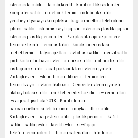
islenmis kombiler
kombi kredit
kombi istilik sistemleri
komputer satilir
notebook temiri
notebook satilir
yeni heyat yasayis kompleksi
bagca muellimi teleb olunur
iphone satilir
islenmis seyf qapilar
islenmis plastik qapilar
islenmis plastik pencereler
Pvc plastik qapi ve pencere
temir ve tikinti
temir ustalari
kondisioner ustasi
mebel temiri
italyan qızılları
avtobus satilir
menzil satilir
ipotekada olan hazir evler
afcarka satilir
coban iti satilir
instagram satilir
aaaf park xirdalan evlerin qiymeti
2 otaqli evler
evlerin temir edilmesi
temir isleri
temir dizayn
evlərin tikilməsi
Gencede evlerin qiymeti
alabay balasi satilir
mektebeqeder hazirliq
ev remontlari
ev alqi satqisi baki 2018
Kombi temiri
baxca muellimesi teleb olunur
moyka
itler satilir
3 otaqli evler
bag evleri satilir
plastik pencere
kafel
satilir
satiliq evler
kredit evler
seyf qapi
telefon temir xidmeti
temir materiallari
htc temir