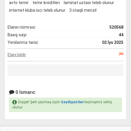
avto temir
temir kreditleri
laminat ustasi teleb olunur
internet kluba isci teleb olunur
3 otaqli menzil
Elanın nömrəsi:
520568
Baxış sayı:
44
Yenilənmə tarixi:
02 İyu 2025
Elanı bildir
0 İsmarıc
Diqqət! Şərh yazmaq üçün
Qeydiyyatdan
keçməyiniz xahiş
olunur.