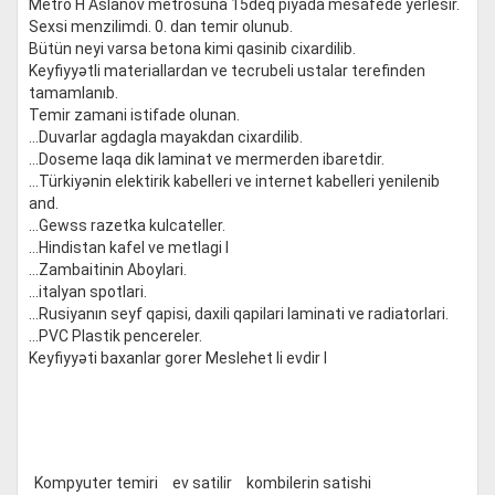
Metro H Aslanov metrosuna 15deq piyada mesafede yerlesir.
Sexsi menzilimdi. 0. dan temir olunub.
Bütün neyi varsa betona kimi qasinib cixardilib.
Keyfiyyətli materiallardan ve tecrubeli ustalar terefinden
tamamlanıb.
Temir zamani istifade olunan.
...Duvarlar agdagla mayakdan cixardilib.
...Doseme laqa dik laminat ve mermerden ibaretdir.
...Türkiyənin elektirik kabelleri ve internet kabelleri yenilenib
and.
...Gewss razetka kulcateller.
...Hindistan kafel ve metlagi I
...Zambaitinin Aboylari.
...italyan spotlari.
...Rusiyanın seyf qapisi, daxili qapilari laminati ve radiatorlari.
...PVC Plastik pencereler.
Keyfiyyəti baxanlar gorer Meslehet li evdir I
Kompyuter temiri
ev satilir
kombilerin satishi