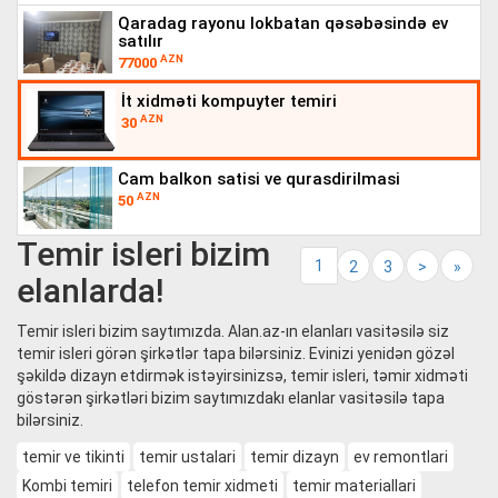
qaradag rayonu lokbatan qəsəbəsində ev
satılır
AZN
77000
i̇t xidməti kompuyter temiri
AZN
30
cam balkon satisi ve qurasdirilmasi
AZN
50
Temir isleri bizim
1
2
3
>
»
elanlarda!
Temir isleri bizim saytımızda. Alan.az-ın elanları vasitəsilə siz
temir isleri görən şirkətlər tapa bilərsiniz. Evinizi yenidən gözəl
şəkildə dizayn etdirmək istəyirsinizsə, temir isleri, təmir xidməti
göstərən şirkətləri bizim saytımızdakı elanlar vasitəsilə tapa
bilərsiniz.
temir ve tikinti
temir ustalari
temir dizayn
ev remontlari
Kombi temiri
telefon temir xidmeti
temir materiallari