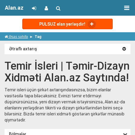
Alan.az
PULSUZ elan yerləşdir!
Əsas səhifə
Tag
Ətraflı axtarış
Temir İsleri | Təmir-Dizayn
Xidməti Alan.az Saytında!
Temir isleri üçün şirkət axtarışındasınızsa, bizim elanlar
vasitəsilə tapa biləcəksiniz. Evinizi təmir etdirməyi
düşünürsünüzsə, yeni dizayn vermək istəyirsinizsə, Alan.az-da
elanlarını yerləşdirən tikinti və dizayn şirkətlərindən birini seçə
bilərsiniz. Bizdə temir isleri xidməti göstərən şirkətlər münasib
qiymətədir.
Bölmələr