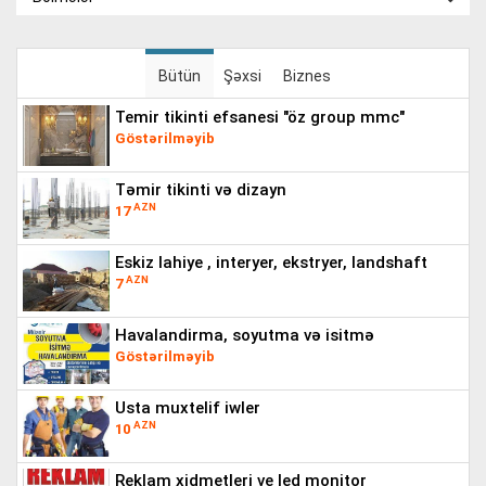
Bütün
Şəxsi
Biznes
temir tikinti efsanesi "öz group mmc"
Göstərilməyib
təmir tikinti və dizayn
AZN
17
eskiz lahiye , interyer, ekstryer, landshaft
AZN
7
havalandirma, soyutma və isitmə
Göstərilməyib
usta muxtelif iwler
AZN
10
reklam xidmetleri ve led monitor