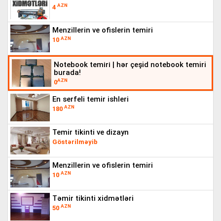
AZN
4
menzillerin ve ofislerin temiri
AZN
10
notebook temi̇ri̇ | hər çeşid notebook temiri bu
rada!
AZN
0
en serfeli temir ishleri
AZN
180
temir tikinti ve dizayn
Göstərilməyib
menzillerin ve ofislerin temiri
AZN
10
təmir tikinti xidmətləri
AZN
50