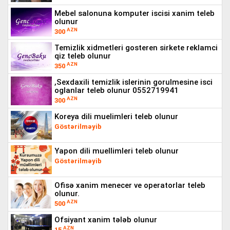
mebel salonuna komputer iscisi xanim teleb
olunur
AZN
300
temizlik xidmetleri gosteren sirkete reklamci
qiz teleb olunur
AZN
350
,sexdaxili temizlik islerinin gorulmesine isci
oglanlar teleb olunur 0552719941
AZN
300
koreya dili muelimleri teleb olunur
Göstərilməyib
yapon dili muellimleri teleb olunur
Göstərilməyib
ofisə xanim menecer ve operatorlar teleb
olunur.
AZN
500
ofsiyant xanim tələb olunur
AZN
15