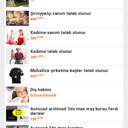
şirniyyatçı xanım tələb olunur
AZN
400
xadimə xanım tələb olunur
AZN
300
xadimə tələb olunur
AZN
200
mühafizə şirkətinə bəylər tələb olunur
AZN
450
diş hekimi
Göstərilməyib
autocad archicad 3ds max vray kursu fərdi
dərslər
AZN
150