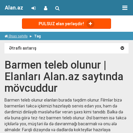
Alan.az
PULSUZ elan yerləşdir!
Əsas səhifə
Tag
Ətraflı axtarış
Barmen teleb olunur |
Elanları Alan.az saytında
mövcuddur
Barmen teleb olunur elanları burada təqdim olunur. Filmlər bizə
barmenləri təkcə içkimizi hazırlayıb servis edən yox, həm də
dərdimizi dinləyib məsləhətlər verən şəxs kimi tanıdıb. Bəlkə də
elə buna görə tez-tez barmen teleb olunur. Əsl barmen isə təkcə
içkilərlə yox, müştəri ilə də davranmağı bacarmalı və onu ələ
almalıdır. Fərqli dizaynda və dadlarda kokteyllər hazırlaya