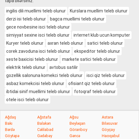
tapa bilərsiniz.
ingilis dili muellimi teleb olunur
Kurslara muellim teleb olunur
derzi isi teleb olunur
bagca muellimi teleb olunur
gece novbesine isci teleb olunur
sirniyyat sexine isci teleb olunur
internet klub ucun komputer
Kuryer teleb olunur
axran teleb olunur
satici teleb olunur
corek zavoduna isci teleb olunur
ekspeditor teleb olunur
xeste baxicisi teleb olunur
markete satici teleb olunur
elektrik teleb olunur
avtobus satilir
gozellik salonuna komekci teleb olunur
isci qiz teleb olunur
asbaz komekcisi teleb olunur
ofisiant qiz teleb olunur
ibtidai sinif muellimi teleb olunur
fotoqraf teleb olunur
otele isci teleb olunur
Ağdaş
Ağstafa
Ağsu
Astara
Bakı
Balakən
Beyləqan
Biləsuvar
Bərdə
Cəlilabad
Göranboy
Göyçay
Göytəpə
Gədəbəy
Gəncə
Hacıqabul