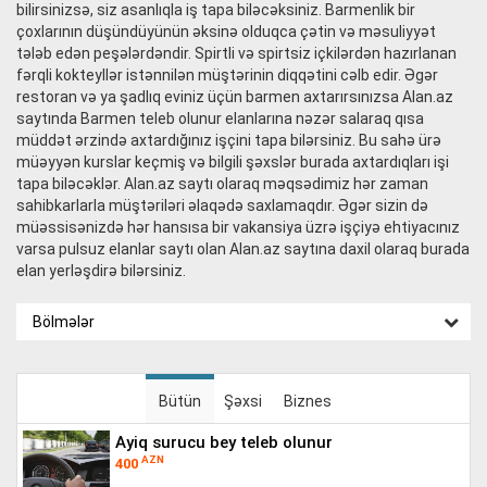
bilirsinizsə, siz asanlıqla iş tapa biləcəksiniz. Barmenlik bir
çoxlarının düşündüyünün əksinə olduqca çətin və məsuliyyət
tələb edən peşələrdəndir. Spirtli və spirtsiz içkilərdən hazırlanan
fərqli kokteyllər istənnilən müştərinin diqqətini cəlb edir. Əgər
restoran və ya şadlıq eviniz üçün barmen axtarırsınızsa Alan.az
saytında Barmen teleb olunur elanlarına nəzər salaraq qısa
müddət ərzində axtardığınız işçini tapa bilərsiniz. Bu sahə ürə
müəyyən kurslar keçmiş və bilgili şəxslər burada axtardıqları işi
tapa biləcəklər. Alan.az saytı olaraq məqsədimiz hər zaman
sahibkarlarla müştəriləri əlaqədə saxlamaqdır. Əgər sizin də
müəssisənizdə hər hansısa bir vakansiya üzrə işçiyə ehtiyacınız
varsa pulsuz elanlar saytı olan Alan.az saytına daxil olaraq burada
elan yerləşdirə bilərsiniz.
Bölmələr
Bütün
Şəxsi
Biznes
ayiq surucu bey teleb olunur
AZN
400