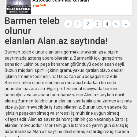
autocad 3ds-max kursları
AZN
100
Barmen teleb
2
<
1
3
4
>
»
olunur
elanları Alan.az saytında!
Barmen teleb olunur elanlarını görmək istəyirsinizsə, bizim
saytımızda axtarış apara bilərsiniz. Barmenlik içki qarışdırma
sənətidir. Lakin bu peşə kənardan göründüyü qədər asan deyil.
Buzun miqdarı, spirtli içkinin qramı, yaxud qatılan əlavə dadlar
içkinin tmaına təsir edir, hətta bəzən onu xoşagəlməz edir.
Barmen teleb olunur elanlarına müraciət edərkən bu xırda
nüansları nəzərə alın. Əgər professional səviyyədə barmen
bacarığınız və ən əsası təcrübəniz varsa Alan.az saytına daxil
olaraq Barmen teleb olunur elanları vasitəsilə qısa zaman ərzində
sizə uyğun məvacibdə iş tapa bilərsiniz. Bunun üçün sadəcə öz
işinizin peşəkarı olmaq və stressli iş mühitinə uyğun olmaq
kifayət edir. Alan.az saytında həmçinin bir çox vakansiya üzrə iş
elanları mövcuddur. İstər tam gün istərsə də yarım gün olaraq iş
axtarırsınızsa Alan.az saytına daxil olaraq axtardığınız işi burada