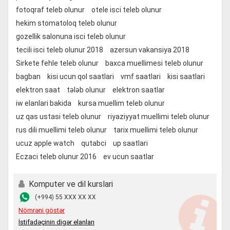
fotoqraf teleb olunur
otele isci teleb olunur
hekim stomatoloq teleb olunur
gozellik salonuna isci teleb olunur
tecili isci teleb olunur 2018
azersun vakansiya 2018
Sirkete fehle teleb olunur
baxca muellimesi teleb olunur
bagban
kisi ucun qol saatlari
vmf saatlari
kisi saatlari
elektron saat
tələb olunur
elektron saatlar
iw elanlari bakida
kursa muellim teleb olunur
uz qas ustasi teleb olunur
riyaziyyat muellimi teleb olunur
rus dili muellimi teleb olunur
tarix muellimi teleb olunur
ucuz apple watch
qutabci
up saatlari
Eczaci teleb olunur 2016
ev ucun saatlar
Komputer ve dil kurslari
(+994) 55 XXX XX XX
Nömrəni göstər
İstifadəçinin digər elanları