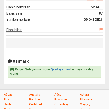
Elanın nömrəsi:
523431
Baxış sayı:
87
Yenilənmə tarixi:
09 Okt 2025
Elanı bildir
0 İsmarıc
Diqqət! Şərh yazmaq üçün
Qeydiyyatdan
keçməyiniz xahiş
olunur.
Ağdaş
Ağstafa
Ağsu
Astara
Bakı
Balakən
Beyləqan
Biləsuvar
Bərdə
Cəlilabad
Göranboy
Göyçay