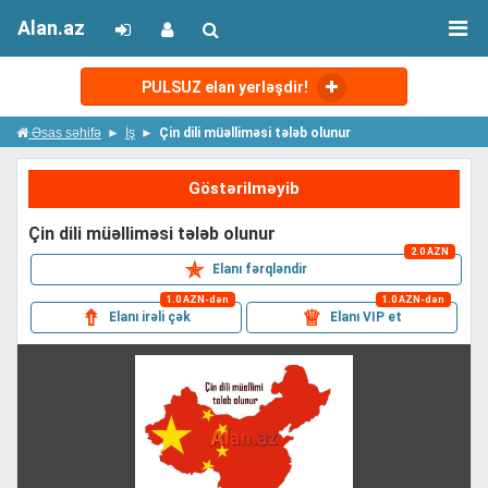
Alan.az
PULSUZ elan yerləşdir!
Əsas səhifə
İş
Çin dili müəlliməsi tələb olunur
Göstərilməyib
çin dili müəlliməsi tələb olunur
2.0 AZN
✯
Elanı fərqləndir
1.0 AZN-dən
1.0 AZN-dən
⇮
♕
Elanı irəli çək
Elanı VIP et