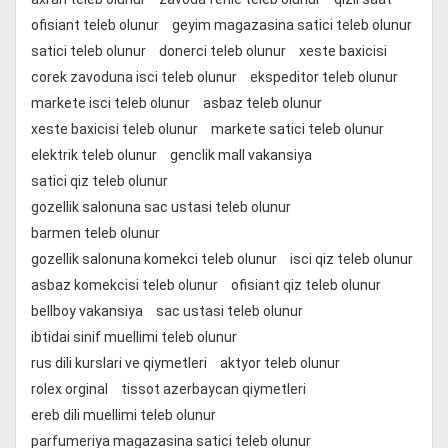
ofisiant teleb olunur
geyim magazasina satici teleb olunur
satici teleb olunur
donerci teleb olunur
xeste baxicisi
corek zavoduna isci teleb olunur
ekspeditor teleb olunur
markete isci teleb olunur
asbaz teleb olunur
xeste baxicisi teleb olunur
markete satici teleb olunur
elektrik teleb olunur
genclik mall vakansiya
satici qiz teleb olunur
gozellik salonuna sac ustasi teleb olunur
barmen teleb olunur
gozellik salonuna komekci teleb olunur
isci qiz teleb olunur
asbaz komekcisi teleb olunur
ofisiant qiz teleb olunur
bellboy vakansiya
sac ustasi teleb olunur
ibtidai sinif muellimi teleb olunur
rus dili kurslari ve qiymetleri
aktyor teleb olunur
rolex orginal
tissot azerbaycan qiymetleri
ereb dili muellimi teleb olunur
parfumeriya magazasina satici teleb olunur