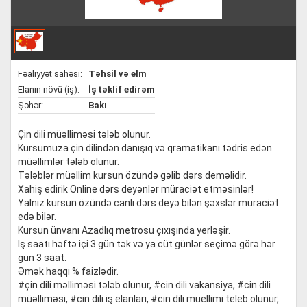
Fəaliyyət sahəsi:
Təhsil və elm
Elanın növü (iş):
İş təklif edirəm
Şəhər:
Bakı
Çin dili müəlliməsi tələb olunur.
Kursumuza çin dilindən danışıq və qramatikanı tədris edən
müəllimlər tələb olunur.
Tələblər müəllim kursun özündə gəlib dərs deməlidir.
Xahiş edirik Online dərs deyənlər müraciət etməsinlər!
Yalnız kursun özündə canlı dərs deyə bilən şəxslər müraciət
edə bilər.
Kursun ünvanı Azadlıq metrosu çıxışında yerləşir.
Iş saatı həftə içi 3 gün tək və ya cüt günlər seçimə görə hər
gün 3 saat.
Əmək haqqı % faizlədir.
#çin dili məlliməsi tələb olunur, #cin dili vakansiya, #cin dili
müəlliməsi, #cin dili iş elanları, #cin dili muellimi teleb olunur,