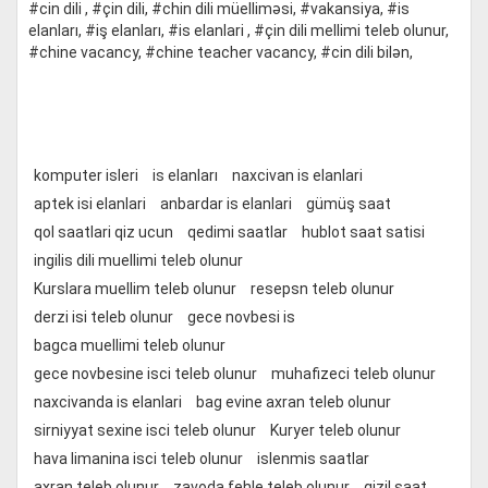
#cin dili , #çin dili, #chin dili müelliməsi, #vakansiya, #is
elanları, #iş elanları, #is elanlari , #çin dili mellimi teleb olunur,
#chine vacancy, #chine teacher vacancy, #cin dili bilən,
komputer isleri
is elanları
naxcivan is elanlari
aptek isi elanlari
anbardar is elanlari
gümüş saat
qol saatlari qiz ucun
qedimi saatlar
hublot saat satisi
ingilis dili muellimi teleb olunur
Kurslara muellim teleb olunur
resepsn teleb olunur
derzi isi teleb olunur
gece novbesi is
bagca muellimi teleb olunur
gece novbesine isci teleb olunur
muhafizeci teleb olunur
naxcivanda is elanlari
bag evine axran teleb olunur
sirniyyat sexine isci teleb olunur
Kuryer teleb olunur
hava limanina isci teleb olunur
islenmis saatlar
axran teleb olunur
zavoda fehle teleb olunur
qizil saat