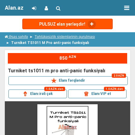
Alan.az
PULSUZ elan yerləşdir!
Əsas səhifə
Təhlükəsizlik sistemlərinin qurulması
Turniket TS1011 M Pro anti-panic funksiyalı
AZN
850
turniket ts1011 m pro anti-panic funksiyalı
2.0 AZN
✯
Elanı fərqləndir
1.0 AZN-dən
1.0 AZN-dən
⇮
♕
Elanı irəli çək
Elanı VIP et