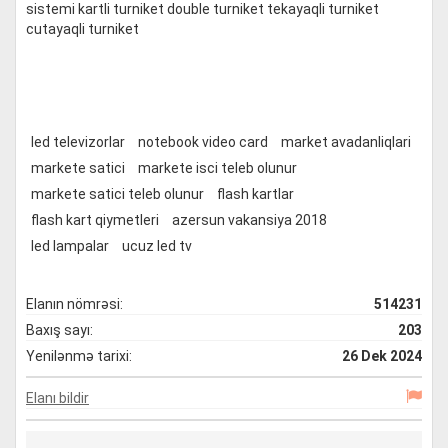
sistemi kartli turniket double turniket tekayaqli turniket
cutayaqli turniket
led televizorlar
notebook video card
market avadanliqlari
markete satici
markete isci teleb olunur
markete satici teleb olunur
flash kartlar
flash kart qiymetleri
azersun vakansiya 2018
led lampalar
ucuz led tv
Elanın nömrəsi:
514231
Baxış sayı:
203
Yenilənmə tarixi:
26 Dek 2024
Elanı bildir