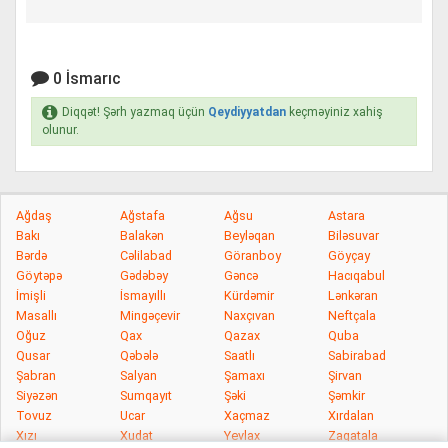
0 İsmarıc
Diqqət! Şərh yazmaq üçün
Qeydiyyatdan
keçməyiniz xahiş
olunur.
Ağdaş
Ağstafa
Ağsu
Astara
Bakı
Balakən
Beyləqan
Biləsuvar
Bərdə
Cəlilabad
Göranboy
Göyçay
Göytəpə
Gədəbəy
Gəncə
Hacıqabul
İmişli
İsmayıllı
Kürdəmir
Lənkəran
Masallı
Mingəçevir
Naxçıvan
Neftçala
Oğuz
Qax
Qazax
Quba
Qusar
Qəbələ
Saatlı
Sabirabad
Şabran
Salyan
Şamaxı
Şirvan
Siyəzən
Sumqayıt
Şəki
Şəmkir
Tovuz
Ucar
Xaçmaz
Xırdalan
Xızı
Xudat
Yevlax
Zaqatala