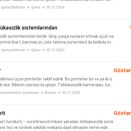
aqlı turniket, cütayaqlı turniket, f...
n quraşdırılması
Şəxsi
03.12.2024
hlükəsizlik sistemlərindən
zlik sistemlərindən biridir. Giriş-çıxışa nəzarət etmək üçün nə
trol (kart, barmaq izi, üzlə tanıma sistemləri) ilə birlikdə mük
izlik sistemi olur. Çöl və ya daxili şəraitə uyğ...
n quraşdırılması
Şəxsi
02.12.2024
r
Göstər
ilməsi üçün printerlər təklif edirik. Bu printerlər bir və ya iki ü
li olur. Ribbon vastəsi ilə işləyir. Təhlükəsizlik kameraları, turni
aqlı turniket, cütayaqlı turniket, f...
 sistemlərinin qurulması
Biznes
30.11.2024
eti
Göstər
fast turniket) – suretli kecid imkani yaradan tehlukesizlik siste
arin tez ve novbeli sekilde mekana daxil olmasini temin edir. U