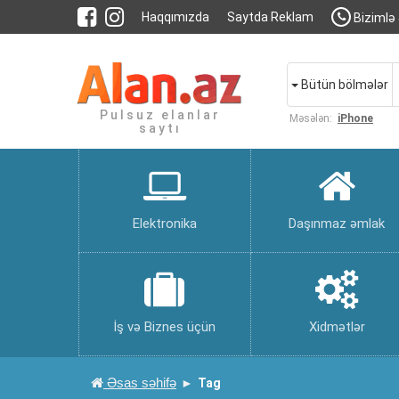
Haqqımızda
Saytda Reklam
Bizimlə 
Bütün bölmələr
Pulsuz elanlar
Məsələn:
iPhone
saytı
Elektronika
Daşınmaz əmlak
İş və Biznes üçün
Xidmətlər
Əsas səhifə
Tag