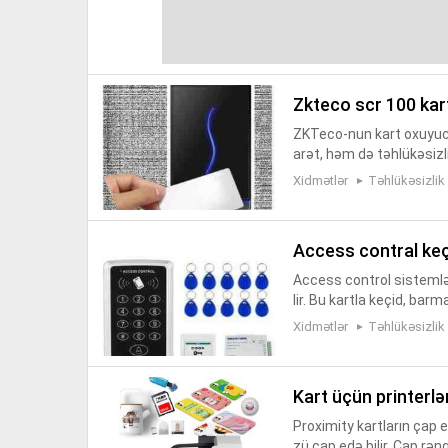
zkteco scr 100 ka
ZKTeco-nun kart oxuyucu
arət, həm də təhlükəsizli
ilər. Girişə icazəsi olacaq
Xidmətlər
Təhlükəsizlik
access contral ke
Access control sistemlər
lir. Bu kartla keçid, barm
sistemlərində kartlardan
Xidmətlər
Təhlükəsizlik
kart üçün printerlə
Proximity kartların çap ed
zü çap edə bilir. Çap rəng