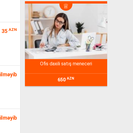
AZN
35
ofis daxili satış meneceri
ilməyib
AZN
650
ilməyib