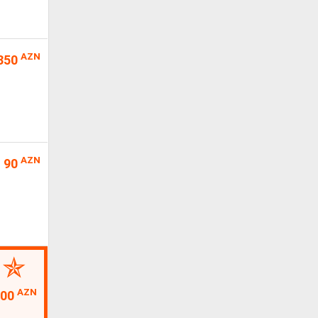
AZN
850
AZN
90
AZN
800