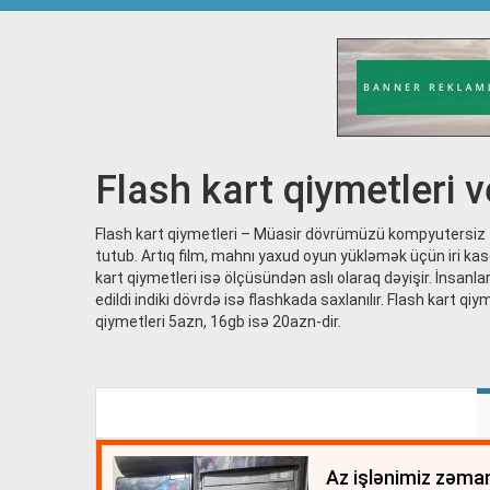
Flash kart qiymetleri v
Flash kart qiymetleri – Müasir dövrümüzü kompyutersiz t
tutub. Artıq film, mahnı yaxud oyun yükləmək üçün iri kase
kart qiymetleri isə ölçüsündən aslı olaraq dəyişir. İnsanla
edildi indiki dövrdə isə flashkada saxlanılır. Flash kart 
qiymetleri 5azn, 16gb isə 20azn-dir.
az işlənimiz zəman