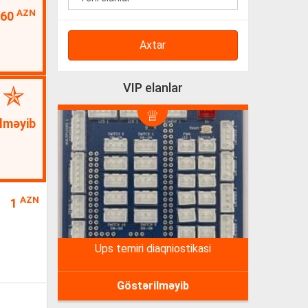
AZN
160
Axtar
VIP elanlar
lməyib
AZN
1
ups temiri diaqniostikasi
Göstərilməyib