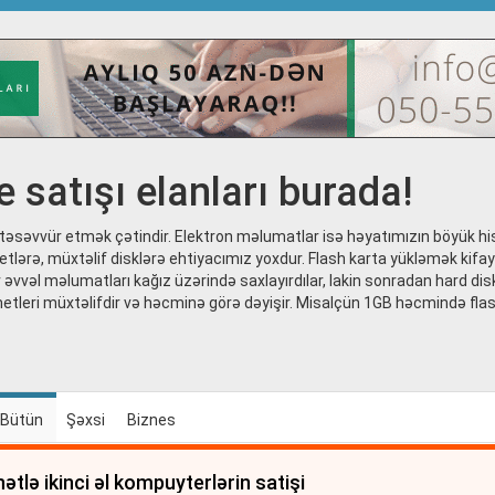
e satışı elanları burada!
əsəvvür etmək çətindir. Elektron məlumatlar isə həyatımızın böyük hi
tlərə, müxtəlif disklərə ehtiyacımız yoxdur. Flash karta yükləmək kifayə
r əvvəl məlumatları kağız üzərində saxlayırdılar, lakin sonradan hard dis
qiymetleri müxtəlifdir və həcminə görə dəyişir. Misalçün 1GB həcmində fla
Bütün
Şəxsi
Biznes
ətlə ikinci əl kompuyterlərin satişi