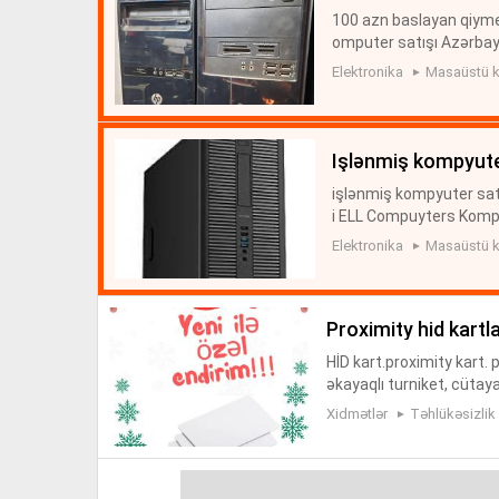
100 azn baslayan qiyme
omputer satışı Azərbayc
satişi zəmanətlə ucuz q
Elektronika
Masaüstü k
mi...
işlənmiş kompyute
işlənmiş kompyuter sat
i ELL Compuyters Komp
tisi. Kompyuter KOMP
Elektronika
Masaüstü k
atışı üzrə Bakı da Ala...
proximity hid kartla
HİD kart.proximity kart. p
əkayaqlı turniket, cütaya
turniketi, yarpaq turniket,
Xidmətlər
Təhlükəsizlik