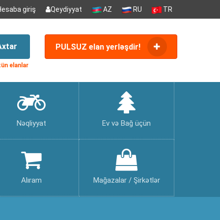
Hesaba giriş
Qeydiyyat
AZ
RU
TR
Axtar
PULSUZ elan yerləşdir!
ün elanlar
Nəqliyyat
Ev və Bağ üçün
Alıram
Mağazalar / Şirkətlər