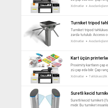
ket, tripod turniket, təkay
Xidmətlər
Avadanlıqları
turniket tripod tə
Turniket tripod təhlükəsi
zərdə tutulub. Access con
əmməl nəzarət və təhlükəs
Xidmətlər
Avadanlıqları
kart üçün printerlə
Proximity kartların çap ed
zü çap edə bilir. Çap rəng
ket, tripod turniket, təkay
Xidmətlər
Təhlükəsizlik
suretli kecid turnik
Suretli kecid turniketi (
midir. Bu turniket insanl