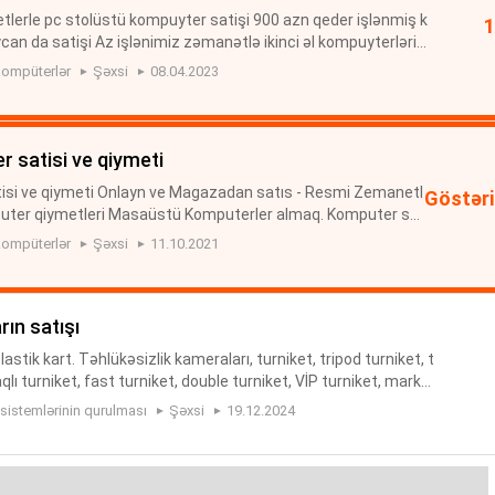
tlerle pc stolüstü kompuyter satişi 900 azn qeder işlənmiş k
an da satişi Az işlənimiz zəmanətlə ikinci əl kompuyterlərin
iymete kompuyter satişi Aalan.az pulsuz elanlar sayti işlən
ompüterlər
Şəxsi
08.04.2023
r satisi ve qiymeti
isi ve qiymeti Onlayn ve Magazadan satıs - Resmi Zemanetl
Göstəri
uter qiymetleri Masaüstü Komputerler almaq. Komputer sa
UTER SATİSİ. KOMPYUTER QİYMETLERİ Personal kompüter s
ompüterlər
Şəxsi
11.10.2021
rın satışı
lastik kart. Təhlükəsizlik kameraları, turniket, tripod turniket, t
qlı turniket, fast turniket, double turniket, VİP turniket, market
 boy turniket, növbə baryerləri, ipli ...
 sistemlərinin qurulması
Şəxsi
19.12.2024