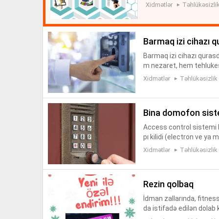
u var Sesli, isiqli alarm
Xidmətlər
Təhlükəsizlik
barmaq izi cihazı 
Barmaq izi cihazı qurasd
m nezaret, hem tehlukesi
ik kameraları, turniket, t
Xidmətlər
Təhlükəsizlik
bina domofon siste
Access control sistemi B
pı kilidi (electron ve ya
ontrol ✅Kilid mexanizm 
Xidmətlər
Təhlükəsizlik
rezin qolbaq
İdman zallarında, fitnes
da istifadə edilən dolab k
25 kHz-dir. Suya davamlıdı