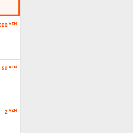
AZN
000
AZN
50
AZN
2