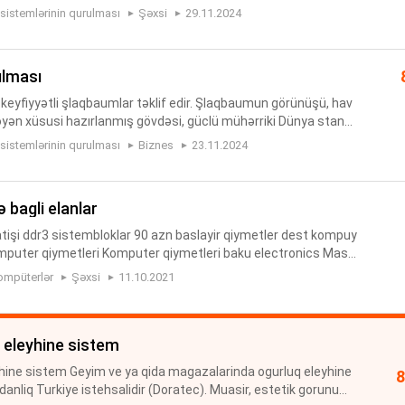
t oxuyucu, barmaq izi tanima sistemi, QR kodlu k...
 sistemlərinin qurulması
Şəxsi
29.11.2024
ılması
 keyfiyyətli şlaqbaumlar təklif edir. Şlaqbaumun görünüşü, hav
əyən xüsusi hazırlanmış gövdəsi, güclü mühərriki Dünya stand
laqbaum üzərindəki fotosellər sayəsində avtomobilin keçdi...
 sistemlərinin qurulması
Biznes
23.11.2024
ə bagli elanlar
atişi ddr3 sistembloklar 90 azn baslayir qiymetler dest kompuy
mputer qiymetleri Komputer qiymetleri baku electronics Masa
omputer qiymetleri Ucuz komputer qiymetleri Optimal komput
ompüterlər
Şəxsi
11.10.2021
 eleyhine sistem
ine sistem Geyim ve ya qida magazalarinda ogurluq eleyhine
adanliq Turkiye istehsalidir (Doratec). Muasir, estetik gorunus