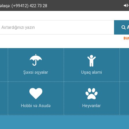
əlaqə:
(+99412) 422 73 28
Büt
Şəxsi əşyalar
Uşaq aləmi
Hobbi və Asudə
Heyvanlar