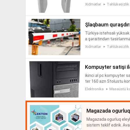
zerine isteye esasen kar
Xidmətlər
Təhlükəsizlik
şlaqbaum quraşdır
Türkiyə istehsalı yüksək
a şəraitindən təsirlənm
artlarına cavab verir. Ş
Xidmətlər
Təhlükəsizlik
kompuyter satişi il
ikinci əl pc kompuyter s
ter 160 azn Stolustu ko
ustu komputer satisi K
Elektronika
Masaüstü k
er...
magazada ogurluq
Magazada ogurluq eleyh
sistem teklif edirik. Av