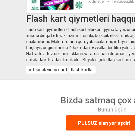
Xidmətlər
Təhlükəsizlik
Flash kart qiymetleri haqq
flash kart qiymetleri - flash kart alarkən qiymətə yox on
xüsusi diqqət etmək lazımdır çünki, bu kiçik elektronik 
saxlanılacaq.Məlumatların qoruyub saxlamaq istəyirsinis
başlayır, originallar isə 40azn-dən. Əvvəllər bir film yalnı
Hətta tez-tez cızılan disklərin yararsız hala düşməsi, y
dəfələrlə istifadə etmək olur. Böyük ölçülü fləş kartlara i
notebook video card
flash kartlar
Bizdə satmaq çox 
Bunun üçün
PULSUZ elan yerləşdir!