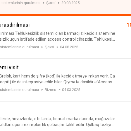
 var Az enerji serfiyyati Yüksək aşkarlama qabiliyyəti Te...
 sistemlərinin qurulması
Şəxsi
30.08.2025
qurasdırılması
1
ırılması Tehlukesizlik sistemi olan barmaq izi kecid sistemi he
zlik uçun istifade edilen access control cihazıdır. Təhlükəsizl
ripod turniket, təkayaqlı turniket, cütayaqlı turn...
 sistemlərinin qurulması
Şəxsi
04.08.2025
mi visit
relok, kart hem de şifrə (kod) ilə keçid etməyə imkan verir. Qa
 maqnit) ile de inteqrasiya edile biler. Qiymətə daxildir ✅Access c
✅Çıxış düyməsi ✅Quraşdırılma ✅10 ədəd brelok Bir...
 sistemlərinin qurulması
Biznes
04.03.2025
slerde, hovuzlarda, otellərdə, ticarət mərkəzlərində, mağazalar
ilidləri üçün rezin/plastik qolbaqlar təklif edilir. Qolbaq tezliyi 1
r. Təhlükəsizlik kameraları, turniket, tri...