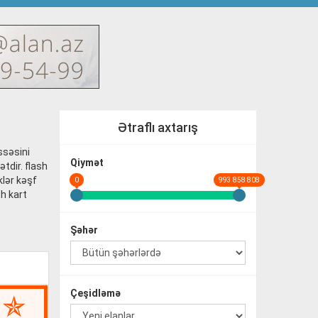
Ətraflı axtarış
ssəsini
Qiymət
tdir. flash
klər kəşf
0
993 858 808
sh kart
Şəhər
Çeşidləmə