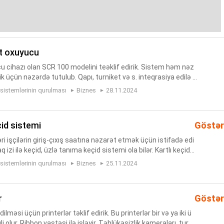
rt oxuyucu
 cihazı olan SCR 100 modelini teəklif edirik. Sistem həm nəz
k üçün nəzərdə tutulub. Qapı, turniket və s. inteqrasiya edilə b
 hər bir şəxsə kart təqdim edilir. Kartın üzərində ...
 sistemlərinin qurulması
Biznes
28.11.2024
çid sistemi
Göstər
i işçilərin giriş-çıxış saatına nəzarət etmək üçün istifadə edi
aq izi ilə keçid, üzlə tanıma keçid sistemi ola bilər. Kartlı keçid
 istifadə edilir. Hər bir əməkdaşa xüsusi nöm...
 sistemlərinin qurulması
Biznes
25.11.2024
r
Göstər
ilməsi üçün printerlər təklif edirik. Bu printerlər bir və ya iki ü
li olur. Ribbon vastəsi ilə işləyir. Təhlükəsizlik kameraları, turni