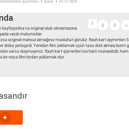
 sistemlərinin qurulması
Şəxsi
23.12.2024
ında
1
2
3
>
un keyfiyyətinə və original olub-olmamasına
əşyada vacib məlumatlar
zsə original məhsul almağınız məsləhət görülür. flash kart qiymetleri
z bir diskə yerləşirdi. Yenidən film yekləmək üçün təzə disk almaq lazım gə
enidən xərcə düşməyimiz. flash kart qiymetleri isə həm münasibdir, həm
sə bir neçə film birdən yükləmək olur.
asandır