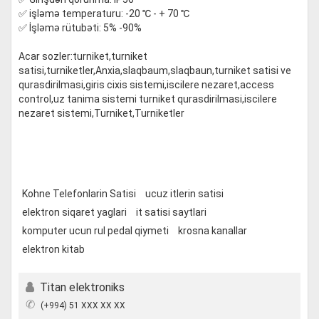
✅ işləmə temperaturu: -20 ℃ - + 70 ℃
✅ İşləmə rütubəti: 5% -90%
Acar sozler:turniket,turniket
satisi,turniketler,Anxia,slaqbaum,slaqbaun,turniket satisi ve
qurasdirilmasi,giris cixis sistemi,iscilere nezaret,access
control,uz tanima sistemi turniket qurasdirilmasi,iscilere
nezaret sistemi,Turniket,Turniketler
Kohne Telefonlarin Satisi
ucuz itlerin satisi
elektron siqaret yaglari
it satisi saytlari
komputer ucun rul pedal qiymeti
krosna kanallar
elektron kitab
Titan elektroniks
✆
(+994) 51 XXX XX XX