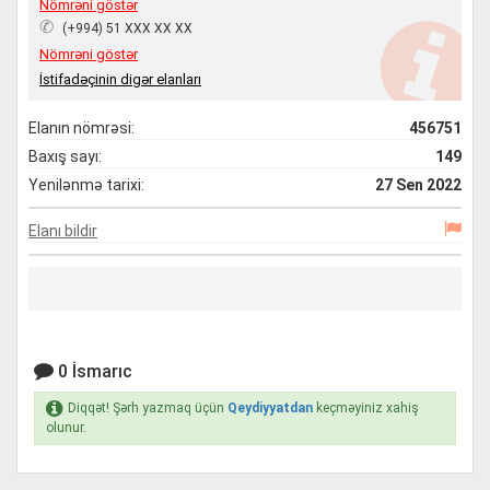
Nömrəni göstər
✆
(+994) 51 XXX XX XX
Nömrəni göstər
İstifadəçinin digər elanları
Elanın nömrəsi:
456751
Baxış sayı:
149
Yenilənmə tarixi:
27 Sen 2022
Elanı bildir
0 İsmarıc
Diqqət! Şərh yazmaq üçün
Qeydiyyatdan
keçməyiniz xahiş
olunur.