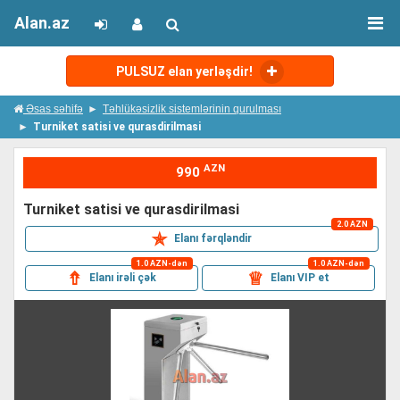
Alan.az
PULSUZ elan yerləşdir!
Əsas səhifə
Təhlükəsizlik sistemlərinin qurulması
Turniket satisi ve qurasdirilmasi
AZN
990
turniket satisi ve qurasdirilmasi
2.0 AZN
✯
Elanı fərqləndir
1.0 AZN-dən
1.0 AZN-dən
⇮
♕
Elanı irəli çək
Elanı VIP et