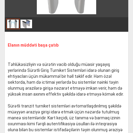
Elanın müddəti başa çatıb
Təhlükəsizliyin və sürətin vacib olduğu müasir yaşayış
yerlərində Sürətli Giriş Turniket Sistemləri idarə olunan giriş
ehtiyacları üçün mükəmməl bir həll təklif edir. Həm özəl
sektorda, həm də ictimai yerlərdə bu sistemlər nəinki təyin
olunmuş ərazilərə girişə nəzarət etməyə imkan verir, həm də
yüksək insan axınını effektiv şəkildə idarə etməyə kömək edir.
Sürətli tranzit turniket sistemləri avtomatlaşdırılmış şəkildə
müəyyən əraziyə girişi idarə etmək üçün nəzərdə tutulmuş
maneə sistemləridir. Kart keçidi, üz tanıma və barmaq izinin
oxunması kimi fərqli autentifikasiya üsulları ilə inteqrasiya
oluna bilən bu sistemlər istifadəçilərin təyin olunmuş əraziyə