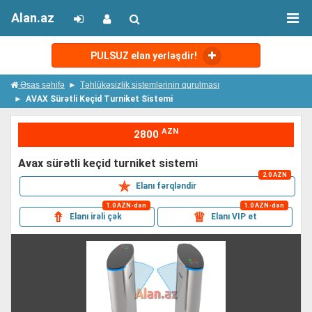
Alan.az
PULSUZ elan yerləşdir!
Əsas səhifə
Təhlükəsizlik sistemlərinin qurulması
AVAX Sürətli Keçid Turniket Sistemi
AZN
2800
avax sürətli keçid turniket sistemi
2.0 AZN
✯
Elanı fərqləndir
1.0 AZN-dən
1.0 AZN-dən
⇮
♕
Elanı irəli çək
Elanı VIP et