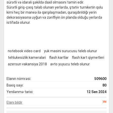
sürətli və idarəli şəkildə daxil olmasını təmin edir.
Sürətli giriş-çıxış tələb olunan yerlərdə, ştativ turniketin qolu
kimi heç bir maneə ilə qarşılaşmadan, quraşdırıldığı yerin
dekorasiyasına uyğun və zərifliyin ön planda olduğu yerlərdə
istifadə olunur.
notebook video card
yuk masini surucusu teleb olunur
tehlukesizlik kameralari
flash kartlar
flash kart qiymetleri
azersun vakansiya 2018
avto yuyucu teleb olunur
Elanın nömrəsi:
509600
Baxış sayı:
80
Yenilənmə tarixi:
12 Sen 2024
Elanı bildir