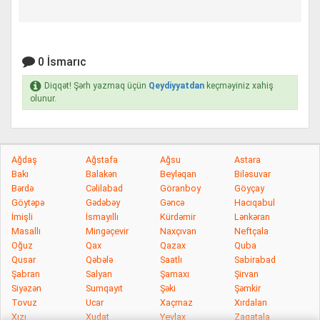
0 İsmarıc
Diqqət! Şərh yazmaq üçün
Qeydiyyatdan
keçməyiniz xahiş
olunur.
Ağdaş
Ağstafa
Ağsu
Astara
Bakı
Balakən
Beyləqan
Biləsuvar
Bərdə
Cəlilabad
Göranboy
Göyçay
Göytəpə
Gədəbəy
Gəncə
Hacıqabul
İmişli
İsmayıllı
Kürdəmir
Lənkəran
Masallı
Mingəçevir
Naxçıvan
Neftçala
Oğuz
Qax
Qazax
Quba
Qusar
Qəbələ
Saatlı
Sabirabad
Şabran
Salyan
Şamaxı
Şirvan
Siyəzən
Sumqayıt
Şəki
Şəmkir
Tovuz
Ucar
Xaçmaz
Xırdalan
Xızı
Xudat
Yevlax
Zaqatala