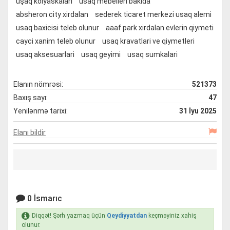
uşaq kolyaskaları
usaq mebelleri bakida
absheron city xirdalan
sederek ticaret merkezi usaq alemi
usaq baxicisi teleb olunur
aaaf park xirdalan evlerin qiymeti
cayci xanim teleb olunur
usaq kravatlari ve qiymetleri
usaq aksesuarlari
usaq geyimi
usaq sumkalari
Elanın nömrəsi:
521373
Baxış sayı:
47
Yenilənmə tarixi:
31 İyu 2025
Elanı bildir
0 İsmarıc
Diqqət! Şərh yazmaq üçün
Qeydiyyatdan
keçməyiniz xahiş
olunur.