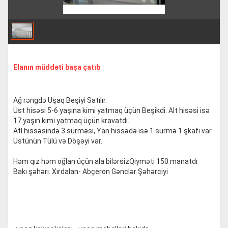
Elanın müddəti başa çatıb
Ağ rəngdə Uşaq Beşiyi Satılır.
Üst hisəsi 5-6 yaşına kimi yatmaq üçün Beşikdi. Alt hisəsi isə
17 yaşın kimi yatmaq üçün kravatdı.
Atl hissəsində 3 sürməsi, Yan hissədə isə 1 sürmə 1 şkafı var.
Üstünün Tülü və Döşəyi var.
Həm qız həm oğlan üçün ala bilərsizQiyməti 150 manatdı
Bakı şəhərı. Xırdalan- Abçeron Gənclər Şəhərciyi