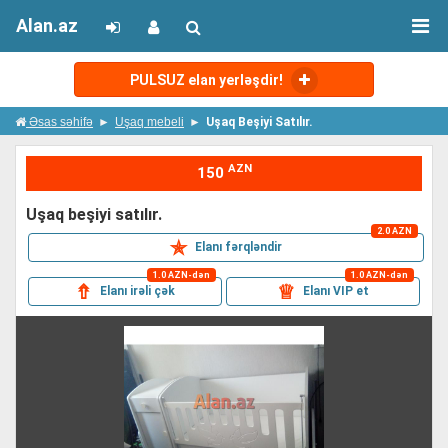
Alan.az
PULSUZ elan yerləşdir!
Əsas səhifə
Uşaq mebeli
Uşaq Beşiyi Satılır.
AZN
150
uşaq beşiyi satılır.
2.0 AZN
✯
Elanı fərqləndir
1.0 AZN-dən
1.0 AZN-dən
⇮
♕
Elanı irəli çək
Elanı VIP et