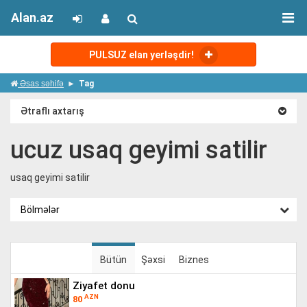
Alan.az
PULSUZ elan yerləşdir!
Əsas səhifə
Tag
Ətraflı axtarış
ucuz usaq geyimi satilir
usaq geyimi satilir
Bölmələr
Bütün
Şəxsi
Biznes
ziyafet donu
AZN
80