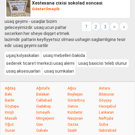
xestexana cixisi sokolad xoncasi
Göstərilməyib
usaq geyimi - usaqlar bizim
1
2
3
>
»
geleceyimizdir. usaq ucun paltar
secerken her sheye diqqet etmek
lazimdir. paltarin keyfiyyetsiz olmasi ushagin saglamligina tesir
edir. usaq geyimi satilir
uşaq kolyaskaları
usaq mebelleri bakida
sederek ticaret merkezi usaq alemi
usaq baxicisi teleb olunur
usaq aksesuarlari
usaq sumkalari
Ağdaş
Ağstafa
Ağsu
Astara
Bakı
Balakən
Beyləqan
Biləsuvar
Bərdə
Cəlilabad
Göranboy
Göyçay
Göytəpə
Gədəbəy
Gəncə
Hacıqabul
İmişli
İsmayıllı
Kürdəmir
Lənkəran
Masallı
Mingəçevir
Naxçıvan
Neftçala
Oğuz
Qax
Qazax
Quba
Qusar
Qəbələ
Saatlı
Sabirabad