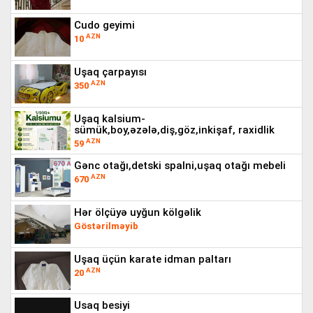
cudo geyimi
AZN
10
uşaq çarpayısı
AZN
350
uşaq kalsium-
sümük,boy,əzələ,diş,göz,i̇nkişaf, raxidlik
AZN
59
gənc otağı,detski spalni,uşaq otağı mebeli
AZN
670
hər ölçüyə uyğun kölgəlik
Göstərilməyib
uşaq üçün karate idman paltarı
AZN
20
usaq besiyi