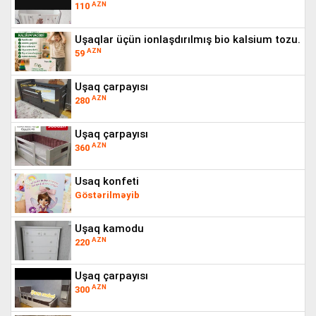
AZN
110
uşaqlar üçün ionlaşdırılmış bio kalsium tozu.
AZN
59
uşaq çarpayısı
AZN
280
uşaq çarpayısı
AZN
360
usaq konfeti
Göstərilməyib
uşaq kamodu
AZN
220
uşaq çarpayısı
AZN
300