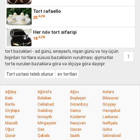
tort rafaello
AZN
25
her növ tort sifarişi
AZN
18
tort bəzəkləri - ad günü, xınayaxtı, nişan günü və toy üçün
1
bişirilən tortlara xüsusi bəzəklərin vurulması. qiymətlər
torta vurulan bəzəklərə görə və ölçüyə görə dəyişir
Tort ustasi teleb olunur
ev tortlari
Ağdaş
Ağstafa
Ağsu
Astara
Bakı
Balakən
Beyləqan
Biləsuvar
Bərdə
Cəlilabad
Göranboy
Göyçay
Göytəpə
Gədəbəy
Gəncə
Hacıqabul
İmişli
İsmayıllı
Kürdəmir
Lənkəran
Masallı
Mingəçevir
Naxçıvan
Neftçala
Oğuz
Qax
Qazax
Quba
Qusar
Qəbələ
Saatlı
Sabirabad