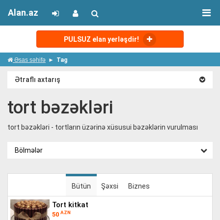
Alan.az
PULSUZ elan yerləşdir!
Əsas səhifə
Tag
Ətraflı axtarış
tort bəzəkləri
tort bəzəkləri - tortların üzərinə xüsusui bəzəklərin vurulması
Bölmələr
Bütün
Şəxsi
Biznes
tort kitkat
AZN
50