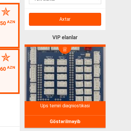
Axtar
AZN
550
VIP elanlar
AZN
60
ups temiri diaqniostikasi
Göstərilməyib