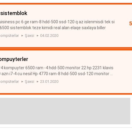
 sistemblok
isiness pc 6 ge ram-8 hdd-500 ssd-120 q az islenmisdi tek si
500 sistemblok teze kimidi real alan elaqe saxlaya biller
ompüterlər
Şəxsi
04.02.2020
kompuyterler
ddr4 kompuyter 6500 ram -4 hdd-500 monitor 22 hp 2231 klavis
 azn i7-4 cu nesil Hp 4770 ram-8 hdd-500 ssd-120 monitor 19
9 azn i5-4 cu nesil ram-4 hdd-500 monitor 19 klavis maus 450
ompüterlər
Şəxsi
23.01.2020