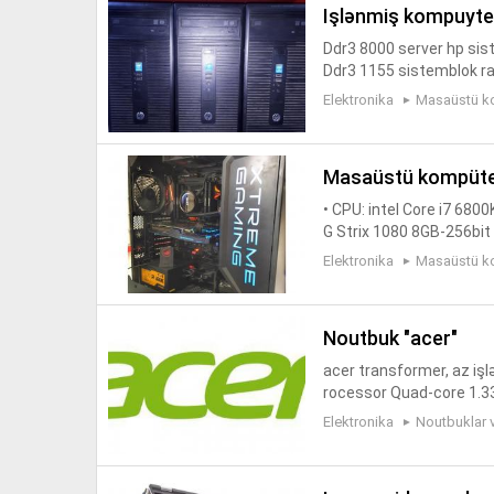
işlənmiş kompuyte
Ddr3 8000 server hp sis
Ddr3 1155 sistemblok ra
am-4 hdd-500 -i5 sistem
Elektronika
Masaüstü k
ssd...
masaüstü kompüte
• CPU: intel Core i7 68
G Strix 1080 8GB-256bit
ercury 850WT 80+ Bronz
Elektronika
Masaüstü k
x X99...
noutbuk "acer"
acer transformer, az iş
rocessor Quad-core 1.3
0 x 800)
Elektronika
Noutbuklar 