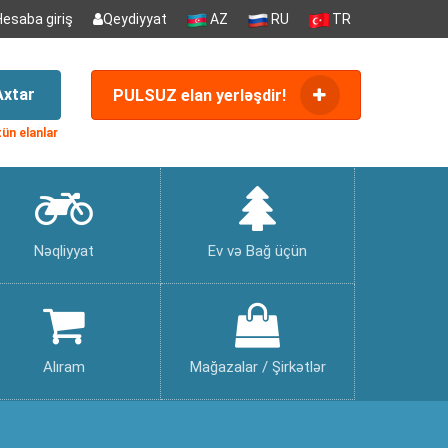
Hesaba giriş
Qeydiyyat
AZ
RU
TR
Axtar
PULSUZ elan yerləşdir!
ün elanlar
Nəqliyyat
Ev və Bağ üçün
Alıram
Mağazalar / Şirkətlər