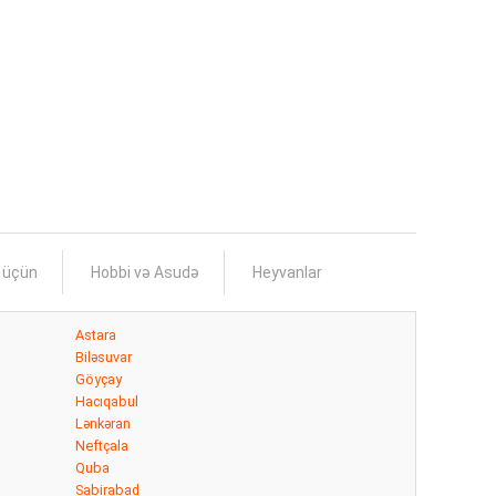
s üçün
Hobbi və Asudə
Heyvanlar
Astara
Biləsuvar
Göyçay
Hacıqabul
Lənkəran
Neftçala
Quba
Sabirabad