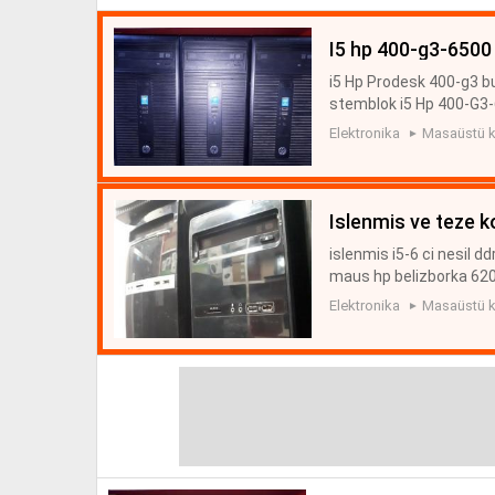
i5 hp 400-g3-6500
i5 Hp Prodesk 400-g3 bu
stemblok i5 Hp 400-G3-6
Elektronika
Masaüstü k
islenmis ve teze 
islenmis i5-6 ci nesil 
maus hp belizborka 620
ekran hp beli zborka 59
Elektronika
Masaüstü k
...