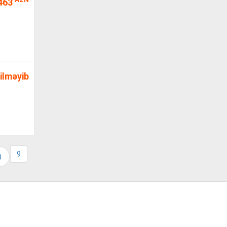
463
ilməyib
9
8