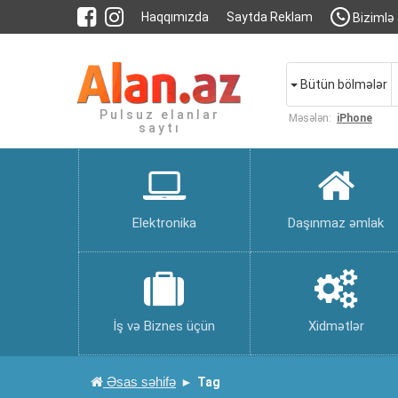
Haqqımızda
Saytda Reklam
Bizimlə 
Bütün bölmələr
Pulsuz elanlar
Məsələn:
iPhone
saytı
Elektronika
Daşınmaz əmlak
İş və Biznes üçün
Xidmətlər
Əsas səhifə
Tag