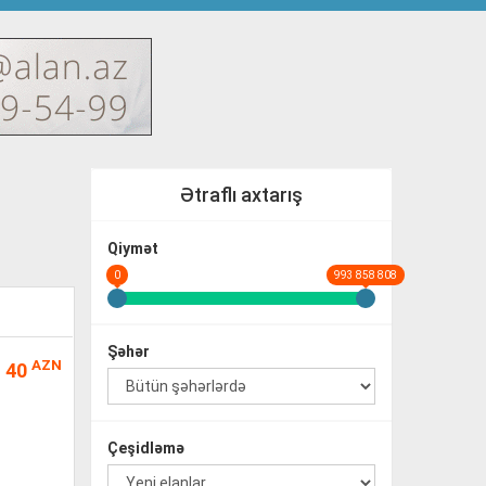
Ətraflı axtarış
Qiymət
0
993 858 808
Şəhər
AZN
40
Çeşidləmə