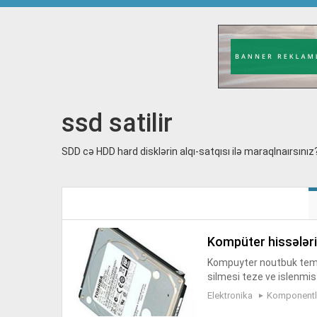
ssd satilir
SDD cə HDD hard disklərin alqı-satqısı ilə maraqlnaırsınız
kompüter hissələri
Kompuyter noutbuk temir
silmesi teze ve islenmis 
Elektronika
Komponentlə