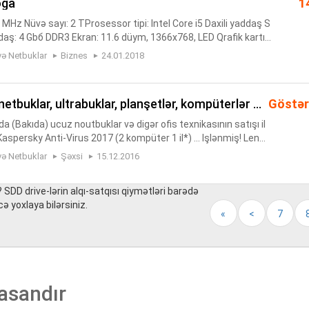
oga
1
 MHz Nüvə sayı: 2 ТProsessor tipi: Intel Core i5 Daxili yaddaş S
daş: 4 Gbб DDR3 Ekran: 11.6 düym, 1366x768, LED Qrafik kartın
art: NVIDIA GeForce ULP Daxili mikrofon: var Daxili ...
və Netbuklar
Biznes
24.01.2018
netbuklar, ultrabuklar, planşetlər, kompüterlər ...
Göstər
Bakıda) ucuz noutbuklar və digər ofis texnikasının satışı il
aspersky Anti-Virus 2017 (2 kompüter 1 il*) ... Işlənmiş! Leno
l® Core™ i5-3320M/ DDR3 8 GB/ SSD 250 GB/
və Netbuklar
Şəxsi
15.12.2016
? SDD drive-lərin alqı-satqısı qiymətləri barədə
cə yoxlaya bilərsiniz.
«
<
7
asandır