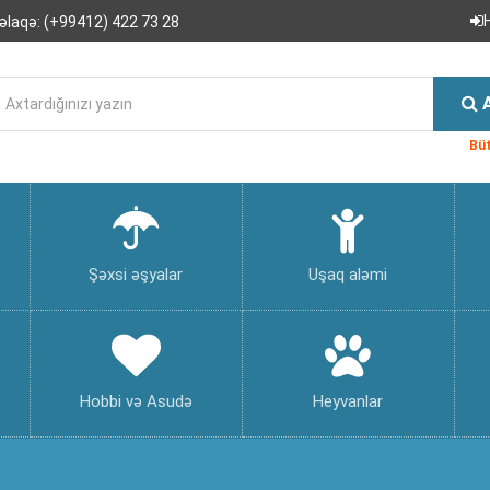
əlaqə:
(+99412) 422 73 28
Büt
Şəxsi əşyalar
Uşaq aləmi
Hobbi və Asudə
Heyvanlar