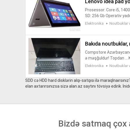
lenovo idea pad y
Prosessor: Core i5, 1400
SD: 256 Gb Operativ yad
yerləşməsi: daxili Videok
Elektronika
Noutbuklar 
bakıda noutbuklar, 
Compstore Azərbaycanda (
ə məşğuldur! Topdan ... K
vo ThinkPad T430 (Inte
Elektronika
Noutbuklar 
SDD cə HDD hard disklərin alqı-satqısı ilə maraqlnaırsınız
elan axtarırsınızsa sizə alan.az saytını tövsiyə edirik. İnid
Bizdə satmaq çox 