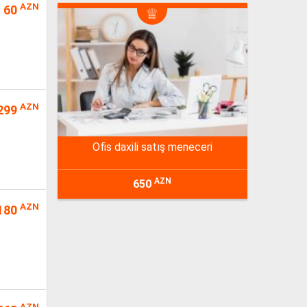
AZN
60
AZN
299
ofis daxili satış meneceri
AZN
650
AZN
180
AZN