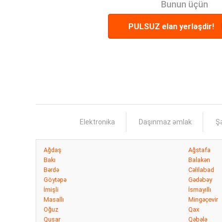
Bunun üçün
PULSUZ elan yerləşdir!
Elektronika
Daşınmaz əmlak
Şə
Ağdaş
Ağstafa
Bakı
Balakən
Bərdə
Cəlilabad
Göytəpə
Gədəbəy
İmişli
İsmayıllı
Masallı
Mingəçevir
Oğuz
Qax
Qusar
Qəbələ