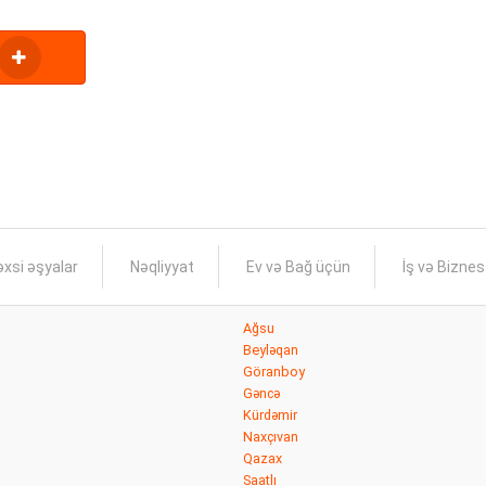
xsi əşyalar
Nəqliyyat
Ev və Bağ üçün
İş və Bizne
Ağsu
Beyləqan
Göranboy
Gəncə
Kürdəmir
Naxçıvan
Qazax
Saatlı