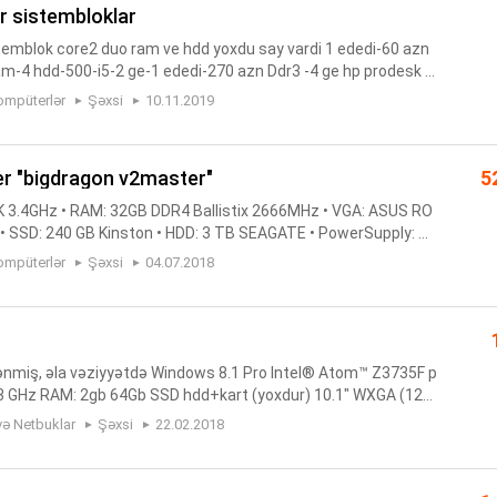
r sistembloklar
temblok core2 duo ram ve hdd yoxdu say vardi 1 ededi-60 azn
m-4 hdd-500-i5-2 ge-1 ededi-270 azn Ddr3 -4 ge hp prodesk r
blok 1 ededi-450 azn ddr3 i7-4 ge Hp prodesk ram-8 hdd-500
ompüterlər
Şəxsi
10.11.2019
r "bigdragon v2master"
5
00K 3.4GHz • RAM: 32GB DDR4 Ballistix 2666MHz • VGA: ASUS RO
 • SSD: 240 GB Kinston • HDD: 3 TB SEAGATE • PowerSupply: M
e • CpuCooler: NZXT Kraken x62 • Motherboard: Asus RogStri
ompüterlər
Şəxsi
04.07.2018
lənmiş, əla vəziyyətdə Windows 8.1 Pro Intel® Atom™ Z3735F p
3 GHz RAM: 2gb 64Gb SSD hdd+kart (yoxdur) 10.1" WXGA (128
və Netbuklar
Şəxsi
22.02.2018