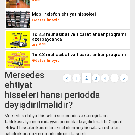
mobil telefon ehtiyat hissələri
Göstərilməyib
1c 8.3 muhasibat və ticarət anbar proqrami
azərbaycanca
AZN
400
1c 8.3 muhasibat və ticarət anbar proqrami
Göstərilməyib
Mersedes
2
<
1
3
4
>
»
ehtiyat
hisseleri hansı periodda
dəyişdirilməlidir?
Mersedes ehtiyat hisseleri sürücünün və sərnişinlərin
təhlükəsizliyi üçün müəyyən periodda dəyişdirilməlidir. Orijinal
ehtiyat hissələri kənardan emal olunmuş hissələrə nisbətən
bahalı olsada, uzun ömürlü olması ilə seçilir.