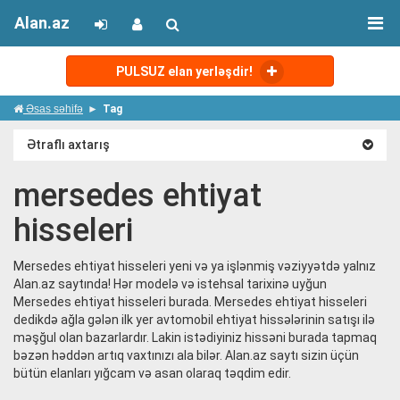
Alan.az
PULSUZ elan yerləşdir!
Əsas səhifə
Tag
Ətraflı axtarış
mersedes ehtiyat
hisseleri
Mersedes ehtiyat hisseleri yeni və ya işlənmiş vəziyyətdə yalnız
Alan.az saytında! Hər modelə və istehsal tarixinə uyğun
Mersedes ehtiyat hisseleri burada. Mersedes ehtiyat hisseleri
dedikdə ağla gələn ilk yer avtomobil ehtiyat hissələrinin satışı ilə
məşğul olan bazarlardır. Lakin istədiyiniz hissəni burada tapmaq
bəzən həddən artıq vaxtınızı ala bilər. Alan.az saytı sizin üçün
bütün elanları yığcam və asan olaraq təqdim edir.