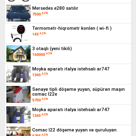
mersedes e280 satılır
AZN
7500
termometr-hiqrometr konlen ( wi-fi )
AZN
145
3 otaqlı (yeni tikili)
AZN
160000
moyka aparatı i̇talya istehsalı ar747
AZN
1365
sənaye tipli döşəmə yuyan, süpürən maşın
comac l22e
AZN
5750
moyka aparatı i̇talya istehsalı ar747
AZN
1365
comac l22 döşəmə yuyan və quruluyan
AZN
5755