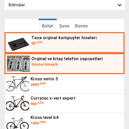
Bölmələr
Bütün
Şəxsi
Biznes
təzə orqinal kompuyter hisələri
AZN
55
orqinal ve kitay telefon zapcastlari
Göstərilməyib
kross vento 5
AZN
2400
corratec x-vert expert
AZN
960
kross level b4
AZN
1050