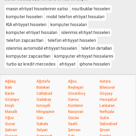
masin ehtiyat hisselerinin satisi
noutbuklar hisseleri
komputer hisseleri
mobil telefon ehtiyat hissələri
KIA ehtiyyat hisseleri
kompüter hissələri
kompüter ehtiyat hissələri
islenmis ehtiyat hisseleri
telefon zapcastlari
telefon ehtiyyat hisseleri
islenmis avtomobil ehtiyyat hisseleri
telefon detallari
kompyuter zapcastlari
kompyuter ehtiyyat hissələrini
turbo az kredit mercedes
ehtiyyat
iphone hisseleri
Ağdaş
Ağstafa
Ağsu
Astara
Bakı
Balakən
Beyləqan
Biləsuvar
Bərdə
Cəlilabad
Göranboy
Göyçay
Göytəpə
Gədəbəy
Gəncə
Hacıqabul
İmişli
İsmayıllı
Kürdəmir
Lənkəran
Masallı
Mingəçevir
Naxçıvan
Neftçala
Oğuz
Qax
Qazax
Quba
Qusar
Qəbələ
Saatlı
Sabirabad
Şabran
Salyan
Şamaxı
Şirvan
Siyəzən
Sumqayıt
Şəki
Şəmkir