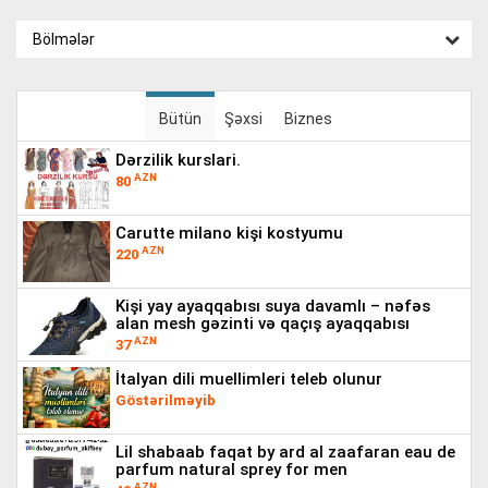
Bölmələr
Bütün
Şəxsi
Biznes
dərzilik kurslari.
AZN
80
carutte milano kişi kostyumu
AZN
220
kişi yay ayaqqabısı suya davamlı – nəfəs
alan mesh gəzinti və qaçış ayaqqabısı
AZN
37
i̇talyan dili muellimleri teleb olunur
Göstərilməyib
lil shabaab faqat by ard al zaafaran eau de
parfum natural sprey for men
AZN