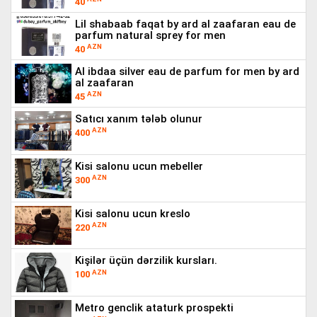
40
lil shabaab faqat by ard al zaafaran eau de
parfum natural sprey for men
AZN
40
al ibdaa silver eau de parfum for men by ard
al zaafaran
AZN
45
satıcı xanım tələb olunur
AZN
400
kisi salonu ucun mebeller
AZN
300
kisi salonu ucun kreslo
AZN
220
kişilər üçün dərzilik kursları.
AZN
100
metro genclik ataturk prospekti