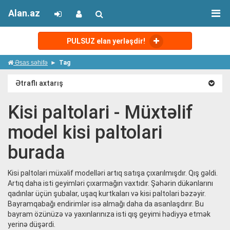
Alan.az
PULSUZ elan yerləşdir!
Əsas səhifə
Tag
Ətraflı axtarış
Kisi paltolari - Müxtəlif
model kisi paltolari
burada
Kisi paltolari müxəlif modelləri artıq satışa çıxarılmışdır. Qış gəldi.
Artıq daha isti geyimləri çıxarmağın vaxtıdır. Şəhərin dükənlarını
qadınlar üçün şubalar, uşaq kurtkaları və kisi paltolari bəzəyir.
Bayramqabağı endirimlər isə almağı daha da asanlaşdırır. Bu
bayram özünüzə və yaxınlarınıza isti qış geyimi hədiyyə etmək
yerinə düşərdi.