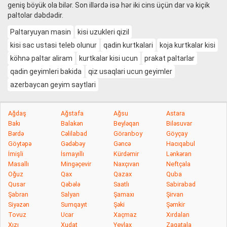
geniş böyük ola bilər. Son illərdə isə hər iki cins üçün dar və kiçik
paltolar dəbdədir.
Paltaryuyan masin
kisi uzukleri qizil
kisi sac ustasi teleb olunur
qadin kurtkalari
koja kurtkalar kisi
köhnə paltar aliram
kurtkalar kisi ucun
prakat paltarlar
qadin geyimleri bakida
qiz usaqlari ucun geyimler
azerbaycan geyim saytlari
Ağdaş
Ağstafa
Ağsu
Astara
Bakı
Balakən
Beyləqan
Biləsuvar
Bərdə
Cəlilabad
Göranboy
Göyçay
Göytəpə
Gədəbəy
Gəncə
Hacıqabul
İmişli
İsmayıllı
Kürdəmir
Lənkəran
Masallı
Mingəçevir
Naxçıvan
Neftçala
Oğuz
Qax
Qazax
Quba
Qusar
Qəbələ
Saatlı
Sabirabad
Şabran
Salyan
Şamaxı
Şirvan
Siyəzən
Sumqayıt
Şəki
Şəmkir
Tovuz
Ucar
Xaçmaz
Xırdalan
Xızı
Xudat
Yevlax
Zaqatala