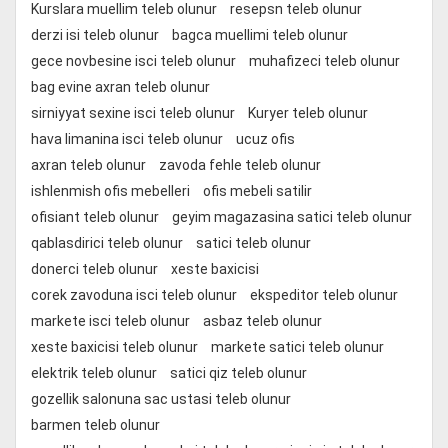
Kurslara muellim teleb olunur
resepsn teleb olunur
derzi isi teleb olunur
bagca muellimi teleb olunur
gece novbesine isci teleb olunur
muhafizeci teleb olunur
bag evine axran teleb olunur
sirniyyat sexine isci teleb olunur
Kuryer teleb olunur
hava limanina isci teleb olunur
ucuz ofis
axran teleb olunur
zavoda fehle teleb olunur
ishlenmish ofis mebelleri
ofis mebeli satilir
ofisiant teleb olunur
geyim magazasina satici teleb olunur
qablasdirici teleb olunur
satici teleb olunur
donerci teleb olunur
xeste baxicisi
corek zavoduna isci teleb olunur
ekspeditor teleb olunur
markete isci teleb olunur
asbaz teleb olunur
xeste baxicisi teleb olunur
markete satici teleb olunur
elektrik teleb olunur
satici qiz teleb olunur
gozellik salonuna sac ustasi teleb olunur
barmen teleb olunur