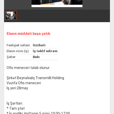
Elanın müddəti başa çatıb
Fəaliyyət sahəsi:
İnzibati
Elanın növü (iş):
İş təklif edirəm
Şəhər:
Bakı
Ofis meneceri tələb olunur
Şirkət:Beynəlxalq Transmilli Holding
Vəzifə:Ofis meneceri
İş yeri:28may
İş Şərtləri:
* Tam ştat
* İş qrafiki: Həftənin 5 günü 10:00-17:00