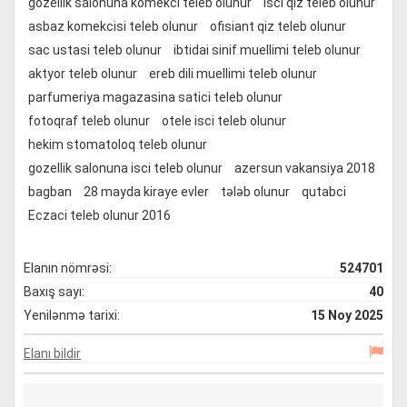
gozellik salonuna komekci teleb olunur
isci qiz teleb olunur
asbaz komekcisi teleb olunur
ofisiant qiz teleb olunur
sac ustasi teleb olunur
ibtidai sinif muellimi teleb olunur
aktyor teleb olunur
ereb dili muellimi teleb olunur
parfumeriya magazasina satici teleb olunur
fotoqraf teleb olunur
otele isci teleb olunur
hekim stomatoloq teleb olunur
gozellik salonuna isci teleb olunur
azersun vakansiya 2018
bagban
28 mayda kiraye evler
tələb olunur
qutabci
Eczaci teleb olunur 2016
Elanın nömrəsi:
524701
Baxış sayı:
40
Yenilənmə tarixi:
15 Noy 2025
Elanı bildir