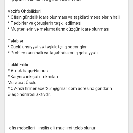
Vəzifə Öhdəlikləri:
* Ofisin gündəlik idarə olunması və təşkilati məsələlərin həlli
* Tədbirlər və görüşlərin təşkil edilməsi
* Müştərilərin və məlumatların düzgün idarə olunması
Tələblər:
* Güclü ünsiyyət və təşkilatçılıq bacarıqları
* Problemlərin həlli və təşəbbüskarlıq qabiliyyəti
Təklif Edilir:
* Əmək haqqı+bonus
* Karyera inkişafı imkanları
Müraciət Üsulu:
* CV-nizi
hrmenecer251@gmail.com
adresinə göndərin.
Əlaqə nömrəsi aktivdir.
ofis mebelleri
ingilis dili muellimi teleb olunur