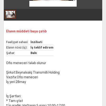
Elanın müddəti başa çatıb
Fəaliyyət sahəsi:
İnzibati
Elanın növü (iş):
İş təklif edirəm
Şəhər:
Bakı
Ofis meneceri tələb olunur
Şirkət:Beynəlxalq Transmilli Holding
Vəzifə:Ofis meneceri
İş yeri:28may
İş Şərtləri:
* Tam ştat
* İş qrafiki: Həftənin 5 günü 10:00-17:00