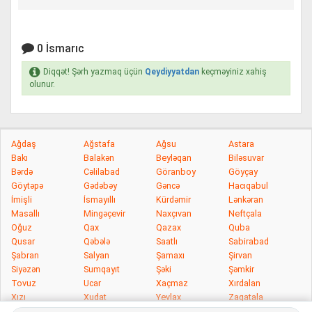
0 İsmarıc
Diqqət! Şərh yazmaq üçün
Qeydiyyatdan
keçməyiniz xahiş
olunur.
Ağdaş
Ağstafa
Ağsu
Astara
Bakı
Balakən
Beyləqan
Biləsuvar
Bərdə
Cəlilabad
Göranboy
Göyçay
Göytəpə
Gədəbəy
Gəncə
Hacıqabul
İmişli
İsmayıllı
Kürdəmir
Lənkəran
Masallı
Mingəçevir
Naxçıvan
Neftçala
Oğuz
Qax
Qazax
Quba
Qusar
Qəbələ
Saatlı
Sabirabad
Şabran
Salyan
Şamaxı
Şirvan
Siyəzən
Sumqayıt
Şəki
Şəmkir
Tovuz
Ucar
Xaçmaz
Xırdalan
Xızı
Xudat
Yevlax
Zaqatala
Zərdab