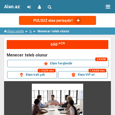
Alan.az
PULSUZ elan yerləşdir!
Əsas səhifə
İş
Menecer teleb olunur
AZN
650
menecer teleb olunur
2.0 AZN
✯
Elanı fərqləndir
1.0 AZN-dən
1.0 AZN-dən
⇮
♕
Elanı irəli çək
Elanı VIP et