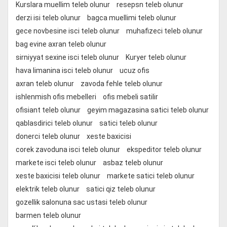
Kurslara muellim teleb olunur
resepsn teleb olunur
derzi isi teleb olunur
bagca muellimi teleb olunur
gece novbesine isci teleb olunur
muhafizeci teleb olunur
bag evine axran teleb olunur
sirniyyat sexine isci teleb olunur
Kuryer teleb olunur
hava limanina isci teleb olunur
ucuz ofis
axran teleb olunur
zavoda fehle teleb olunur
ishlenmish ofis mebelleri
ofis mebeli satilir
ofisiant teleb olunur
geyim magazasina satici teleb olunur
qablasdirici teleb olunur
satici teleb olunur
donerci teleb olunur
xeste baxicisi
corek zavoduna isci teleb olunur
ekspeditor teleb olunur
markete isci teleb olunur
asbaz teleb olunur
xeste baxicisi teleb olunur
markete satici teleb olunur
elektrik teleb olunur
satici qiz teleb olunur
gozellik salonuna sac ustasi teleb olunur
barmen teleb olunur