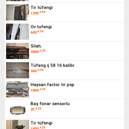
tir tüfəngi
AZN
1200
ov tufengi
AZN
600
silah.
AZN
3000
tüfəng i̇j 58 16 kalibr
AZN
900
haysan factor tir psp
AZN
1800
baş fonar sensorlu
AZN
25
tir tüfengi
AZN
1800