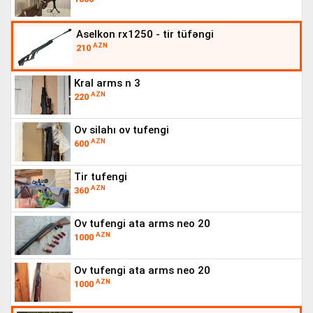
aselkon rx1250 - tir tüfəngi
AZN
210
kral arms n 3
AZN
220
ov silahı ov tufengi
AZN
600
tir tufengi
AZN
360
ov tufengi ata arms neo 20
AZN
1000
ov tufengi ata arms neo 20
AZN
1000