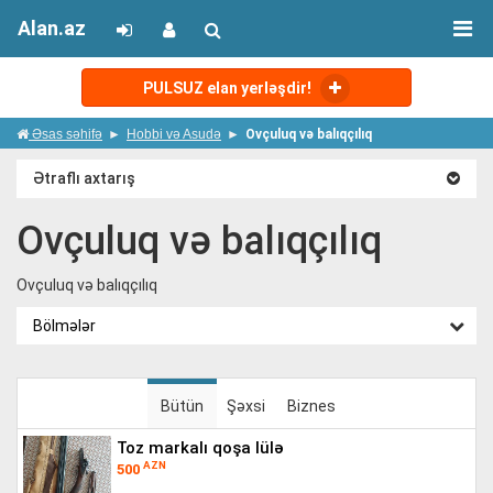
Alan.az
PULSUZ elan yerləşdir!
Əsas səhifə
Hobbi və Asudə
Ovçuluq və balıqçılıq
Ətraflı axtarış
Ovçuluq və balıqçılıq
Ovçuluq və balıqçılıq
Bölmələr
Bütün
Şəxsi
Biznes
toz markalı qoşa lülə
AZN
500