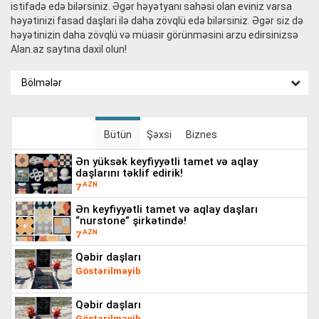
istifadə edə bilərsiniz. Əgər həyətyanı sahəsi olan eviniz varsa
həyətinizi fasad daşlari ilə daha zövqlü edə bilərsiniz. Əgər siz də
həyətinizin daha zövqlü və müasir görünməsini arzu edirsinizsə
Alan.az saytına daxil olun!
Bölmələr
Bütün
Şəxsi
Biznes
ən yüksək keyfiyyətli tamet və aqlay
daşlarını təklif edirik!
AZN
7
ən keyfiyyətli tamet və aqlay daşları
“nurstone” şirkətində!
AZN
7
qəbir daşları
Göstərilməyib
qəbir daşları
Göstərilməyib