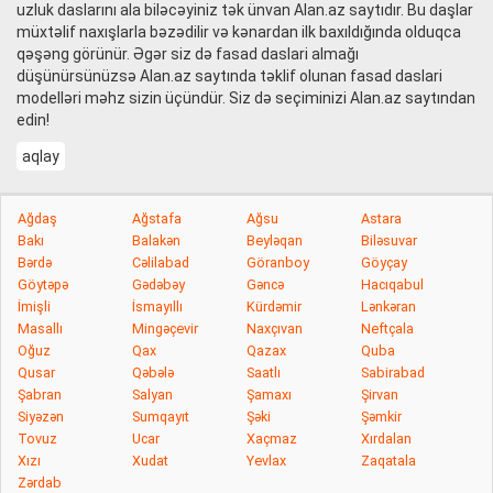
uzluk daslarını ala biləcəyiniz tək ünvan Alan.az saytıdır. Bu daşlar
müxtəlif naxışlarla bəzədilir və kənardan ilk baxıldığında olduqca
qəşəng görünür. Əgər siz də fasad daslari almağı
düşünürsünüzsə Alan.az saytında təklif olunan fasad daslari
modelləri məhz sizin üçündür. Siz də seçiminizi Alan.az saytından
edin!
aqlay
Ağdaş
Ağstafa
Ağsu
Astara
Bakı
Balakən
Beyləqan
Biləsuvar
Bərdə
Cəlilabad
Göranboy
Göyçay
Göytəpə
Gədəbəy
Gəncə
Hacıqabul
İmişli
İsmayıllı
Kürdəmir
Lənkəran
Masallı
Mingəçevir
Naxçıvan
Neftçala
Oğuz
Qax
Qazax
Quba
Qusar
Qəbələ
Saatlı
Sabirabad
Şabran
Salyan
Şamaxı
Şirvan
Siyəzən
Sumqayıt
Şəki
Şəmkir
Tovuz
Ucar
Xaçmaz
Xırdalan
Xızı
Xudat
Yevlax
Zaqatala
Zərdab