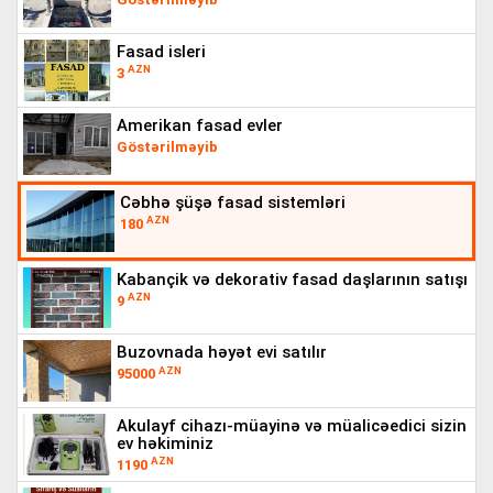
fasad isleri
AZN
3
amerikan fasad evler
Göstərilməyib
cəbhə şüşə fasad sistemləri
AZN
180
kabançik və dekorativ fasad daşlarının satışı
AZN
9
buzovnada həyət evi satılır
AZN
95000
akulayf cihazı-müayinə və müalicəedici sizin
ev həkiminiz
AZN
1190