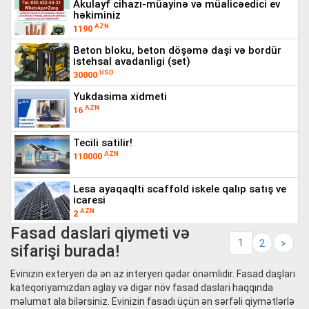
akulayf cihazı-müayinə və müalicəedici ev
həkiminiz
AZN
1190
beton bloku, beton döşəmə daşi və bordür
i̇stehsal avadanligi (set)
USD
30000
yukdasima xidmeti
AZN
16
tecili satilir!
AZN
110000
lesa ayaqaqlti scaffold i̇skele qalıp satış ve i̇
caresi
AZN
2
Fasad daslari qiymeti və
1
2
>
sifarişi burada!
Evinizin exteryeri də ən az interyeri qədər önəmlidir. Fasad daşları
kateqoriyamızdan aglay və digər növ fasad daslari haqqında
məlumat ala bilərsiniz. Evinizin fasadı üçün ən sərfəli qiymətlərlə