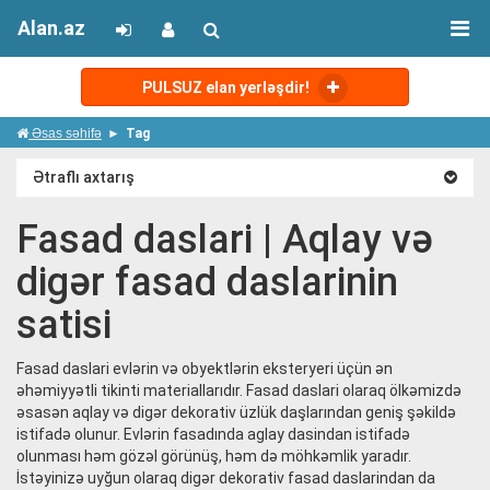
Alan.az
PULSUZ elan yerləşdir!
Əsas səhifə
Tag
Ətraflı axtarış
Fasad daslari | Aqlay və
digər fasad daslarinin
satisi
Fasad daslari evlərin və obyektlərin eksteryeri üçün ən
əhəmiyyətli tikinti materiallarıdır. Fasad daslari olaraq ölkəmizdə
əsasən aqlay və digər dekorativ üzlük daşlarından geniş şəkildə
istifadə olunur. Evlərin fasadında aglay dasindan istifadə
olunması həm gözəl görünüş, həm də möhkəmlik yaradır.
İstəyinizə uyğun olaraq digər dekorativ fasad daslarindan da