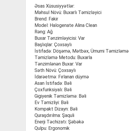
Əsas Xüsusiyyətlər:
Məhsul Növü: Buxarlı Təmizləyici
Brend: Fakir
Model: Halogenate Alina Clean
Rəng: Ağ
Buxar Tənzimləyicisi: Var
Başlıqlar: Çoxsaylı
İstifadə: Döşəmə, Mətbəx, Ümumi Təmizləmə
Təmizləmə Metodu: Buxarla
Tənzimlənən Buxar: Var
Səth Növü: Çoxsaylı
İdarəetmə: Fırlanan düymə
Asan İstifadə: Bəli
Çoxfunksiyalı: Bəli
Gigiyenik Təmizləmə: Bəli
Ev Təmizliyi: Bəli
Kompakt Dizayn: Bəli
Quraşdırılma: Şaquli
Enerji Təchizatı: Şəbəkə
Qulpu: Ergonomik