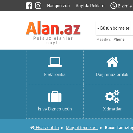
Haqqımızda
Saytda Reklam
Bizimlə 
Bütün bölmələr
Pulsuz elanlar
Məsələn:
iPhone
saytı
Elektronika
Daşınmaz əmlak
İş və Biznes üçün
Xidmətlər
Əsas səhifə
Məişət texnikası
Buxar təmizləy