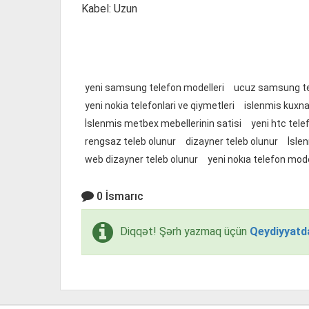
Kabel: Uzun
yeni samsung telefon modelleri
ucuz samsung te
yeni nokia telefonlari ve qiymetleri
islenmis kuxna
İslenmis metbex mebellerinin satisi
yeni htc tele
rengsaz teleb olunur
dizayner teleb olunur
İsle
web dizayner teleb olunur
yeni nokıa telefon mode
0 İsmarıc
Diqqət! Şərh yazmaq üçün
Qeydiyyatd