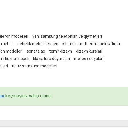
lefon modelleri
yeni samsung telefonlari ve qiymetleri
 mebeli
cehizlik mebel destleri
islenmis metbex mebeli satiram
fon modelleri
sonata ag
temir dizayn
dizayn kurslari
nmi kuxna mebeli
klaviatura düymələri
metbex esyalari
lleri
ucuz samsung modelleri
an
keçməyiniz xahiş olunur.