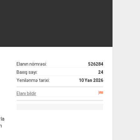
Elanın nömrəsi:
526284
Baxış sayı:
24
Yenilənmə tarixi:
10 Yan 2026
Elanı bildir
rla
n