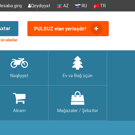
Hesaba giriş
Qeydiyyat
AZ
RU
TR
Axtar
PULSUZ elan yerləşdir!
ün elanlar
Nəqliyyat
Ev və Bağ üçün
Alıram
Mağazalar / Şirkətlər