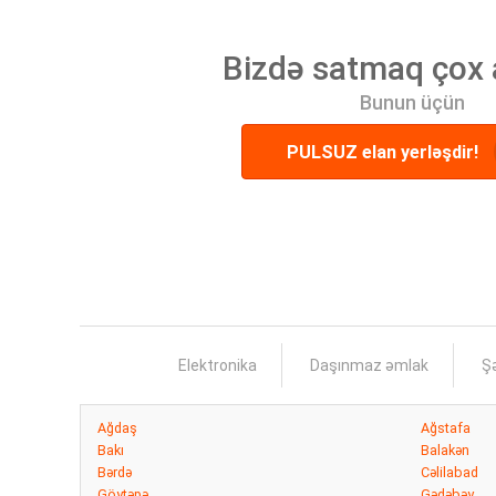
Bizdə satmaq çox 
Bunun üçün
PULSUZ elan yerləşdir!
Elektronika
Daşınmaz əmlak
Şə
Ağdaş
Ağstafa
Bakı
Balakən
Bərdə
Cəlilabad
Göytəpə
Gədəbəy