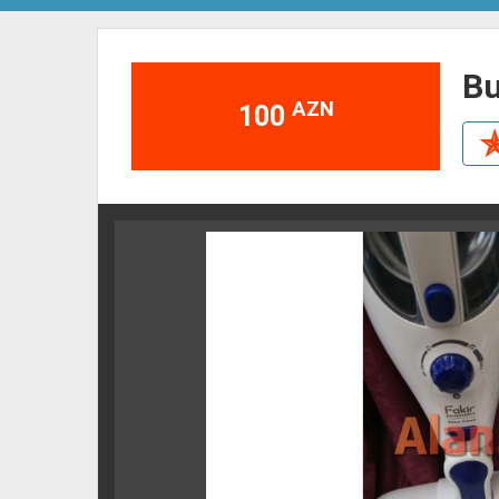
b
AZN
100