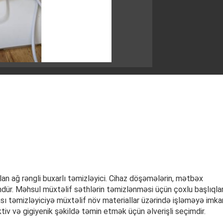
lan ağ rəngli buxarlı təmizləyici. Cihaz döşəmələrin, mətbəx
ndür. Məhsul müxtəlif səthlərin təmizlənməsi üçün çoxlu başlıqla
sı təmizləyiciyə müxtəlif növ materiallar üzərində işləməyə imka
ektiv və gigiyenik şəkildə təmin etmək üçün əlverişli seçimdir.