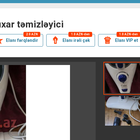
uxar təmizləyici
2.0 AZN
1.0 AZN-dən
1.0 AZN-dən
✯
⇮
♕
Elanı fərqləndir
Elanı irəli çək
Elanı VIP et