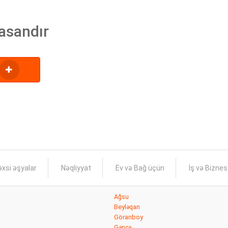
asandır
xsi əşyalar
Nəqliyyat
Ev və Bağ üçün
İş və Bizne
Ağsu
Beyləqan
Göranboy
Gəncə