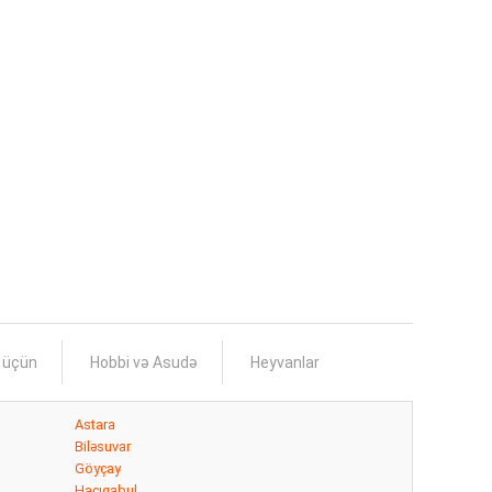
s üçün
Hobbi və Asudə
Heyvanlar
Astara
Biləsuvar
Göyçay
Hacıqabul