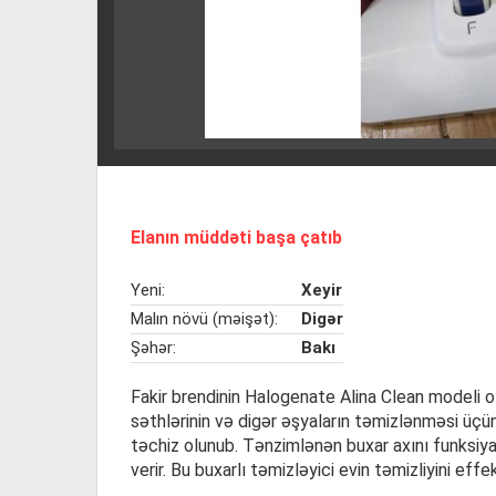
Elanın müddəti başa çatıb
Yeni:
Xeyir
Malın növü (məişət):
Digər
Şəhər:
Bakı
Fakir brendinin Halogenate Alina Clean modeli o
səthlərinin və digər əşyaların təmizlənməsi üçü
təchiz olunub. Tənzimlənən buxar axını funksiya
verir. Bu buxarlı təmizləyici evin təmizliyini eff