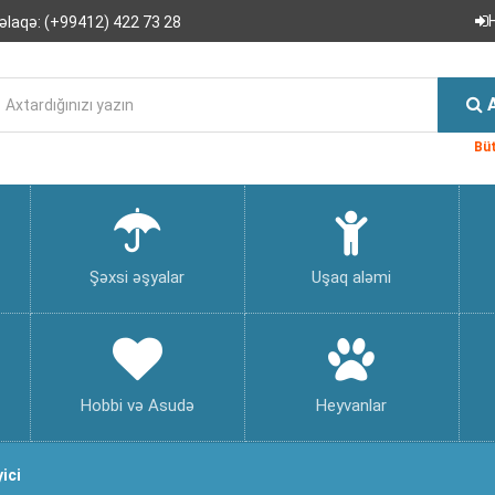
əlaqə:
(+99412) 422 73 28
Büt
Şəxsi əşyalar
Uşaq aləmi
Hobbi və Asudə
Heyvanlar
ici