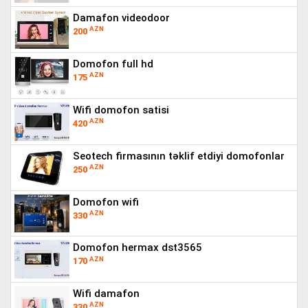
damafon videodoor
AZN
200
domofon full hd
AZN
175
wifi domofon satisi
AZN
420
seotech firmasının təklif etdiyi domofonlar
AZN
250
domofon wifi
AZN
330
domofon hermax dst3565
AZN
170
wifi damafon
AZN
330