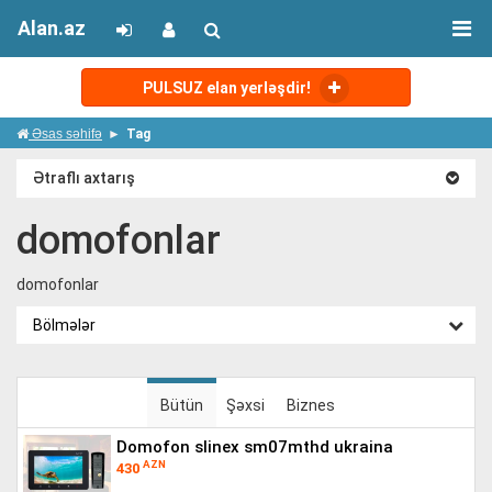
Alan.az
PULSUZ elan yerləşdir!
Əsas səhifə
Tag
Ətraflı axtarış
domofonlar
domofonlar
Bölmələr
Bütün
Şəxsi
Biznes
domofon slinex sm07mthd ukraina
AZN
430