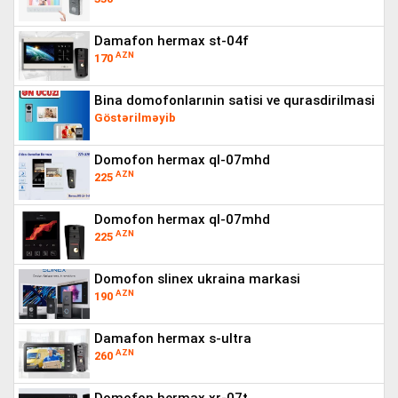
damafon hermax st-04f
AZN
170
bina domofonlarınin satisi ve qurasdirilmasi
Göstərilməyib
domofon hermax ql-07mhd
AZN
225
domofon hermax ql-07mhd
AZN
225
domofon slinex ukraina markasi
AZN
190
damafon hermax s-ultra
AZN
260
domofon hermax xr-07t