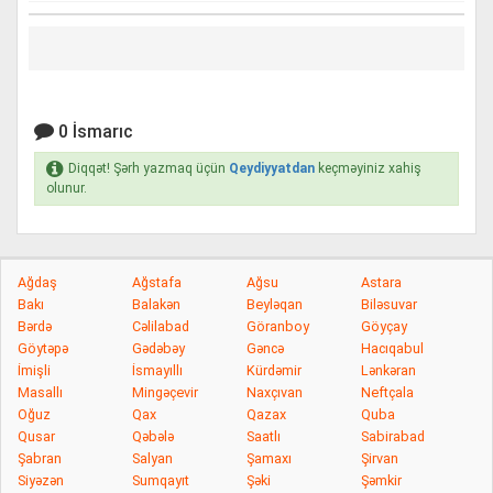
0 İsmarıc
Diqqət! Şərh yazmaq üçün
Qeydiyyatdan
keçməyiniz xahiş
olunur.
Ağdaş
Ağstafa
Ağsu
Astara
Bakı
Balakən
Beyləqan
Biləsuvar
Bərdə
Cəlilabad
Göranboy
Göyçay
Göytəpə
Gədəbəy
Gəncə
Hacıqabul
İmişli
İsmayıllı
Kürdəmir
Lənkəran
Masallı
Mingəçevir
Naxçıvan
Neftçala
Oğuz
Qax
Qazax
Quba
Qusar
Qəbələ
Saatlı
Sabirabad
Şabran
Salyan
Şamaxı
Şirvan
Siyəzən
Sumqayıt
Şəki
Şəmkir