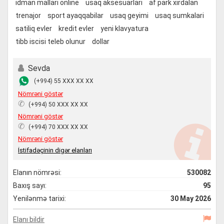
idman mallari online
usaq aksesuarlari
af park xirdalan
trenajor
sport ayaqqabilar
usaq geyimi
usaq sumkalari
satiliq evler
kredit evler
yeni klavyatura
tibb iscisi teleb olunur
dollar
Sevda
(+994) 55 XXX XX XX
Nömrəni göstər
✆
(+994) 50 XXX XX XX
Nömrəni göstər
✆
(+994) 70 XXX XX XX
Nömrəni göstər
İstifadəçinin digər elanları
Elanın nömrəsi:
530082
Baxış sayı:
95
Yenilənmə tarixi:
30 May 2026
Elanı bildir