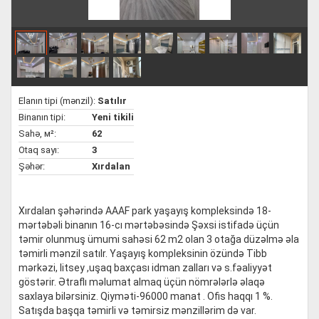
Elanın tipi (mənzil):
Satılır
Binanın tipi:
Yeni tikili
Sahə, м²:
62
Otaq sayı:
3
Şəhər:
Xırdalan
Xırdalan şəhərində AAAF park yaşayış kompleksində 18-
mərtəbəli binanın 16-cı mərtəbəsində Şəxsi istifadə üçün
təmir olunmuş ümumi sahəsi 62 m2 olan 3 otağa düzəlmə əla
təmirli mənzil satılr. Yaşayış kompleksinin özündə Tibb
mərkəzi, litsey ,uşaq baxçası idman zalları və s.fəaliyyət
göstərir. Ətraflı məlumat almaq üçün nömrələrlə əlaqə
saxlaya bilərsiniz. Qiyməti-96000 manat . Ofis haqqı 1 %.
Satışda başqa təmirli və təmirsiz mənzillərim də var.