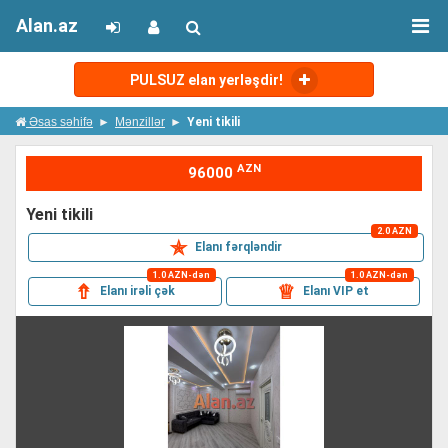
Alan.az
PULSUZ elan yerləşdir!
Əsas səhifə
Mənzillər
Yeni tikili
AZN
96000
yeni tikili
2.0 AZN
✯
Elanı fərqləndir
1.0 AZN-dən
1.0 AZN-dən
⇮
♕
Elanı irəli çək
Elanı VIP et