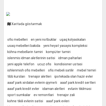
Xəritədə göstərmək
ofis mebelleri
en yeni notbuklar
uşaq kolyaskaları
usaq mebelleri bakida
yeni heyat yasayis kompleksi
köhnə mebellərin təmiri
kompüter təmiri
islenmis idman aletlerinin satisi
idman paltarlari
yeni apple telefon
ucuz ofis
kondisioner ustasi
ishlenmish ofis mebelleri
ofis mebeli satilir
mebel temiri
tibb kursları
trenajor aletleri
ipotekada olan hazir evler
aaaf park xirdalan evlerin qiymeti
aaaf park kredit sertleri
aaaf park kredit evler
idaman aletleri
evlərin tikilməsi
sport sumkalar
ev remontlari
trenajor zali
kohne tikili evlerin satisi
aaaf park evleri