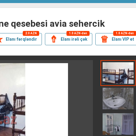
ine qesebesi avia sehercik
2.0 AZN
1.0 AZN-dən
1.0 AZN-dən
✯
⇮
♕
Elanı fərqləndir
Elanı irəli çək
Elanı VIP et