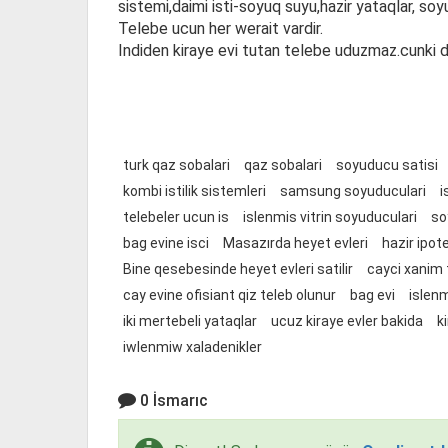
sistemi,daimi isti-soyuq suyu,hazir yataqlar, so
Telebe ucun her werait vardir.
Indiden kiraye evi tutan telebe uduzmaz.cunki 
turk qaz sobalari
qaz sobalari
soyuducu satisi
kombi istilik sistemleri
samsung soyuduculari
i
telebeler ucun is
islenmis vitrin soyuduculari
so
bag evine isci
Masazırda heyet evleri
hazir ipot
Bine qesebesinde heyet evleri satilir
cayci xanim 
cay evine ofisiant qiz teleb olunur
bag evi
islen
iki mertebeli yataqlar
ucuz kiraye evler bakida
k
iwlenmiw xaladenikler
0 İsmarıc