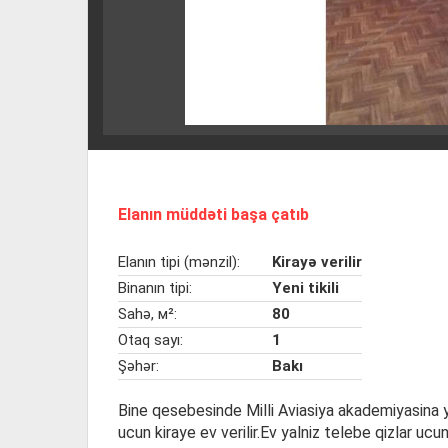
Elanın müddəti başa çatıb
Elanın tipi (mənzil):
Kirayə verilir
Binanın tipi:
Yeni tikili
Sahə, м²:
80
Otaq sayı:
1
Şəhər:
Bakı
Bine qesebesinde Milli Aviasiya akademiyasina y
ucun kiraye ev verilir.Ev yalniz telebe qizlar ucun