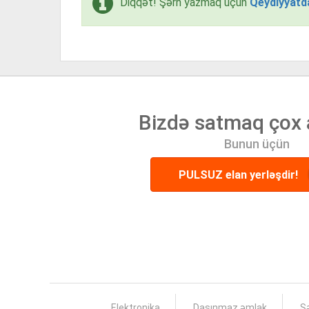
Diqqət! Şərh yazmaq üçün
Qeydiyyatd
Bizdə satmaq çox 
Bunun üçün
PULSUZ elan yerləşdir!
Elektronika
Daşınmaz əmlak
Şə