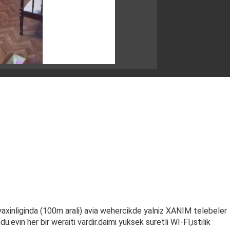
axinliginda (100m arali) avia wehercikde yalniz XANIM telebeler
du.evin her bir weraiti vardir.daimi yuksek suretli WI-FI,istilik