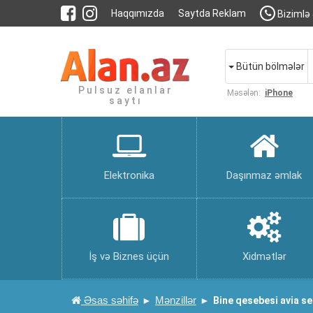
Haqqımızda
Saytda Reklam
Bizimlə 
Bütün bölmələr
Pulsuz elanlar
Məsələn:
iPhone
saytı
Elektronika
Daşınmaz əmlak
İş və Biznes üçün
Xidmətlər
Əsas səhifə
Mənzillər
Bine qesebesi avia s