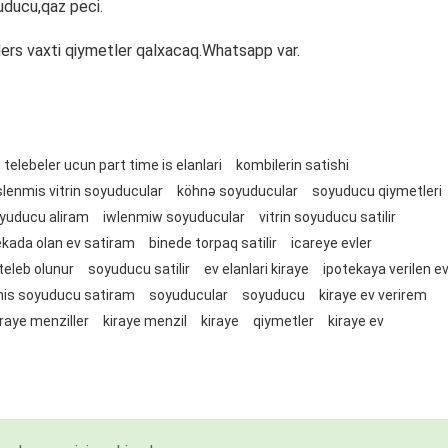
yuducu,qaz peci.
ders vaxti qiymetler qalxacaq.Whatsapp var.
telebeler ucun part time is elanlari
kombilerin satishi
slenmis vitrin soyuducular
köhnə soyuducular
soyuducu qiymetleri
yuducu aliram
iwlenmiw soyuducular
vitrin soyuducu satilir
ekada olan ev satiram
binede torpaq satilir
icareye evler
teleb olunur
soyuducu satilir
ev elanlari kiraye
ipotekaya verilen ev
mis soyuducu satiram
soyuducular
soyuducu
kiraye ev verirem
iraye menziller
kiraye menzil
kiraye
qiymetler
kiraye ev