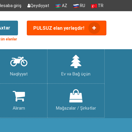
Hesaba giriş
Qeydiyyat
AZ
RU
TR
Axtar
PULSUZ elan yerləşdir!
ün elanlar
Nəqliyyat
Ev və Bağ üçün
Alıram
Mağazalar / Şirkətlər