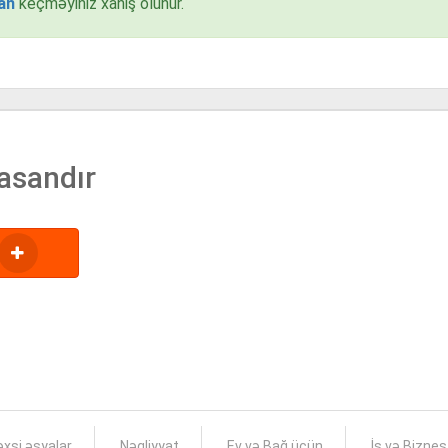
an
keçməyiniz xahiş olunur.
asandır
xsi əşyalar
Nəqliyyat
Ev və Bağ üçün
İş və Bizne