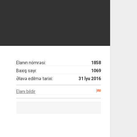
Elanın nömrəsi:
1858
Baxış sayı:
1069
Əlavə edilmə tarixi:
31 İyu 2016
Elanı bildir