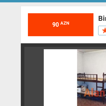
b
AZN
90