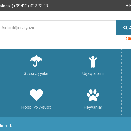
əlaqə:
(+99412) 422 73 28
Büt
Şəxsi əşyalar
Uşaq aləmi
Hobbi və Asudə
Heyvanlar
ehercik