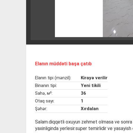
Elanın müddəti başa çatıb
Elanın tipi (mənzil):
Kirayə verilir
Binanın tipi:
Yeni tikili
Sahə, м²:
36
Otaq sayı:
1
Şəhər:
Xırdalan
Salam.diqqetli oxuyun zehmet olmasa ve sonra el
yaxinliginda yerlesir.super temirlidir ve yasayish