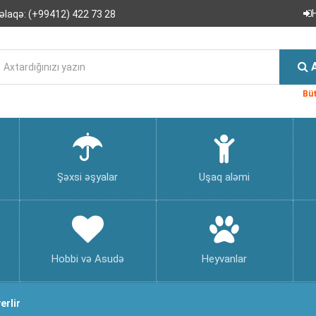
əlaqə:
(+99412) 422 73 28
Büt
Şəxsi əşyalar
Uşaq aləmi
Hobbi və Asudə
Heyvanlar
erlir