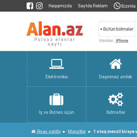
Haqqımızda
Saytda Reklam
Bizimlə 
Bütün bölmələr
Pulsuz elanlar
Məsələn:
iPhone
saytı
Elektronika
Daşınmaz əmlak
İş və Biznes üçün
Xidmətlər
Əsas səhifə
Mənzillər
1 otaq menzil kiraye v