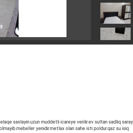
aqe saxlayin.uzun muddetli icareye verilir.ev sultan sadliq saray
 olmayib.mebeller yenidir.metlax olan sahe isti poldur.qaz su isiq