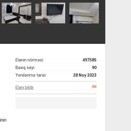
Elanın nömrəsi:
497585
Baxış sayı:
90
Yenilənmə tarixi:
28 Noy 2023
Elanı bildir
inin