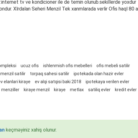
lir.internet tv ve kondicioner ile de temin olunub.sekillerde yoxdur
ondur. Xlrdalan Seheri Menzil Tek xanmlarada verlir Ofis haql 80 
ompleksi
ucuz ofis
ishlenmish ofis mebelleri
ofis mebeli satilir
menzil satilir
torpaq sahesi satilir
ipotekada olan hazir evler
v elanlari kiraye
ev alqi satqisi baki 2018
ipotekaya verilen evler
e menziller
kiraye menzil
kiraye
metlax
satiliq evler
kredit evler
an
keçməyiniz xahiş olunur.