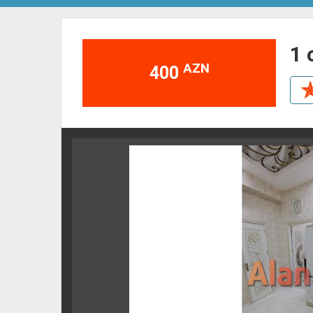
1
AZN
400