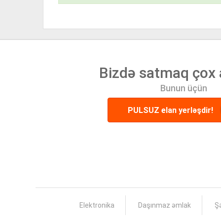
Bizdə satmaq çox 
Bunun üçün
PULSUZ elan yerləşdir!
Elektronika
Daşınmaz əmlak
Şə