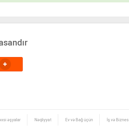
asandır
xsi əşyalar
Nəqliyyat
Ev və Bağ üçün
İş və Bizne