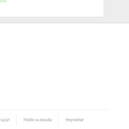
s üçün
Hobbi və Asudə
Heyvanlar