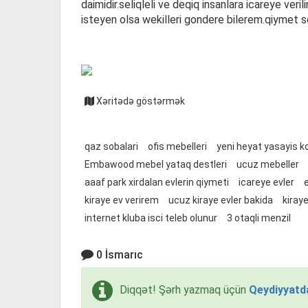
daimidir.seliqleli ve deqiq insanlara icareye veri
isteyen olsa wekilleri gondere bilerem.qiymet s
Xəritədə göstərmək
qaz sobalari
ofis mebelleri
yeni heyat yasayis k
Embawood mebel yataq destleri
ucuz mebeller
aaaf park xirdalan evlerin qiymeti
icareye evler
e
kiraye ev verirem
ucuz kiraye evler bakida
kiray
internet kluba isci teleb olunur
3 otaqli menzil
0 İsmarıc
Diqqət! Şərh yazmaq üçün
Qeydiyyatd