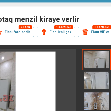
 otaq menzil kiraye verlir
2.0 AZN
1.0 AZN-dən
1.0 AZN-dən
✯
⇮
♕
Elanı fərqləndir
Elanı irəli çək
Elanı VIP et