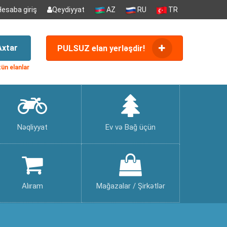
Hesaba giriş
Qeydiyyat
AZ
RU
TR
Axtar
PULSUZ elan yerləşdir!
ün elanlar
Nəqliyyat
Ev və Bağ üçün
Alıram
Mağazalar / Şirkətlər