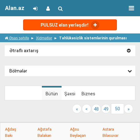
Alan.az
PULSUZ elan yerləşdir!
Əsas səhifə
Xidmətlər
Təhlükəsizlik sistemlərinin qurulması
Ətraflı axtarış
Bölmələr
Bütün
Şəxsi
Biznes
50
«
<
48
49
»
Ağdaş
Ağstafa
Ağsu
Astara
Bakı
Balakən
Beyləqan
Biləsuvar