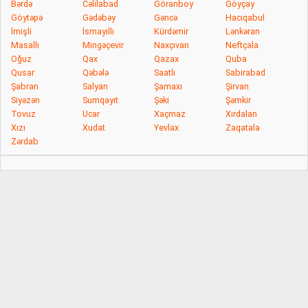
Bərdə
Cəlilabad
Göranboy
Göyçay
Göytəpə
Gədəbəy
Gəncə
Hacıqabul
İmişli
İsmayıllı
Kürdəmir
Lənkəran
Masallı
Mingəçevir
Naxçıvan
Neftçala
Oğuz
Qax
Qazax
Quba
Qusar
Qəbələ
Saatlı
Sabirabad
Şabran
Salyan
Şamaxı
Şirvan
Siyəzən
Sumqayıt
Şəki
Şəmkir
Tovuz
Ucar
Xaçmaz
Xırdalan
Xızı
Xudat
Yevlax
Zaqatala
Zərdab