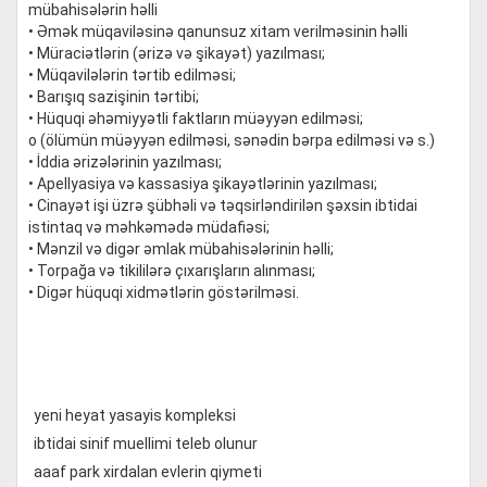
mübahisələrin həlli
• Əmək müqaviləsinə qanunsuz xitam verilməsinin həlli
• Müraciətlərin (ərizə və şikayət) yazılması;
• Müqavilələrin tərtib edilməsi;
• Barışıq sazişinin tərtibi;
• Hüquqi əhəmiyyətli faktların müəyyən edilməsi;
o (ölümün müəyyən edilməsi, sənədin bərpa edilməsi və s.)
• İddia ərizələrinin yazılması;
• Apellyasiya və kassasiya şikayətlərinin yazılması;
• Cinayət işi üzrə şübhəli və təqsirləndirilən şəxsin ibtidai
istintaq və məhkəmədə müdafiəsi;
• Mənzil və digər əmlak mübahisələrinin həlli;
• Torpağa və tikililərə çıxarışların alınması;
• Digər hüquqi xidmətlərin göstərilməsi.
yeni heyat yasayis kompleksi
ibtidai sinif muellimi teleb olunur
aaaf park xirdalan evlerin qiymeti