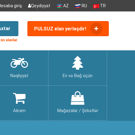
Hesaba giriş
Qeydiyyat
AZ
RU
TR
Axtar
PULSUZ elan yerləşdir!
ün elanlar
Nəqliyyat
Ev və Bağ üçün
Alıram
Mağazalar / Şirkətlər