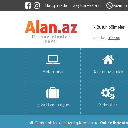
Haqqımızda
Saytda Reklam
Bizimlə 
Bütün bölmələr
Pulsuz elanlar
Məsələn:
iPhone
saytı
Elektronika
Daşınmaz əmlak
İş və Biznes üçün
Xidmətlər
Əsas səhifə
Hazırlıq kursları
Online İbtidai s