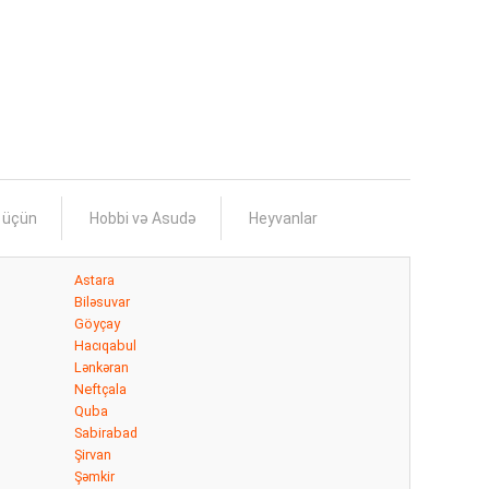
s üçün
Hobbi və Asudə
Heyvanlar
Astara
Biləsuvar
Göyçay
Hacıqabul
Lənkəran
Neftçala
Quba
Sabirabad
Şirvan
Şəmkir