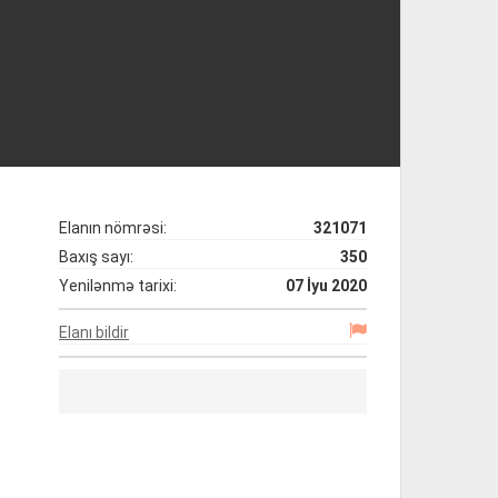
Elanın nömrəsi:
321071
Baxış sayı:
350
Yenilənmə tarixi:
07 İyu 2020
Elanı bildir