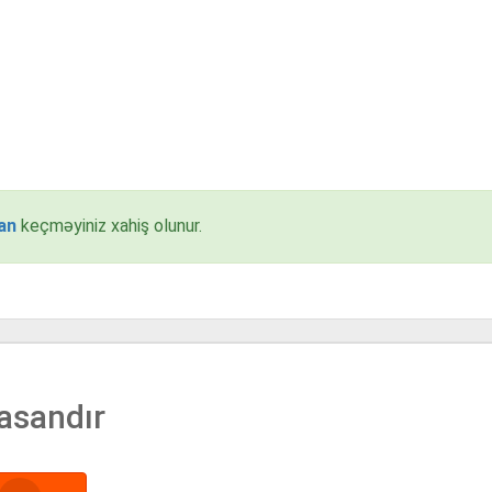
an
keçməyiniz xahiş olunur.
asandır