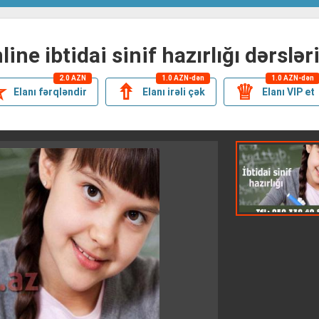
nline i̇btidai sinif hazırlığı dərsləri
2.0 AZN
1.0 AZN-dən
1.0 AZN-dən
✯
⇮
♕
Elanı fərqləndir
Elanı irəli çək
Elanı VIP et