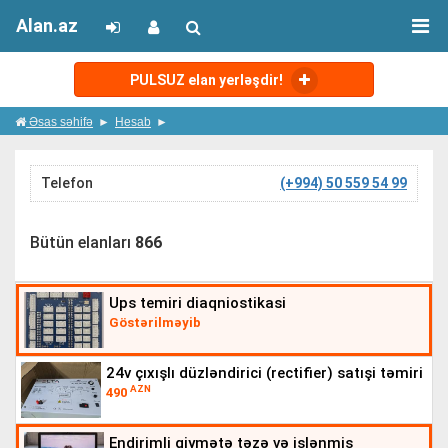
Alan.az
PULSUZ elan yerləşdir!
Əsas səhifə
Hesab
Telefon
(+994) 50 559 54 99
Bütün elanları
866
ups temiri diaqniostikasi
Göstərilməyib
24v çıxışlı düzləndirici (rectifier) satışi təmiri
AZN
490
endirimli qiymətə təzə və işlənmiş