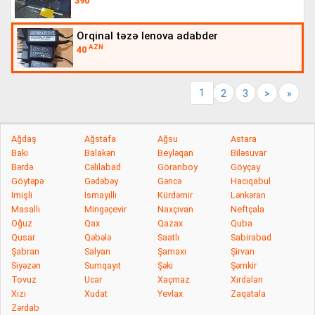
390
orqinal təzə lenova adabder
AZN
40
1
2
3
>
»
Ağdaş
Ağstafa
Ağsu
Astara
Bakı
Balakən
Beyləqan
Biləsuvar
Bərdə
Cəlilabad
Göranboy
Göyçay
Göytəpə
Gədəbəy
Gəncə
Hacıqabul
İmişli
İsmayıllı
Kürdəmir
Lənkəran
Masallı
Mingəçevir
Naxçıvan
Neftçala
Oğuz
Qax
Qazax
Quba
Qusar
Qəbələ
Saatlı
Sabirabad
Şabran
Salyan
Şamaxı
Şirvan
Siyəzən
Sumqayıt
Şəki
Şəmkir
Tovuz
Ucar
Xaçmaz
Xırdalan
Xızı
Xudat
Yevlax
Zaqatala
Zərdab