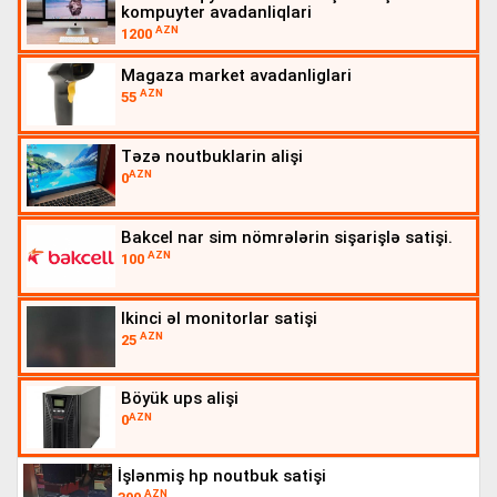
kompuyter avadanliqlari
AZN
1200
magaza market avadanliglari
AZN
55
təzə noutbuklarin alişi
AZN
0
bakcel nar sim nömrələrin sişarişlə satişi.
AZN
100
ikinci əl monitorlar satişi
AZN
25
böyük ups alişi
AZN
0
i̇şlənmiş hp noutbuk satişi
AZN