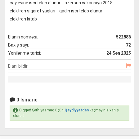
cay evine isci teleb olunur
azersun vakansiya 2018
elektron siqaret yaglari
qadin isci teleb olunur
elektron kitab
Elanın nömrəsi:
522886
Baxış sayı:
72
Yenilənmə tarixi:
24 Sen 2025
Elanı bildir
0 İsmarıc
Diqqət! Şərh yazmaq üçün
Qeydiyyatdan
keçməyiniz xahiş
olunur.