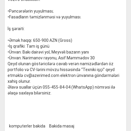
•Pəncərələrin yuyulması;
•Fasadların təmizlənməsi və yuyulması.
⠀⠀
İş şəraiti:
•Əmək haqqı: 650-900 AZN (Gross)
•İş qrafiki: Tam iş günü
•Ünvan: Bakı dairəvi yol, Meyvəli bazarın yanı
•Ünvan: Nərimanov rayonu, Asif Məmmədov 30
Qeyd olunan göstəricilərə cavab verən namizədlərdən öz
portfolio və CV-lərini mövzu hissəsində “Texniki işçi” qeyd
etməklə
cv@azerimed.com
elektron ünvanına göndərmələri
xahiş olunur.
Əlavə suallar üçün 055-455-84-04 (WhatsApp) nömrəsi ilə
əlaqə saxlaya bilərsiniz.
komputerler bakida
Bakida masaj