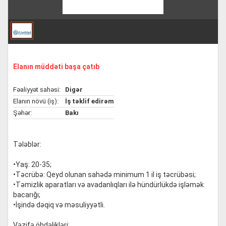
Elanın müddəti başa çatıb
Fəaliyyət sahəsi:
Digər
Elanın növü (iş):
İş təklif edirəm
Şəhər:
Bakı
⠀
Tələblər:
•Yaş: 20-35;
•Təcrübə: Qeyd olunan sahədə minimum 1 il iş təcrübəsi;
•Təmizlik aparatları və avadanlıqları ilə hündürlükdə işləmək
bacarığı;
•İşində dəqiq və məsuliyyətli.
Vəzifə öhdəlikləri: