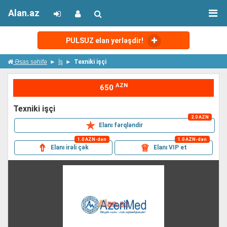
Alan.az
PULSUZ elan yerləşdir!
Əsas səhifə
İş
Texniki işçi
AZN
650
texniki işçi
2.0 AZN
✯
Elanı fərqləndir
1.0 AZN-dən
1.0 AZN-dən
⇮
♕
Elanı irəli çək
Elanı VIP et