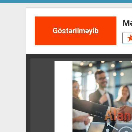
Göstərilməyib