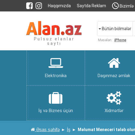
Haqqımızda
Saytda Reklam
Bizimlə 
Bütün bölmələr
Pulsuz elanlar
Məsələn:
iPhone
saytı
Elektronika
Daşınmaz əmlak
İş və Biznes üçün
Xidmətlər
Əsas səhifə
İş
Məlumat Meneceri tələb olu