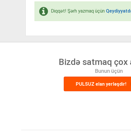
Diqqət! Şərh yazmaq üçün
Qeydiyyatd
Bizdə satmaq çox 
Bunun üçün
PULSUZ elan yerləşdir!