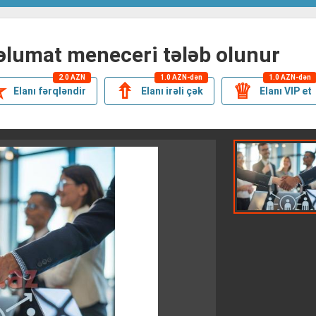
məlumat meneceri tələb olunur
2.0 AZN
1.0 AZN-dən
1.0 AZN-dən
✯
⇮
♕
Elanı fərqləndir
Elanı irəli çək
Elanı VIP et