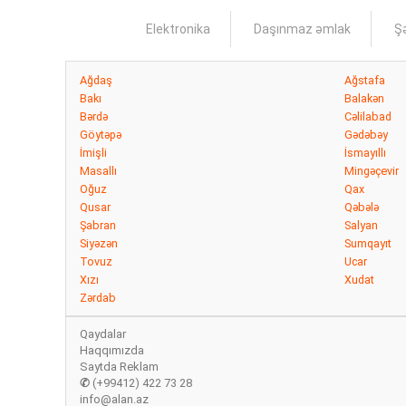
Elektronika
Daşınmaz əmlak
Şə
Ağdaş
Ağstafa
Bakı
Balakən
Bərdə
Cəlilabad
Göytəpə
Gədəbəy
İmişli
İsmayıllı
Masallı
Mingəçevir
Oğuz
Qax
Qusar
Qəbələ
Şabran
Salyan
Siyəzən
Sumqayıt
Tovuz
Ucar
Xızı
Xudat
Zərdab
Qaydalar
Haqqımızda
Saytda Reklam
✆
(+99412) 422 73 28
info@alan.az