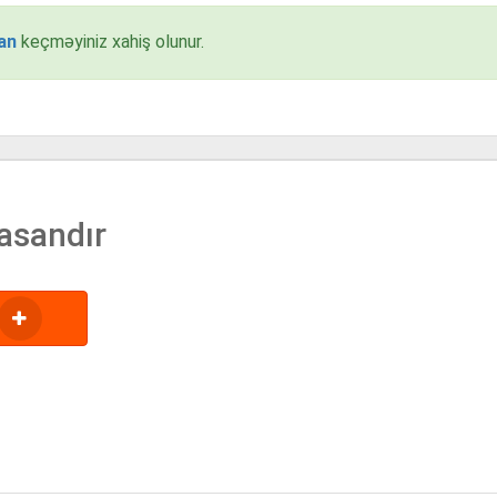
an
keçməyiniz xahiş olunur.
asandır