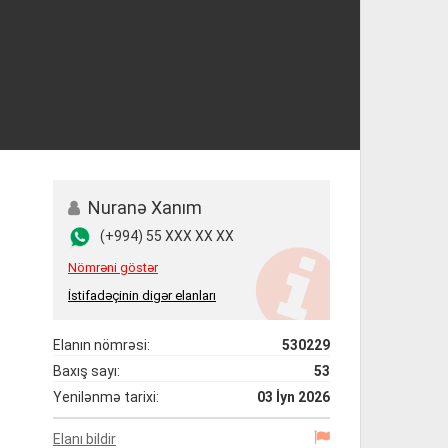
Nuranə Xanım
(+994) 55 XXX XX XX
Nömrəni göstər
İstifadəçinin digər elanları
Elanın nömrəsi:
530229
Baxış sayı:
53
Yenilənmə tarixi:
03 İyn 2026
Elanı bildir