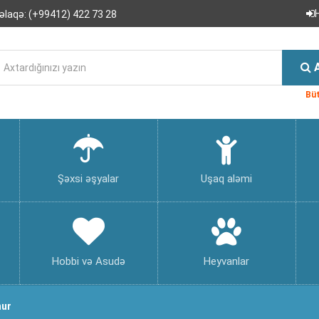
əlaqə:
(+99412) 422 73 28
Büt
Şəxsi əşyalar
Uşaq aləmi
Hobbi və Asudə
Heyvanlar
nur