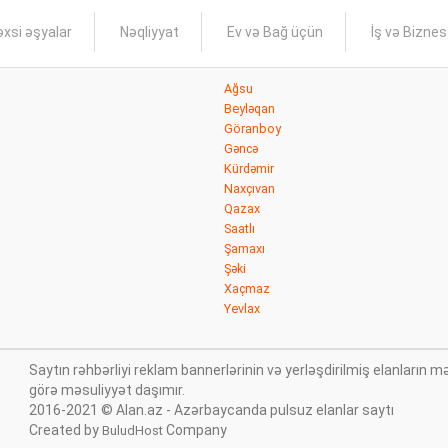
xsi əşyalar
Nəqliyyat
Ev və Bağ üçün
İş və Bizne
Ağsu
Beyləqan
Göranboy
Gəncə
Kürdəmir
Naxçıvan
Qazax
Saatlı
Şamaxı
Şəki
Xaçmaz
Yevlax
Saytın rəhbərliyi reklam bannerlərinin və yerləşdirilmiş elanları
görə məsuliyyət daşımır.
2016-2021 © Alan.az - Azərbaycanda pulsuz elanlar saytı
Created by
Company
BuludHost