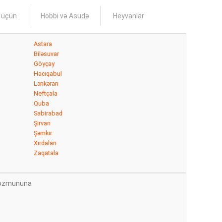
s üçün
Hobbi və Asudə
Heyvanlar
Astara
Biləsuvar
Göyçay
Hacıqabul
Lənkəran
Neftçala
Quba
Sabirabad
Şirvan
Şəmkir
Xırdalan
Zaqatala
n məzmununa