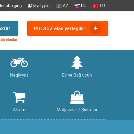
Hesaba giriş
Qeydiyyat
AZ
RU
TR
Axtar
PULSUZ elan yerləşdir!
ün elanlar
Nəqliyyat
Ev və Bağ üçün
Alıram
Mağazalar / Şirkətlər