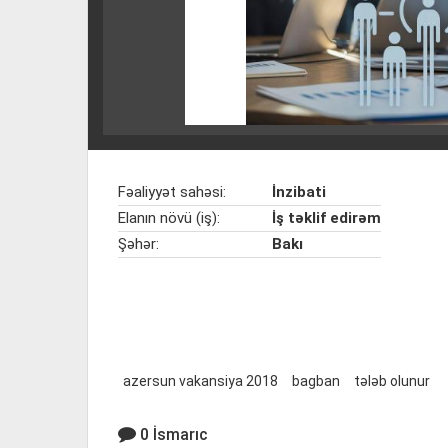
Fəaliyyət sahəsi:
İnzibati
Elanın növü (iş):
İş təklif edirəm
Şəhər:
Bakı
azersun vakansiya 2018
bagban
tələb olunur
0 İsmarıc