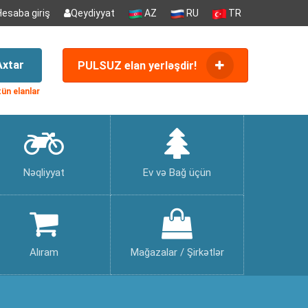
Hesaba giriş
Qeydiyyat
AZ
RU
TR
Axtar
PULSUZ elan yerləşdir!
ün elanlar
Nəqliyyat
Ev və Bağ üçün
Alıram
Mağazalar / Şirkətlər