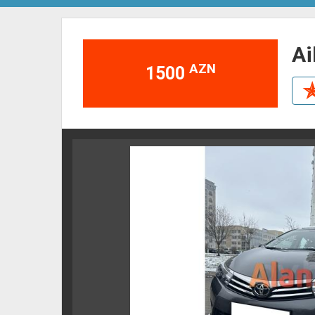
a
AZN
1500