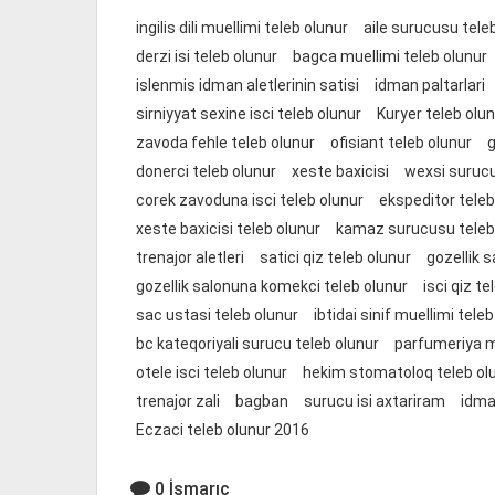
ingilis dili muellimi teleb olunur
aile surucusu tele
derzi isi teleb olunur
bagca muellimi teleb olunur
islenmis idman aletlerinin satisi
idman paltarlari
sirniyyat sexine isci teleb olunur
Kuryer teleb olu
zavoda fehle teleb olunur
ofisiant teleb olunur
g
donerci teleb olunur
xeste baxicisi
wexsi surucu
corek zavoduna isci teleb olunur
ekspeditor teleb
xeste baxicisi teleb olunur
kamaz surucusu teleb
trenajor aletleri
satici qiz teleb olunur
gozellik 
gozellik salonuna komekci teleb olunur
isci qiz te
sac ustasi teleb olunur
ibtidai sinif muellimi tele
bc kateqoriyali surucu teleb olunur
parfumeriya m
otele isci teleb olunur
hekim stomatoloq teleb ol
trenajor zali
bagban
surucu isi axtariram
idma
Eczaci teleb olunur 2016
0 İsmarıc