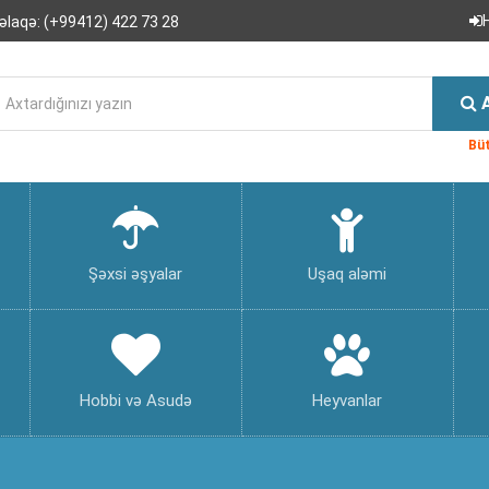
əlaqə:
(+99412) 422 73 28
Büt
Şəxsi əşyalar
Uşaq aləmi
Hobbi və Asudə
Heyvanlar