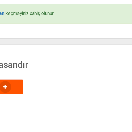
an
keçməyiniz xahiş olunur.
asandır