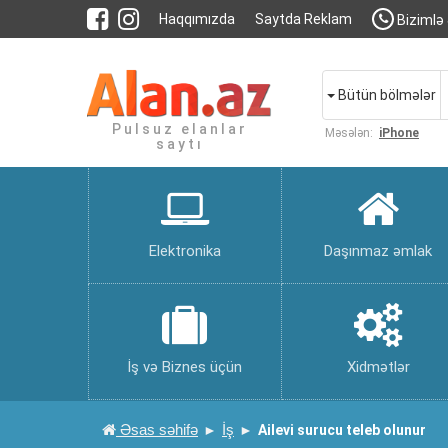
Haqqımızda
Saytda Reklam
Bizimlə 
Bütün bölmələr
Pulsuz elanlar
Məsələn:
iPhone
saytı
Elektronika
Daşınmaz əmlak
İş və Biznes üçün
Xidmətlər
Əsas səhifə
İş
Ailevi surucu teleb olunur