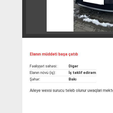
Elanın müddəti başa çatıb
Fəaliyyət sahəsi:
Digər
Elanın növü (iş):
İş təklif edirəm
Şəhər:
Bakı
Aileye wexsi surucu teleb olunur uwaqlari mekt