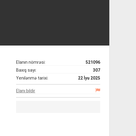
Elanın nömrəsi:
521096
Baxış sayı:
307
Yenilənmə tarixi:
22 İyu 2025
Elanı bildir