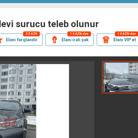
ilevi surucu teleb olunur
2.0 AZN
1.0 AZN-dən
1.0 AZN-dən
✯
⇮
♕
Elanı fərqləndir
Elanı irəli çək
Elanı VIP et