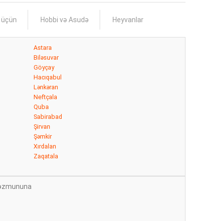
s üçün
Hobbi və Asudə
Heyvanlar
Astara
Biləsuvar
Göyçay
Hacıqabul
Lənkəran
Neftçala
Quba
Sabirabad
Şirvan
Şəmkir
Xırdalan
Zaqatala
n məzmununa