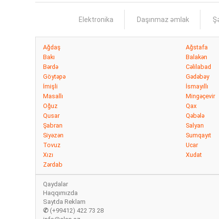
Elektronika
Daşınmaz əmlak
Şə
Ağdaş
Ağstafa
Bakı
Balakən
Bərdə
Cəlilabad
Göytəpə
Gədəbəy
İmişli
İsmayıllı
Masallı
Mingəçevir
Oğuz
Qax
Qusar
Qəbələ
Şabran
Salyan
Siyəzən
Sumqayıt
Tovuz
Ucar
Xızı
Xudat
Zərdab
Qaydalar
Haqqımızda
Saytda Reklam
✆
(+99412) 422 73 28