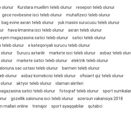
b olunur
Kurslara muellim teleb olunur
resepsn teleb olunur
gece novbesine isci teleb olunur
muhafizeci teleb olunur
bag evine axran teleb olunur
yuk masini surucusu teleb olunur
nur
hava limanina isci teleb olunur
axran teleb olunur
eyim magazasina satici teleb olunur
satici teleb olunur
 teleb olunur
e kateqoriyali surucu teleb olunur
 olunur
Surucu axtarilir
markete isci teleb olunur
asbaz teleb olun
 olunur
markete satici teleb olunur
elektrik teleb olunur
salonuna sac ustasi teleb olunur
barmen teleb olunur
leb olunur
asbaz komekcisi teleb olunur
ofisiant qiz teleb olunur
b olunur
aktyor teleb olunur
idaman aletleri
agazasina satici teleb olunur
fotoqraf teleb olunur
sport sumkala
unur
gozellik salonuna isci teleb olunur
azersun vakansiya 2018
n mallari online
trenajor
sport ayaqqabilar
qutabci