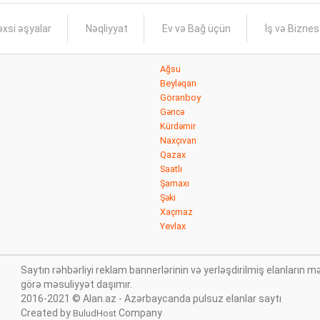
xsi əşyalar
Nəqliyyat
Ev və Bağ üçün
İş və Bizne
Ağsu
Beyləqan
Göranboy
Gəncə
Kürdəmir
Naxçıvan
Qazax
Saatlı
Şamaxı
Şəki
Xaçmaz
Yevlax
Saytın rəhbərliyi reklam bannerlərinin və yerləşdirilmiş elanları
görə məsuliyyət daşımır.
2016-2021 © Alan.az - Azərbaycanda pulsuz elanlar saytı
Created by
Company
BuludHost