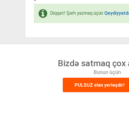
Diqqət! Şərh yazmaq üçün
Qeydiyyatd
Bizdə satmaq çox 
Bunun üçün
PULSUZ elan yerləşdir!