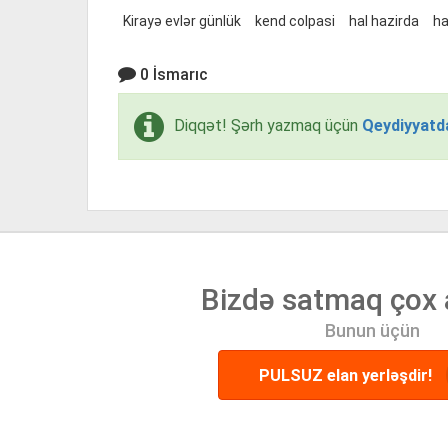
Kirayə evlər günlük
kend colpasi
hal hazirda
ha
0 İsmarıc
Diqqət! Şərh yazmaq üçün
Qeydiyyatd
Bizdə satmaq çox 
Bunun üçün
PULSUZ elan yerləşdir!