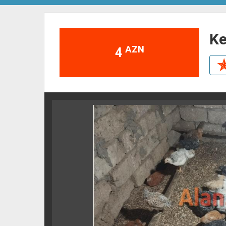
k
AZN
4