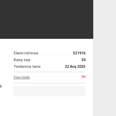
Elanın nömrəsi:
521916
Baxış sayı:
30
Yenilənmə tarixi:
22 Avq 2025
Elanı bildir
r.