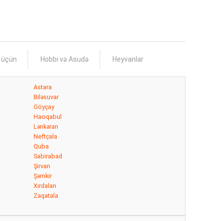
s üçün
Hobbi və Asudə
Heyvanlar
Astara
Biləsuvar
Göyçay
Hacıqabul
Lənkəran
Neftçala
Quba
Sabirabad
Şirvan
Şəmkir
Xırdalan
Zaqatala