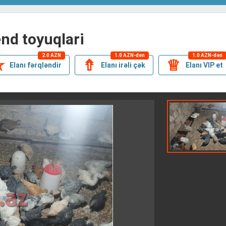
end toyuqlari
2.0 AZN
1.0 AZN-dən
1.0 AZN-dən
✯
⇮
♕
Elanı fərqləndir
Elanı irəli çək
Elanı VIP et