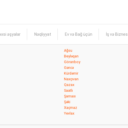
xsi əşyalar
Nəqliyyat
Ev və Bağ üçün
İş və Bizne
Ağsu
Beyləqan
Göranboy
Gəncə
Kürdəmir
Naxçıvan
Qazax
Saatlı
Şamaxı
Şəki
Xaçmaz
Yevlax