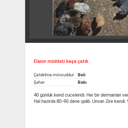
Elanın müddəti başa çatıb
Çatdırlma mövcuddur:
Bəli
Şəhər:
Bakı
40 günlük kend cuceleridi. Her bir dermanlari ver
Hal hazirda 80-90 dene qalib. Ünvan Zire kendi. Y