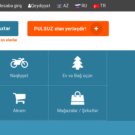
Hesaba giriş
Qeydiyyat
AZ
RU
TR
Axtar
PULSUZ elan yerləşdir!
ün elanlar
Nəqliyyat
Ev və Bağ üçün
Alıram
Mağazalar / Şirkətlər