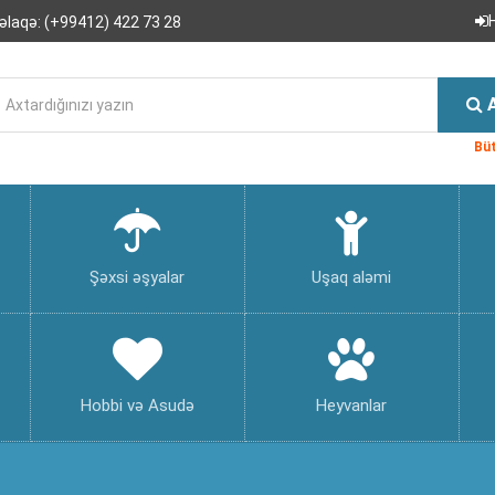
əlaqə:
(+99412) 422 73 28
Büt
Şəxsi əşyalar
Uşaq aləmi
Hobbi və Asudə
Heyvanlar