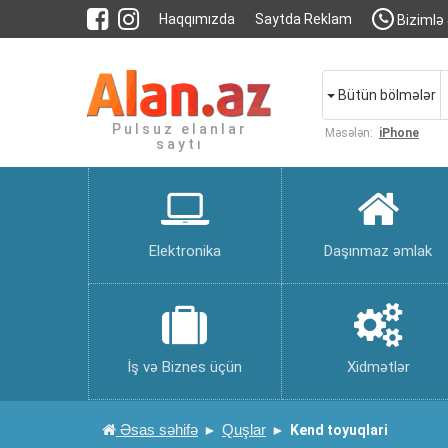
Haqqımızda
Saytda Reklam
Bizimlə 
Bütün bölmələr
Pulsuz elanlar
Məsələn:
iPhone
saytı
Elektronika
Daşınmaz əmlak
İş və Biznes üçün
Xidmətlər
Əsas səhifə
Quşlar
Kend toyuqlari