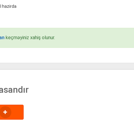
l hazirda
an
keçməyiniz xahiş olunur.
asandır