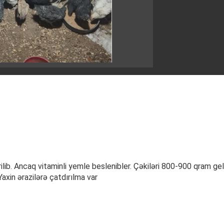
ilib. Ancaq vitaminli yemle beslenibler. Çəkiləri 800-900 qram geli
axin ərazilərə çatdırılma var