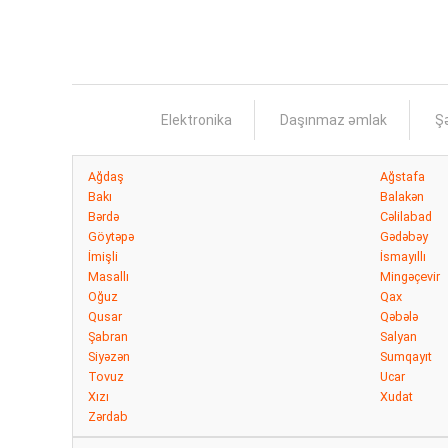
Elektronika
Daşınmaz əmlak
Şə
Ağdaş
Ağstafa
Bakı
Balakən
Bərdə
Cəlilabad
Göytəpə
Gədəbəy
İmişli
İsmayıllı
Masallı
Mingəçevir
Oğuz
Qax
Qusar
Qəbələ
Şabran
Salyan
Siyəzən
Sumqayıt
Tovuz
Ucar
Xızı
Xudat
Zərdab