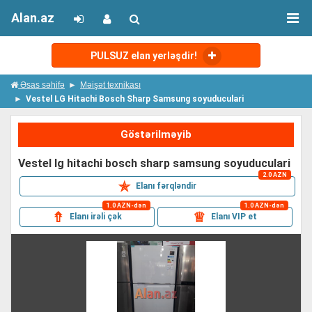
Alan.az
PULSUZ elan yerləşdir!
Əsas səhifə
Məişət texnikası
Vestel LG Hitachi Bosch Sharp Samsung soyuduculari
Göstərilməyib
vestel lg hitachi bosch sharp samsung soyuduculari
2.0 AZN
✯
Elanı fərqləndir
1.0 AZN-dən
1.0 AZN-dən
⇮
♕
Elanı irəli çək
Elanı VIP et