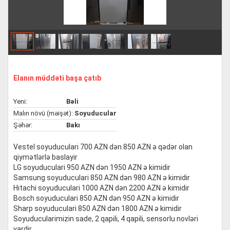
Elanın müddəti başa çatıb
Yeni:
Bəli
Malın növü (məişət):
Soyuducular
Şəhər:
Bakı
Vestel soyuduculari 700 AZN dən 850 AZN ə qədər olan
qiymətlərlə baslayir
LG soyuduculari 950 AZN dən 1950 AZN ə kimidir
Samsung soyuduculari 850 AZN dən 980 AZN ə kimidir
Hitachi soyuduculari 1000 AZN dən 2200 AZN ə kimidir
Bosch soyuduculari 850 AZN dən 950 AZN ə kimidir
Sharp soyuduculari 850 AZN dən 1800 AZN ə kimidir
Soyuducularimizin sade, 2 qapili, 4 qapili, sensorlu novləri
vardir