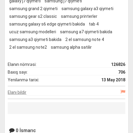
galaxy j7 qiymeti
samsung j7 qiymeti
samsung grand 2 qiymeti
samsung galaxy a3 qiymeti
samsung gear s2 classic
samsung printerler
samsung galaxy s6 edge qiymeti bakida
tab 4
ucuz samsung modelleri
samsung a7 qiymeti bakida
samsung a3 qiymeti bakida
2 el samsung note 4
2 el samsung note2
samsung alpha satilir
Elanın nömrəsi:
126826
Baxış sayı:
706
Yenilənmə tarixi:
13 May 2018
Elanı bildir
0 İsmarıc