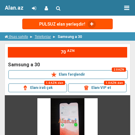
Alan.az
PULSUZ elan yerləşdir!
Əsas səhifə
Telefonlar
Samsung a 30
AZN
70
samsung a 30
2.0 AZN
✯
Elanı fərqləndir
1.0 AZN-dən
1.0 AZN-dən
⇮
♕
Elanı irəli çək
Elanı VIP et