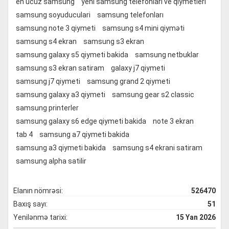
en ucuz samsung
yeni samsung telefonlari ve qiymetleri
samsung soyuduculari
samsung telefonları
samsung note 3 qiymeti
samsung s4 mini qiyməti
samsung s4 ekran
samsung s3 ekran
samsung galaxy s5 qiymeti bakida
samsung netbuklar
samsung s3 ekran satiram
galaxy j7 qiymeti
samsung j7 qiymeti
samsung grand 2 qiymeti
samsung galaxy a3 qiymeti
samsung gear s2 classic
samsung printerler
samsung galaxy s6 edge qiymeti bakida
note 3 ekran
tab 4
samsung a7 qiymeti bakida
samsung a3 qiymeti bakida
samsung s4 ekrani satiram
samsung alpha satilir
Elanın nömrəsi:
526470
Baxış sayı:
51
Yenilənmə tarixi:
15 Yan 2026