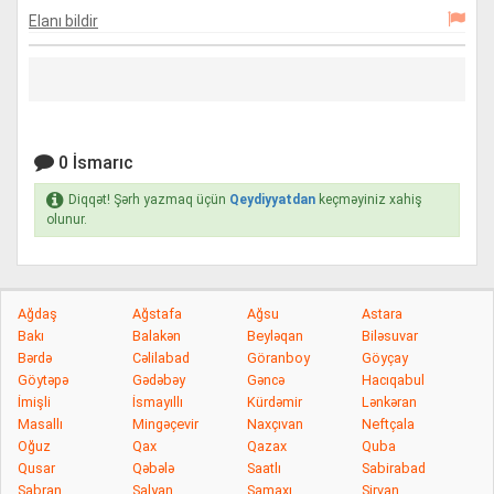
Elanı bildir
0 İsmarıc
Diqqət! Şərh yazmaq üçün
Qeydiyyatdan
keçməyiniz xahiş
olunur.
Ağdaş
Ağstafa
Ağsu
Astara
Bakı
Balakən
Beyləqan
Biləsuvar
Bərdə
Cəlilabad
Göranboy
Göyçay
Göytəpə
Gədəbəy
Gəncə
Hacıqabul
İmişli
İsmayıllı
Kürdəmir
Lənkəran
Masallı
Mingəçevir
Naxçıvan
Neftçala
Oğuz
Qax
Qazax
Quba
Qusar
Qəbələ
Saatlı
Sabirabad
Şabran
Salyan
Şamaxı
Şirvan