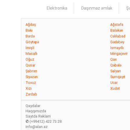
Elektronika
Daşınmaz əmlak
Şə
Ağdaş
Ağstafa
Bakı
Balakən
Bərdə
Cəlilabad
Göytəpə
Gədəbəy
İmişli
İsmayıllı
Masallı
Mingəçevir
Oğuz
Qax
Qusar
Qəbələ
Şabran
Salyan
Siyəzən
Sumqayıt
Tovuz
Ucar
Xızı
Xudat
Zərdab
Qaydalar
Haqqımızda
Saytda Reklam
✆
(+99412) 422 73 28
info@alan.az