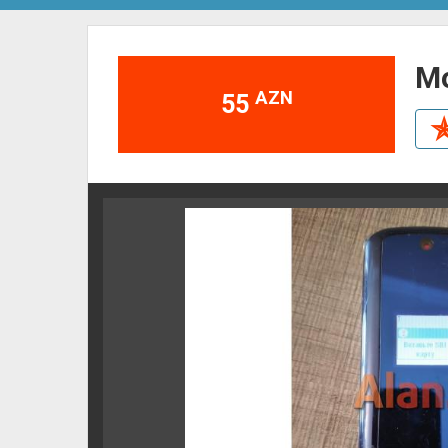
AZN
55