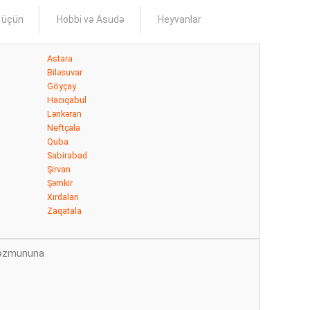
s üçün
Hobbi və Asudə
Heyvanlar
Astara
Biləsuvar
Göyçay
Hacıqabul
Lənkəran
Neftçala
Quba
Sabirabad
Şirvan
Şəmkir
Xırdalan
Zaqatala
n məzmununa