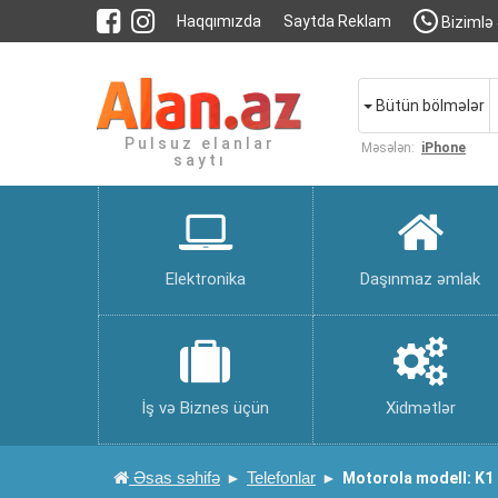
Haqqımızda
Saytda Reklam
Bizimlə 
Bütün bölmələr
Pulsuz elanlar
Məsələn:
iPhone
saytı
Elektronika
Daşınmaz əmlak
İş və Biznes üçün
Xidmətlər
Əsas səhifə
Telefonlar
Motorola modell: K1 ə