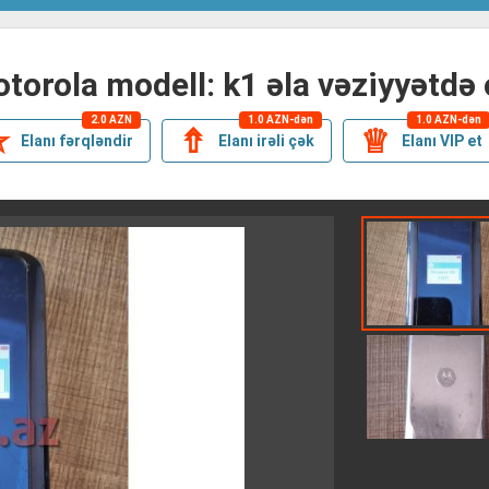
motorola modell: k1 əla vəziyyətdə 
2.0 AZN
1.0 AZN-dən
1.0 AZN-dən
✯
⇮
♕
Elanı fərqləndir
Elanı irəli çək
Elanı VIP et