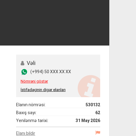
Vəli
(+994) 50 XXX XX XX
Nömrəni göstər
İstifadəçinin digər elanları
Elanın nömrəsi:
530132
Baxış sayı:
62
Yenilənmə tarixi:
31 May 2026
Elanı bildir