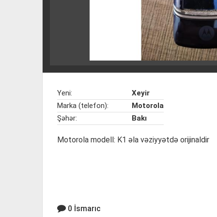
Yeni:
Xeyir
Marka (telefon):
Motorola
Şəhər:
Bakı
Motorola modell: K1 əla vəziyyətdə orijinaldir
0 İsmarıc