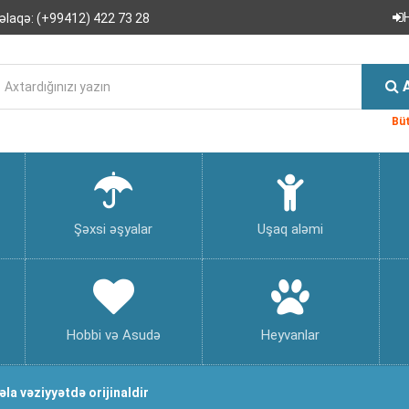
əlaqə:
(+99412) 422 73 28
Büt
Şəxsi əşyalar
Uşaq aləmi
Hobbi və Asudə
Heyvanlar
la vəziyyətdə orijinaldir