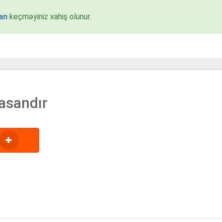
an
keçməyiniz xahiş olunur.
asandır