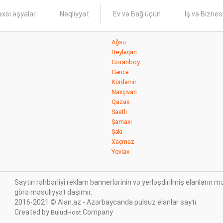
xsi əşyalar
Nəqliyyat
Ev və Bağ üçün
İş və Bizne
Ağsu
Beyləqan
Göranboy
Gəncə
Kürdəmir
Naxçıvan
Qazax
Saatlı
Şamaxı
Şəki
Xaçmaz
Yevlax
Saytın rəhbərliyi reklam bannerlərinin və yerləşdirilmiş elanları
görə məsuliyyət daşımır.
2016-2021 © Alan.az - Azərbaycanda pulsuz elanlar saytı
Created by
Company
BuludHost