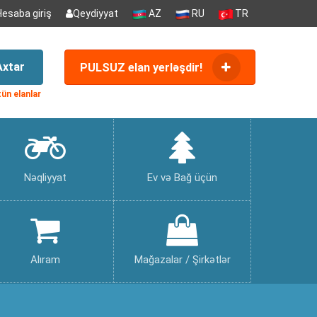
Hesaba giriş
Qeydiyyat
AZ
RU
TR
Axtar
PULSUZ elan yerləşdir!
ün elanlar
Nəqliyyat
Ev və Bağ üçün
Alıram
Mağazalar / Şirkətlər