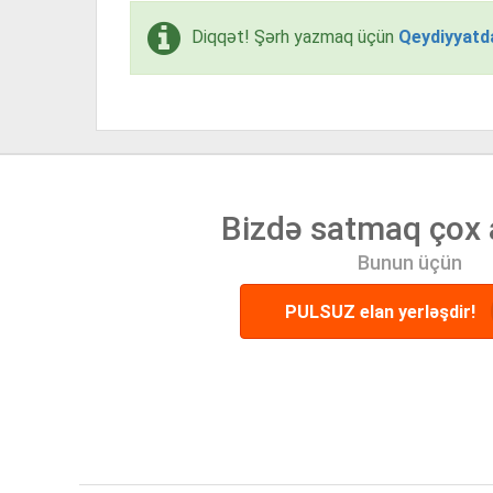
Diqqət! Şərh yazmaq üçün
Qeydiyyatd
Bizdə satmaq çox 
Bunun üçün
PULSUZ elan yerləşdir!