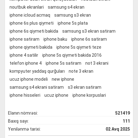
noutbuk ekranlari
samsung s4 ekran
iphone icloud acmaq
samsung s3 ekran
iphone 6s plus qiymeti
iphone 5s plata
iphone 6s qiymeti bakida
samsung s3 ekran satiram
iphone satiram
iphone baku
iphone 6s satiram
iphone qiymeti bakida
iphone 5s qiymeti teze
iphone 4 satilir
iphone 5s qiymeti bakida 2016
telefon iphone 4
iphone 5s satiram
not 3 ekrani
kompyuter yaddaş qurğuları
note 3 ekran
ucuz iphone modeli
new iphone
samsung s4 ekrani satiram
s3 ekran satiram
iphone hisseleri
ucuz iphone
iphone korpuslari
Elanın nömrəsi:
521419
Baxış sayı:
111
Yenilənmə tarixi:
02 Avq 2025