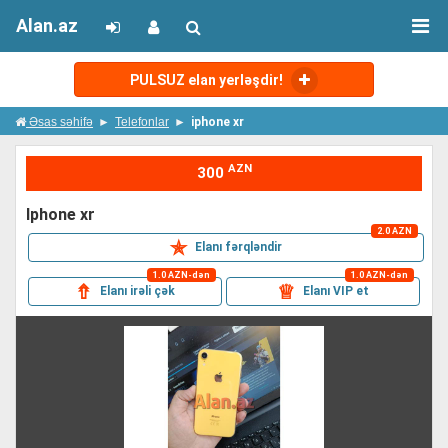
Alan.az
PULSUZ elan yerləşdir!
Əsas səhifə
Telefonlar
iphone xr
AZN
300
iphone xr
2.0 AZN
✯
Elanı fərqləndir
1.0 AZN-dən
1.0 AZN-dən
⇮
♕
Elanı irəli çək
Elanı VIP et