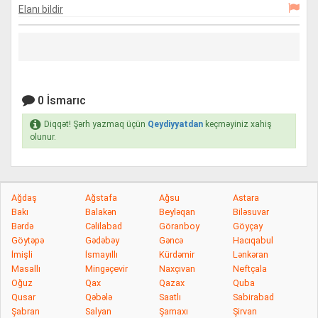
Elanı bildir
0 İsmarıc
Diqqət! Şərh yazmaq üçün
Qeydiyyatdan
keçməyiniz xahiş
olunur.
Ağdaş
Ağstafa
Ağsu
Astara
Bakı
Balakən
Beyləqan
Biləsuvar
Bərdə
Cəlilabad
Göranboy
Göyçay
Göytəpə
Gədəbəy
Gəncə
Hacıqabul
İmişli
İsmayıllı
Kürdəmir
Lənkəran
Masallı
Mingəçevir
Naxçıvan
Neftçala
Oğuz
Qax
Qazax
Quba
Qusar
Qəbələ
Saatlı
Sabirabad
Şabran
Salyan
Şamaxı
Şirvan