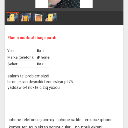
Elanın müddəti başa çatıb
Yeni:
Bəli
Marka (telefon):
iPhone
Şəhər:
Bakı
salam tel problemsizdi
birce ekran deyisilib fece iwliyir pil75
yaddaw 64 nokte ciziq yoxdu
iphone telefonu işlənmiş
iphone satilir
en ucuz iphone
komputer ucun ekran qoruyuculari
noutbuk ekrani