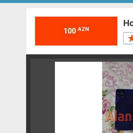
AZN
100