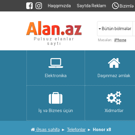
Haqqımızda
Saytda Reklam
Bizimlə 
Bütün bölmələr
Pulsuz elanlar
Məsələn:
iPhone
saytı
Elektronika
Daşınmaz əmlak
İş və Biznes üçün
Xidmətlər
Əsas səhifə
Telefonlar
Honor x8