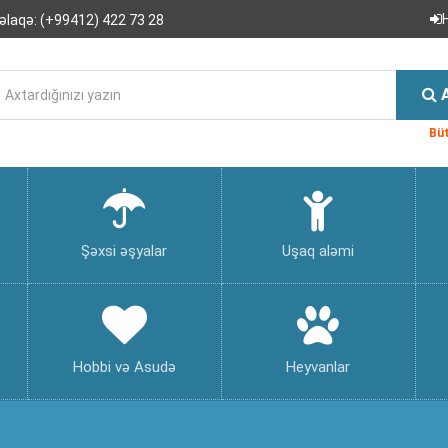
əlaqə:
(+99412) 422 73 28
Büt
Şəxsi əşyalar
Uşaq aləmi
Hobbi və Asudə
Heyvanlar