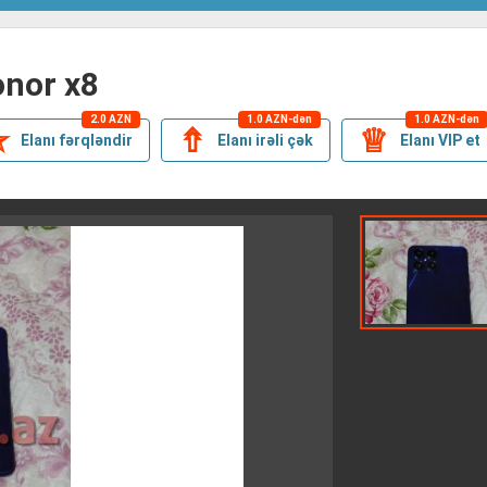
honor x8
2.0 AZN
1.0 AZN-dən
1.0 AZN-dən
✯
⇮
♕
Elanı fərqləndir
Elanı irəli çək
Elanı VIP et