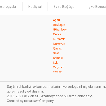
xsi əşyalar
Nəqliyyat
Ev və Bağ üçün
İş və Bizne
Ağsu
Beyləqan
Göranboy
Gəncə
Kürdəmir
Naxçıvan
Qazax
Saatlı
Şamaxı
Şəki
Xaçmaz
Yevlax
Saytın rəhbərliyi reklam bannerlərinin və yerləşdirilmiş elanları
görə məsuliyyət daşımır.
2016-2021 © Alan.az - Azərbaycanda pulsuz elanlar saytı
Created by
Company
BuludHost