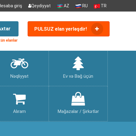
Hesaba giriş
Qeydiyyat
AZ
RU
TR
Axtar
PULSUZ elan yerləşdir!
ün elanlar
Nəqliyyat
Ev və Bağ üçün
Alıram
Mağazalar / Şirkətlər