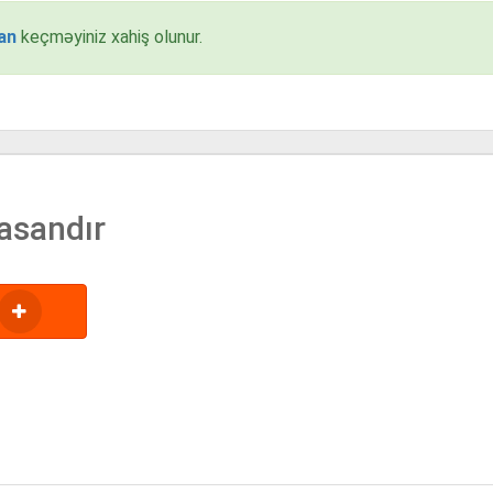
an
keçməyiniz xahiş olunur.
asandır