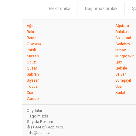
Elektronika
Daşınmaz əmlak
Şə
Ağdaş
Ağstafa
Bakı
Balakən
Bərdə
Cəlilabad
Göytəpə
Gədəbəy
İmişli
İsmayıllı
Masallı
Mingəçevir
Oğuz
Qax
Qusar
Qəbələ
Şabran
Salyan
Siyəzən
Sumqayıt
Tovuz
Ucar
Xızı
Xudat
Zərdab
Qaydalar
Haqqımızda
Saytda Reklam
✆
(+99412) 422 73 28
info@alan.az