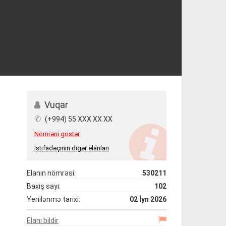
Vuqar
✆
(+994) 55 XXX XX XX
Nömrəni göstər
İstifadəçinin digər elanları
Elanın nömrəsi:
530211
Baxış sayı:
102
Yenilənmə tarixi:
02 İyn 2026
Elanı bildir