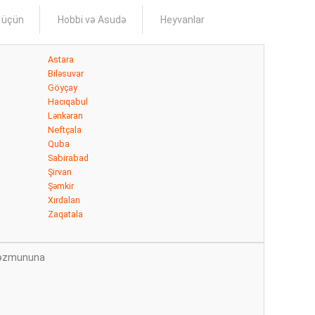
s üçün
Hobbi və Asudə
Heyvanlar
Astara
Biləsuvar
Göyçay
Hacıqabul
Lənkəran
Neftçala
Quba
Sabirabad
Şirvan
Şəmkir
Xırdalan
Zaqatala
n məzmununa