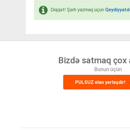
Diqqət! Şərh yazmaq üçün
Qeydiyyatd
Bizdə satmaq çox 
Bunun üçün
PULSUZ elan yerləşdir!