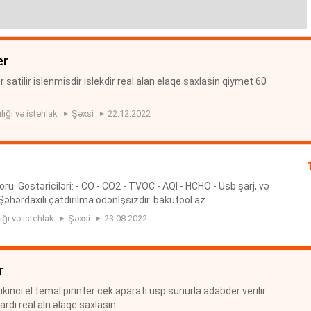
er
 satilir islenmisdir islekdir real alan elaqe saxlasin qiymet 60
lığı və istehlak
Şəxsi
22.12.2022
u. Göstəriciləri: - CO - CO2 - TVOC - AQI - HCHO - Usb şarj, və
Şəhərdaxili çatdırılma odənlşsizdir. bakutool.az
ığı və istehlak
Şəxsi
23.08.2022
r
inci el temal pirinter cek aparati usp sunurla adabder verilir
rdi real aln əlaqe saxlasin