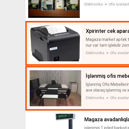
Elektronika
Ofis avadanl
xpirinter cek apar
Magaza market aptek tuk
nur var tam işlekdir ze
Elektronika
Ofis avadan
i̇şlənmiş ofis mebe
İşlənmiş Ofis Mebellerin 
ave olaraq işlənmiş ve
tbuklarinda alisi yükse
Elektronika
Ofis avadan
magaza avadanliqla
islenmis 1 eded barkod 