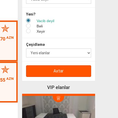
Yeni?
Vacib deyil
Bəli
Xeyir
AZN
170
Çeşidləmə
Axtar
AZN
55
VIP elanlar