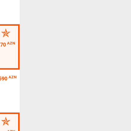
AZN
70
AZN
590