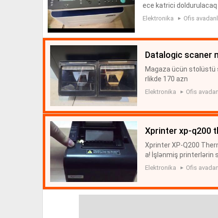
ece katrici doldurulacaq
Elektronika
Ofis avadanl
datalogic scaner
Magaza ücün stolüstü s
rlikde 170 azn
Elektronika
Ofis avadan
xprinter xp-q200 
Xprinter XP-Q200 Therm
a! İşlənmiş printerlərin s
mal pirinter satişi
Elektronika
Ofis avadan