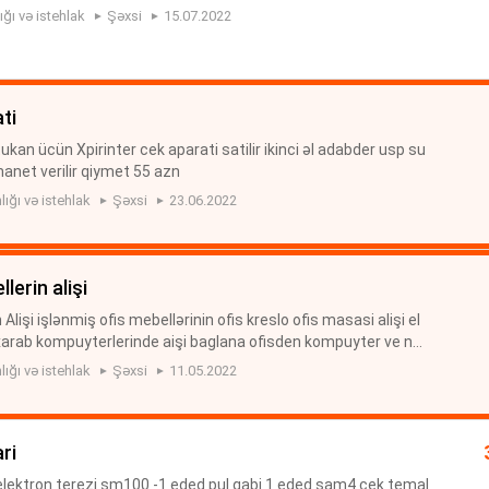
ığı və istehlak
Şəxsi
15.07.2022
ati
an ücün Xpirinter cek aparati satilir ikinci əl adabder usp su
manet verilir qiymet 55 azn
lığı və istehlak
Şəxsi
23.06.2022
llerin alişi
Alişi işlənmiş ofis mebellərinin ofis kreslo ofis masasi alişi el
 xarab kompuyterlerinde aişi baglana ofisden kompuyter ve no
k qiymete qiymet razilasmaq olar tek tük mebeller alinm...
lığı və istehlak
Şəxsi
11.05.2022
ri
elektron terezi sm100 -1 eded pul qabi 1 eded sam4 cek temal