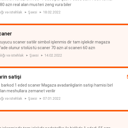
80 azn real alan musteri zeng vura biler
ığı və istehlak
Şəxsi
18.02.2022
caner
xuyucu scaner satilir simbol işlenmis dir tam işlekdir magaza
fade olunur stolüstü scaner 70 azn əl scaneri 60 azn
lığı və istehlak
Şəxsi
14.02.2022
rin satişi
e barkod 1 eded scaner Magaza avadanliglarin satişi hamisi birl
ilan meshullara zemanet verilir
ığı və istehlak
Şəxsi
07.01.2022