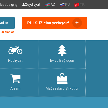
Hesaba giriş
Qeydiyyat
AZ
RU
TR
Axtar
PULSUZ elan yerləşdir!
ün elanlar
Nəqliyyat
Ev və Bağ üçün
Alıram
Mağazalar / Şirkətlər