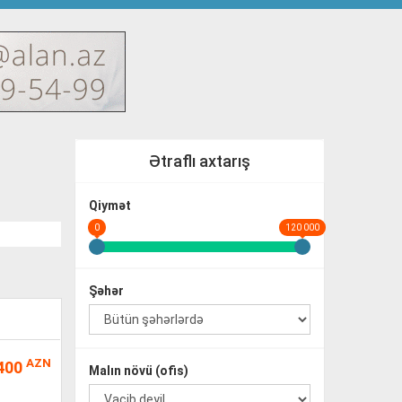
Ətraflı axtarış
Qiymət
0
120 000
Şəhər
AZN
400
Malın növü (ofis)