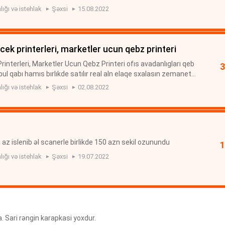
lığı və istehlak
Şəxsi
15.08.2022
cek printerleri, marketler ucun qebz printeri
interleri, Marketler Ucun Qebz Printeri ofıs avadanlıgları qeb
ul qabı hamıs bırlıkde satılır real aln elaqe sxalasın zemanet
vadanlıgları
lığı və istehlak
Şəxsi
02.08.2022
 az islenib əl scanerle birlikde 150 azn sekil ozunundu
lığı və istehlak
Şəxsi
19.07.2022
 Sari rəngin karapkasi yoxdur.