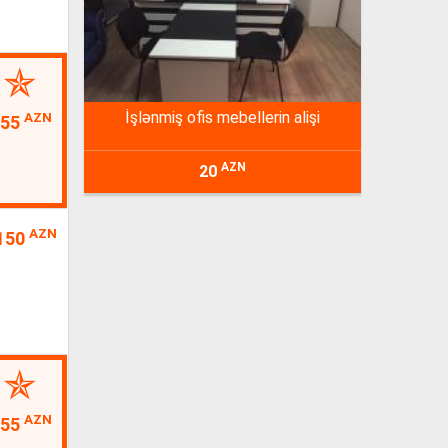
i̇şlənmiş ofis mebellerin alişi
AZN
55
AZN
20
AZN
150
AZN
55