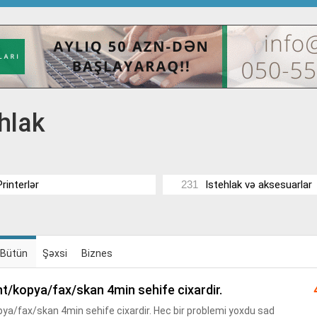
ehlak
Printerlər
231
Istehlak və aksesuarlar
Bütün
Şəxsi
Biznes
int/kopya/fax/skan 4min sehife cixardir.
pya/fax/skan 4min sehife cixardir. Hec bir problemi yoxdu sad