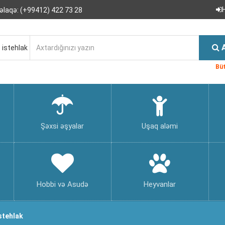
əlaqə:
(+99412) 422 73 28
 istehlak
Büt
Şəxsi əşyalar
Uşaq aləmi
Hobbi və Asudə
Heyvanlar
istehlak