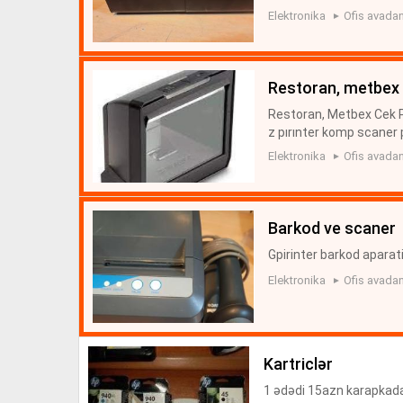
Elektronika
Ofis avadan
restoran, metbex 
Restoran, Metbex Cek Pr
z pırınter komp scaner p
verılır Market magaza a
Elektronika
Ofis avadan
barkod ve scaner
Gpirinter barkod aparati
Elektronika
Ofis avadan
kartriclər
1 ədədi 15azn karapkada.