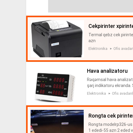
cekpirinter xpirint
Termal qebz cek pirinter
azn
Elektronika
Ofis avadan
hava analizatoru
Rəqəmsal hava analizator
şarj indikatoru ekranda. 
Elektronika
Ofis avadanl
rongta cek pirinte
Rongta modelrp326-us ik
1 ededi-55 azn 2 eded va