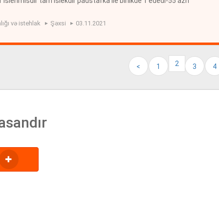
ir islenmisdir tam islekdir padstafka ile birlikde 1 ededi-55 azn
lığı və istehlak
Şəxsi
03.11.2021
2
<
1
3
4
asandır