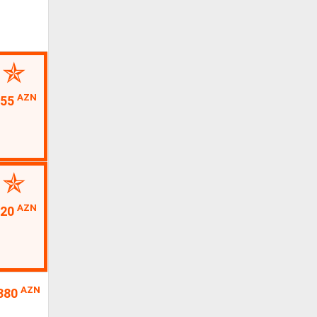
AZN
55
AZN
20
AZN
380