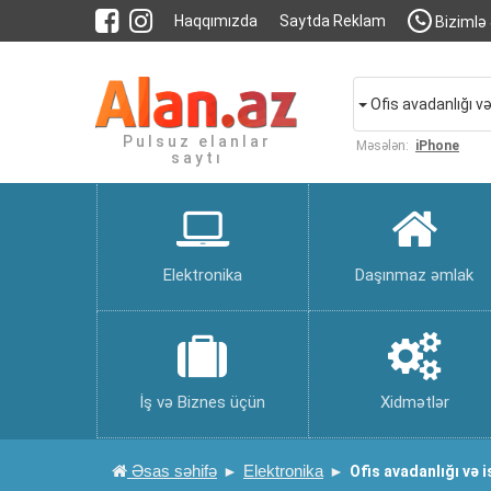
Haqqımızda
Saytda Reklam
Bizimlə 
Ofis avadanlığı və
Pulsuz elanlar
Məsələn:
iPhone
saytı
Elektronika
Daşınmaz əmlak
İş və Biznes üçün
Xidmətlər
Əsas səhifə
Elektronika
Ofis avadanlığı və 