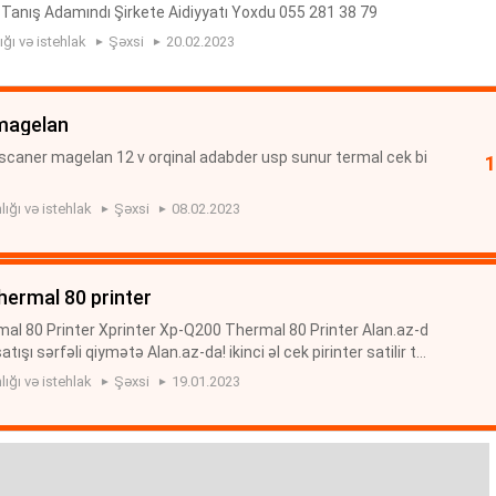
 Tanış Adamındı Şirkete Aidiyyatı Yoxdu 055 281 38 79
ığı və istehlak
Şəxsi
20.02.2023
 magelan
caner magelan 12 v orqinal adabder usp sunur termal cek bi
lığı və istehlak
Şəxsi
08.02.2023
thermal 80 printer
al 80 Printer Xprinter Xp-Q200 Thermal 80 Printer Alan.az-d
atışı sərfəli qiymətə Alan.az-da! ikinci əl cek pirinter satilir ter
lığı və istehlak
Şəxsi
19.01.2023