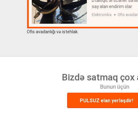
Dtaloqic əl scaner satil
say alan endirim olar
Elektronika
Ofis avadan
Ofis avadanlığı və istehlak
Bizdə satmaq çox 
Bunun üçün
PULSUZ elan yerləşdir!