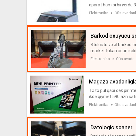
aparat hamisi biryerde 3
Elektronika
Ofis avadanl
barkod oxuyucu s
Stolüstü və əl barkod o
market tukan ücün isdi
Elektronika
Ofis avadan
magaza avadanligla
Təzə pul qabi cek pirint
ikde qiymet 590 azn sat
Elektronika
Ofis avadanl
datoloqic scaner