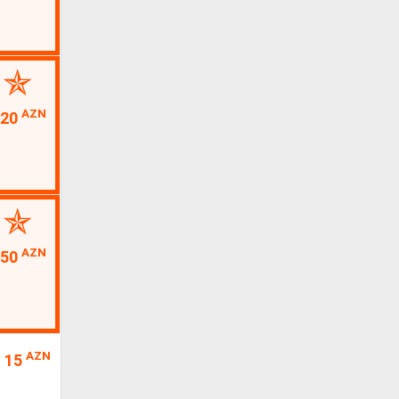
AZN
320
AZN
150
AZN
15