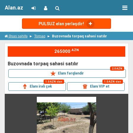
Alan.az
PULSUZ elan yerləşdir!
Əsas səhifə
Torpaq
Buzovnada torpaq sahəsi satılır
AZN
265000
buzovnada torpaq sahəsi satılır
2.0 AZN
✯
Elanı fərqləndir
1.0 AZN-dən
1.0 AZN-dən
⇮
♕
Elanı irəli çək
Elanı VIP et