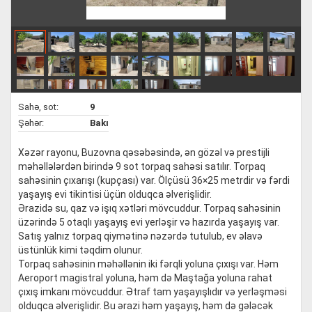
Sahə, sot:
9
Şəhər:
Bakı
Xəzər rayonu, Buzovna qəsəbəsində, ən gözəl və prestijli
məhəllələrdən birində 9 sot torpaq sahəsi satılır. Torpaq
sahəsinin çıxarışı (kupçası) var. Ölçüsü 36×25 metrdir və fərdi
yaşayış evi tikintisi üçün olduqca əlverişlidir.
Ərazidə su, qaz və işıq xətləri mövcuddur. Torpaq sahəsinin
üzərində 5 otaqlı yaşayış evi yerləşir və hazırda yaşayış var.
Satış yalnız torpaq qiymətinə nəzərdə tutulub, ev əlavə
üstünlük kimi təqdim olunur.
Torpaq sahəsinin məhəllənin iki fərqli yoluna çıxışı var. Həm
Aeroport magistral yoluna, həm də Maştağa yoluna rahat
çıxış imkanı mövcuddur. Ətraf tam yaşayışlıdır və yerləşməsi
olduqca əlverişlidir. Bu ərazi həm yaşayış, həm də gələcək