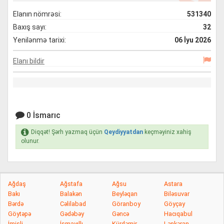
Elanın nömrəsi:
531340
Baxış sayı:
32
Yenilənmə tarixi:
06 İyu 2026
Elanı bildir
0 İsmarıc
Diqqət! Şərh yazmaq üçün
Qeydiyyatdan
keçməyiniz xahiş
olunur.
Ağdaş
Ağstafa
Ağsu
Astara
Bakı
Balakən
Beyləqan
Biləsuvar
Bərdə
Cəlilabad
Göranboy
Göyçay
Göytəpə
Gədəbəy
Gəncə
Hacıqabul
İmişli
İsmayıllı
Kürdəmir
Lənkəran