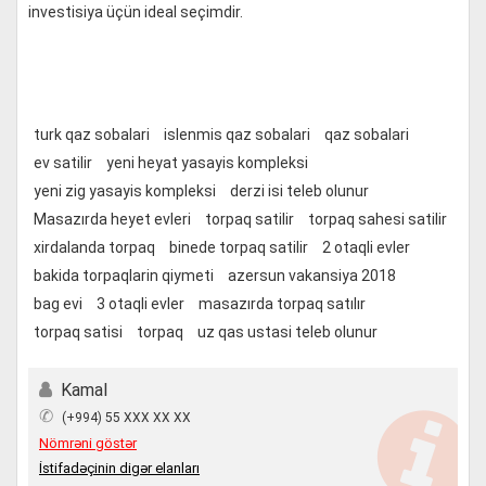
investisiya üçün ideal seçimdir.
turk qaz sobalari
islenmis qaz sobalari
qaz sobalari
ev satilir
yeni heyat yasayis kompleksi
yeni zig yasayis kompleksi
derzi isi teleb olunur
Masazırda heyet evleri
torpaq satilir
torpaq sahesi satilir
xirdalanda torpaq
binede torpaq satilir
2 otaqli evler
bakida torpaqlarin qiymeti
azersun vakansiya 2018
bag evi
3 otaqli evler
masazırda torpaq satılır
torpaq satisi
torpaq
uz qas ustasi teleb olunur
Kamal
✆
(+994) 55 XXX XX XX
Nömrəni göstər
İstifadəçinin digər elanları