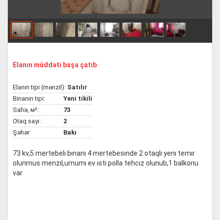
Elanın müddəti başa çatıb
Elanın tipi (mənzil):
Satılır
Binanın tipi:
Yeni tikili
Sahə, м²:
73
Otaq sayı:
2
Şəhər:
Bakı
73 kv,5 mertebelı bınanı 4 mertebesınde 2 otaqlı yenı temır
olunmus menzıl,umumı ev ıstı polla tehcız olunub,1 balkonu
var