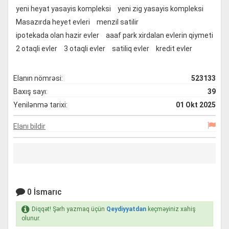
yeni heyat yasayis kompleksi
yeni zig yasayis kompleksi
Masazırda heyet evleri
menzil satilir
ipotekada olan hazir evler
aaaf park xirdalan evlerin qiymeti
2 otaqli evler
3 otaqli evler
satiliq evler
kredit evler
Elanın nömrəsi:
523133
Baxış sayı:
39
Yenilənmə tarixi:
01 Okt 2025
Elanı bildir
0 İsmarıc
Diqqət! Şərh yazmaq üçün
Qeydiyyatdan
keçməyiniz xahiş
olunur.