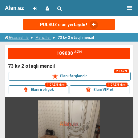
Alan.az
PULSUZ elan yerləşdir!
Əsas səhifə
Mənzillər
73 kv 2 otaqlı menzıl
AZN
109000
73 kv 2 otaqlı menzıl
2.0 AZN
✯
Elanı fərqləndir
1.0 AZN-dən
1.0 AZN-dən
⇮
♕
Elanı irəli çək
Elanı VIP et