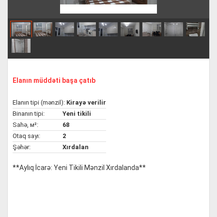
Elanın müddəti başa çatıb
Elanın tipi (mənzil):
Kirayə verilir
Binanın tipi:
Yeni tikili
Sahə, м²:
68
Otaq sayı:
2
Şəhər:
Xırdalan
**Aylıq İcarə: Yeni Tikili Mənzil Xırdalanda**