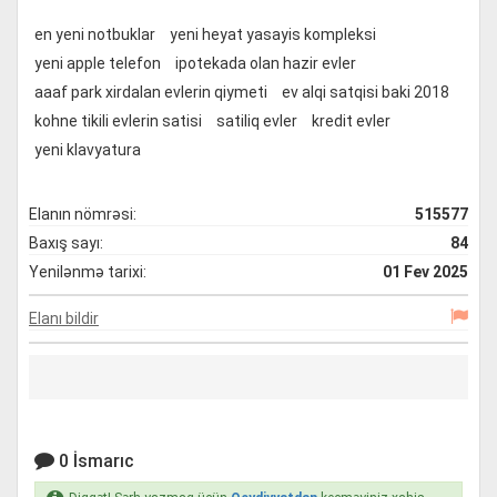
en yeni notbuklar
yeni heyat yasayis kompleksi
yeni apple telefon
ipotekada olan hazir evler
aaaf park xirdalan evlerin qiymeti
ev alqi satqisi baki 2018
kohne tikili evlerin satisi
satiliq evler
kredit evler
yeni klavyatura
Elanın nömrəsi:
515577
Baxış sayı:
84
Yenilənmə tarixi:
01 Fev 2025
Elanı bildir
0 İsmarıc