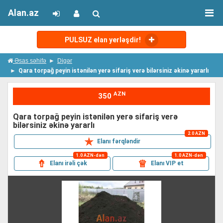
Alan.az
PULSUZ elan yerləşdir!
Əsas səhifə
Digər
Qara torpağ peyin istənilən yerə sifariş verə bilərsiniz əkinə yararlı
AZN
350
qara torpağ peyin istənilən yerə sifariş verə
bilərsiniz əkinə yararlı
2.0 AZN
✯
Elanı fərqləndir
1.0 AZN-dən
1.0 AZN-dən
⇮
♕
Elanı irəli çək
Elanı VIP et