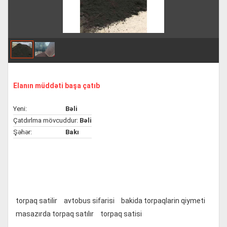
Elanın müddəti başa çatıb
Yeni:
Bəli
Çatdırlma mövcuddur:
Bəli
Şəhər:
Bakı
torpaq satilir
avtobus sifarisi
bakida torpaqlarin qiymeti
masazırda torpaq satılır
torpaq satisi