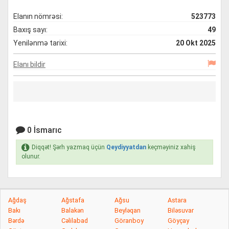
Elanın nömrəsi:
523773
Baxış sayı:
49
Yenilənmə tarixi:
20 Okt 2025
Elanı bildir
0 İsmarıc
Diqqət! Şərh yazmaq üçün
Qeydiyyatdan
keçməyiniz xahiş
olunur.
Ağdaş
Ağstafa
Ağsu
Astara
Bakı
Balakən
Beyləqan
Biləsuvar
Bərdə
Cəlilabad
Göranboy
Göyçay