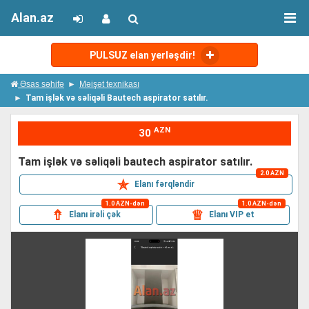
Alan.az
PULSUZ elan yerləşdir!
Əsas səhifə
Məişət texnikası
Tam işlək və səliqəli Bautech aspirator satılır.
AZN
30
tam işlək və səliqəli bautech aspirator satılır.
2.0 AZN
✯
Elanı fərqləndir
1.0 AZN-dən
1.0 AZN-dən
⇮
♕
Elanı irəli çək
Elanı VIP et