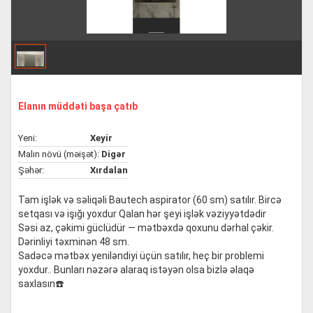
Elanın müddəti başa çatıb
Yeni:
Xeyir
Malın növü (məişət):
Digər
Şəhər:
Xırdalan
Tam işlək və səliqəli Bautech aspirator (60 sm) satılır. Bircə
setqası və işığı yoxdur Qalan hər şeyi işlək vəziyyətdədir
Səsi az, çəkimi güclüdür — mətbəxdə qoxunu dərhal çəkir.
Dərinliyi təxminən 48 sm.
Sadəcə mətbəx yeniləndiyi üçün satılır, heç bir problemi
yoxdur.. Bunları nəzərə alaraq istəyən olsa bizlə əlaqə
saxlasın☎️