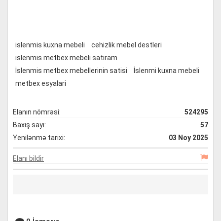
islenmis kuxna mebeli
cehizlik mebel destleri
islenmis metbex mebeli satiram
İslenmis metbex mebellerinin satisi
İslenmi kuxna mebeli
metbex esyalari
Elanın nömrəsi:
524295
Baxış sayı:
57
Yenilənmə tarixi:
03 Noy 2025
Elanı bildir