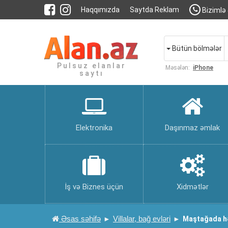
Haqqımızda
Saytda Reklam
Bizimlə 
Bütün bölmələr
Pulsuz elanlar
Məsələn:
iPhone
saytı
Elektronika
Daşınmaz əmlak
İş və Biznes üçün
Xidmətlər
Əsas səhifə
Villalar, bağ evləri
Maştağada həy