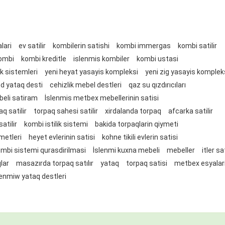
lari
ev satilir
kombilerin satishi
kombi immergas
kombi satilir
kombi
kombi kreditle
islenmis kombiler
kombi ustasi
ik sistemleri
yeni heyat yasayis kompleksi
yeni zig yasayis komplek
 yataq desti
cehizlik mebel destleri
qaz su qızdırıcıları
eli satiram
İslenmis metbex mebellerinin satisi
aq satilir
torpaq sahesi satilir
xirdalanda torpaq
afcarka satilir
atilir
kombi istilik sistemi
bakida torpaqlarin qiymeti
metleri
heyet evlerinin satisi
kohne tikili evlerin satisi
mbi sistemi qurasdirilmasi
İslenmi kuxna mebeli
mebeller
itler sat
lar
masazırda torpaq satılır
yataq
torpaq satisi
metbex esyalar
enmiw yataq destleri