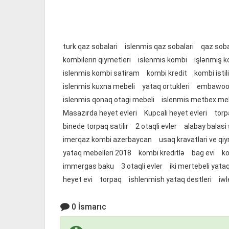
turk qaz sobalari
islenmis qaz sobalari
qaz soba
kombilerin qiymetleri
islenmis kombi
işlənmiş 
islenmis kombi satiram
kombi kredit
kombi istil
islenmis kuxna mebeli
yataq ortukleri
embawood
islenmis qonaq otagi mebeli
islenmis metbex meb
Masazırda heyet evleri
Kupcali heyet evleri
torp
binede torpaq satilir
2 otaqli evler
alabay balasi s
imerqaz kombi azerbaycan
usaq kravatlari ve qiy
yataq mebelleri 2018
kombi kreditlə
bag evi
ko
immergas baku
3 otaqli evler
iki mertebeli yataq
heyet evi
torpaq
ishlenmish yataq destleri
iwl
0 İsmarıc