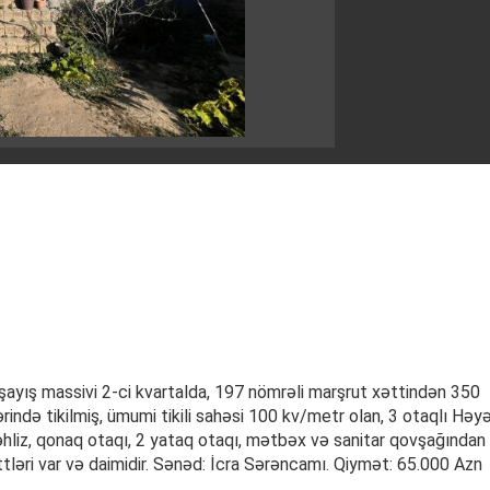
ayış massivi 2-ci kvartalda, 197 nömrəli marşrut xəttindən 350
ində tikilmiş, ümumi tikili sahəsi 100 kv/metr olan, 3 otaqlı Həy
 dəhliz, qonaq otaqı, 2 yataq otaqı, mətbəx və sanitar qovşağından
xəttləri var və daimidir. Sənəd: İcra Sərəncamı. Qiymət: 65.000 Azn