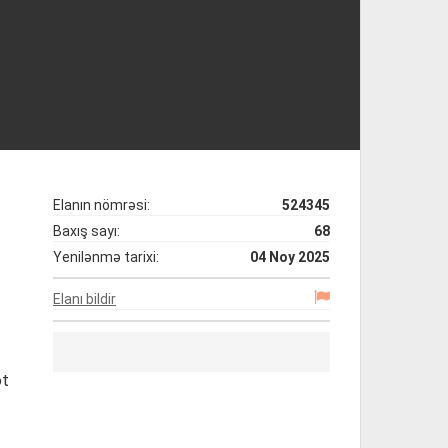
Elanın nömrəsi:
524345
Baxış sayı:
68
Yenilənmə tarixi:
04 Noy 2025
Elanı bildir
ət