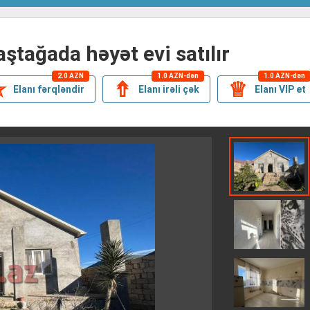
maştağada həyət evi satılır
2.0 AZN
1.0 AZN-dən
1.0 AZN-dən
✯
⇮
♕
Elanı fərqləndir
Elanı irəli çək
Elanı VIP et