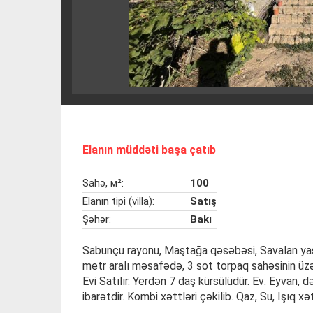
Elanın müddəti başa çatıb
Sahə, м²:
100
Elanın tipi (villa):
Satış
Şəhər:
Bakı
Sabunçu rayonu, Maştağa qəsəbəsi, Savalan yaş
metr aralı məsafədə, 3 sot torpaq sahəsinin üzər
Evi Satılır. Yerdən 7 daş kürsülüdür. Ev: Eyvan,
ibarətdir. Kombi xəttləri çəkilib. Qaz, Su, İşıq 