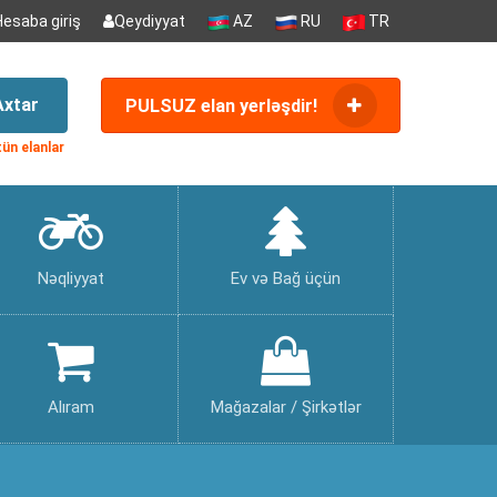
Hesaba giriş
Qeydiyyat
AZ
RU
TR
Axtar
PULSUZ elan yerləşdir!
ün elanlar
Nəqliyyat
Ev və Bağ üçün
Alıram
Mağazalar / Şirkətlər