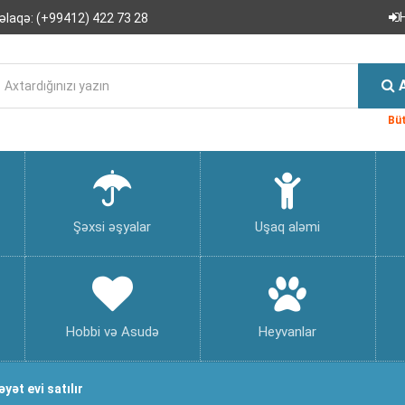
əlaqə:
(+99412) 422 73 28
Büt
Şəxsi əşyalar
Uşaq aləmi
Hobbi və Asudə
Heyvanlar
ət evi satılır