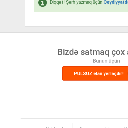
Diqqət! Şərh yazmaq üçün
Qeydiyyatd
Bizdə satmaq çox 
Bunun üçün
PULSUZ elan yerləşdir!